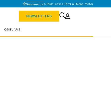
A Taula
-
Cases
-
Familia I Nens
-
Motor
Suplements
NEWSLETTERS
OBITUARIS