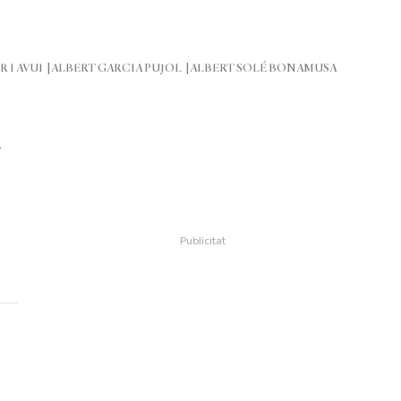
R I AVUI
ALBERT GARCIA PUJOL
ALBERT SOLÉ BONAMUSA
4