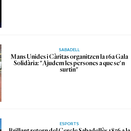
SABADELL
Mans Unides i Càritas organitzen la 16a Gala
Solidària: "Ajudem les persones a que se'n
surtin"
ESPORTS
Brillant retorn del Cercle Sabadellès 1856 a la