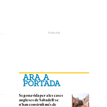
ARA A
PORTADA
Segona vida per a les cases
angleses de Sabadell: se
n'han construït més de