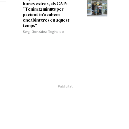
hores extres, als CAP:
"Tenim 12 minuts per
pacient i n'acabem
encabint tres en aquest
temps"
Sergi Gonzàlez Reginaldo