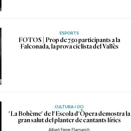
ESPORTS
FOTOS | Prop de 750 participants a la
Falconada, la prova ciclista del Vallès
CULTURA I OCI
'La Bohème' de l'Escola d'Òpera demostra la
gran salut del planter de cantants lírics
Albert Ferrer Flamarich