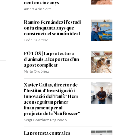
cent en cinc anys
Albert Acín Serra
Ramiro Fernández i l’estudi
on fa cinquanta anys que
construeix el seu món ideal
León Guerrero
FOTOS | La protectora
d'animals, a les portes d’un
agost complicat
Marta Ordóñez
Xavier Cañas, director de
l'Institut d'Investigació i
Innovació del Taulí: "Hem
aconseguit un primer
finançament per al
projecte de la Nau Bosser"
Sergi Gonzàlez Reginaldo
La protesta contra les