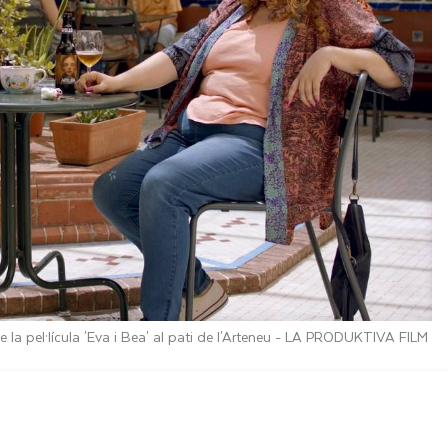
 la pel·lícula 'Eva i Bea' al pati de l'Arteneu -
LA PRODUKTIVA FILM