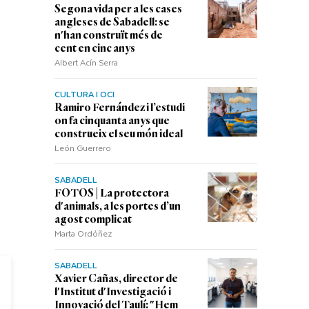
Segona vida per a les cases
angleses de Sabadell: se
n'han construït més de
cent en cinc anys
Albert Acín Serra
CULTURA I OCI
Ramiro Fernández i l’estudi
on fa cinquanta anys que
construeix el seu món ideal
León Guerrero
SABADELL
FOTOS | La protectora
d'animals, a les portes d’un
agost complicat
Marta Ordóñez
SABADELL
Xavier Cañas, director de
l'Institut d'Investigació i
Innovació del Taulí: "Hem