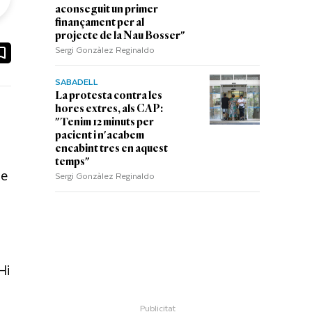
aconseguit un primer
finançament per al
projecte de la Nau Bosser"
Sergi Gonzàlez Reginaldo
ook
ail
SABADELL
La protesta contra les
hores extres, als CAP:
"Tenim 12 minuts per
pacient i n'acabem
encabint tres en aquest
temps"
de
Sergi Gonzàlez Reginaldo
Hi