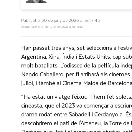
Publicat el 30 de juny de 2026 a les 17:43
Actualitzat el 01 de juliol de 2026 a les 18:12
Han passat tres anys, set seleccions a festi
Argentina, Xina, Índia i Estats Units, cap s
molt batallats. L'odissea de la pel·lícula i
Nando Caballero, per fi arribarà als cinemes.
juliol, i també al Cinema Maldà de Barcelona, 
“Ha estat un viatge feixuc i l'hem fet solets
cineasta, que el 2023 va començar a escriure
drama rodat entre Sabadell i Cerdanyola. És 
descobrirem el pati de l'Arteneu, la Torre de l
Destaca que, tot i el pressupost ajustat, t