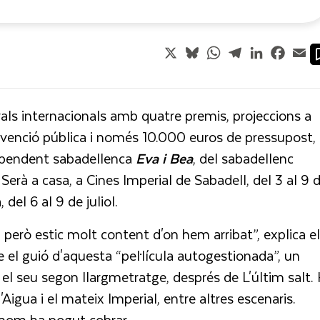
X
Bluesky
WhatsApp
Telegram
LinkedIn
Faceb
Em
vals internacionals amb quatre premis, projeccions a
ubvenció pública i només 10.000 euros de pressupost,
ndependent sabadellenca
Eva i Bea
, del sabadellenc
 Serà a casa, a Cines Imperial de Sabadell, del 3 al 9 
del 6 al 9 de juliol.
, però estic molt content d'on hem arribat”, explica el
 el guió d'aquesta “pel·lícula autogestionada”, un
el seu segon llargmetratge, després de L'últim salt. 
'Aigua i el mateix Imperial, entre altres escenaris.
othom ha pogut cobrar.