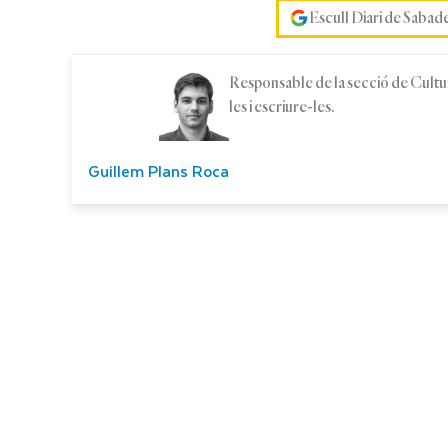
Escull Diari de Sabad
Responsable de la secció de Cultura
les i escriure-les.
Guillem Plans Roca