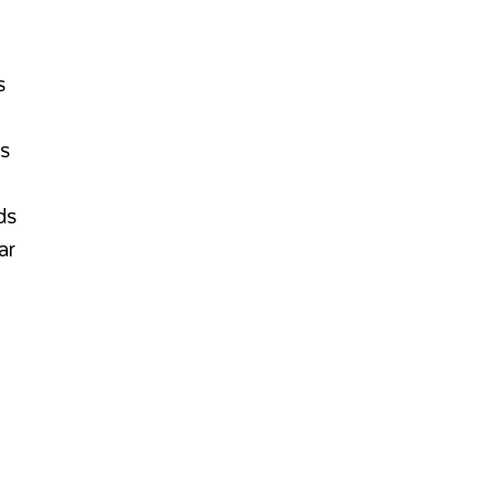
s
ls
ds
ar