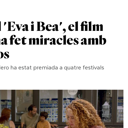
'Eva i Bea', el film
a fet miracles amb
os
lero ha estat premiada a quatre festivals