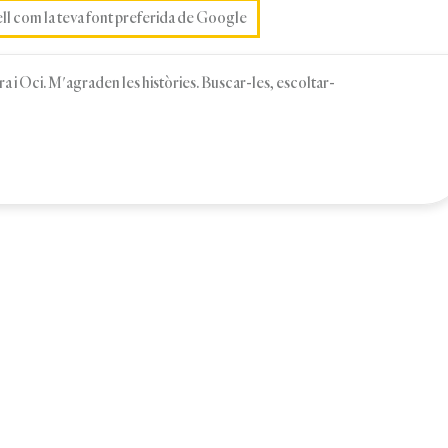
ell com la teva font preferida de Google
 i Oci. M'agraden les històries. Buscar-les, escoltar-