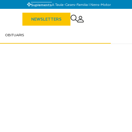
A Taula
-
Cases
-
Familia I Nens
-
Motor
Suplements
NEWSLETTERS
OBITUARIS