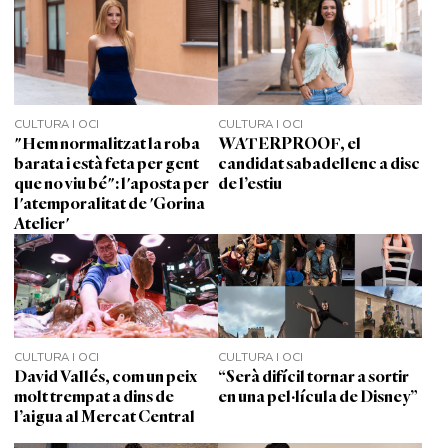
CULTURA I OCI
CULTURA I OCI
"Hem normalitzat la roba
WATERPROOF, el
barata i està feta per gent
candidat sabadellenc a disc
que no viu bé": l'aposta per
de l’estiu
l'atemporalitat de 'Gorina
Atelier'
CULTURA I OCI
CULTURA I OCI
David Vallés, com un peix
“Serà difícil tornar a sortir
molt trempat a dins de
en una pel·lícula de Disney”
l’aigua al Mercat Central