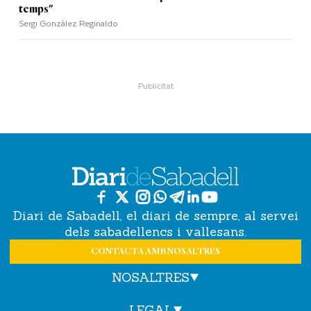
temps"
Sergi Gonzàlez Reginaldo
Diari de Sabadell, el diari de sempre, al servei
dels sabadellencs i vallesans.
CONTACTA AMB NOSALTRES
NOSALTRES
LEGAL