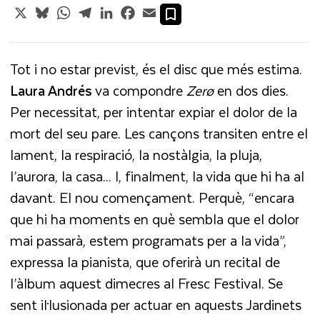
X
Bluesky
WhatsApp
Telegram
LinkedIn
Facebook
Email
Tot i no estar previst, és el disc que més estima.
Laura Andrés
va compondre
Zerø
en dos dies.
Per necessitat, per intentar expiar el dolor de la
mort del seu pare. Les cançons transiten entre el
lament, la respiració, la nostàlgia, la pluja,
l’aurora, la casa... I, finalment, la vida que hi ha al
davant. El nou començament. Perquè, “encara
que hi ha moments en què sembla que el dolor
mai passarà, estem programats per a la vida”,
expressa la pianista, que oferirà un recital de
l’àlbum aquest dimecres al Fresc Festival. Se
sent il·lusionada per actuar en aquests Jardinets