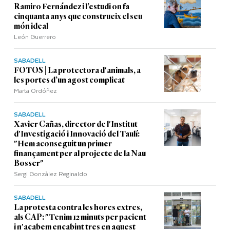
Ramiro Fernández i l’estudi on fa
cinquanta anys que construeix el seu
món ideal
León Guerrero
SABADELL
FOTOS | La protectora d'animals, a
les portes d’un agost complicat
Marta Ordóñez
SABADELL
Xavier Cañas, director de l'Institut
d'Investigació i Innovació del Taulí:
"Hem aconseguit un primer
finançament per al projecte de la Nau
Bosser"
Sergi Gonzàlez Reginaldo
SABADELL
La protesta contra les hores extres,
als CAP: "Tenim 12 minuts per pacient
i n'acabem encabint tres en aquest