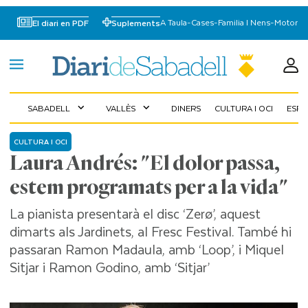
A Taula
-
Cases
-
Familia I Nens
-
Motor
El diari en PDF
Suplements
SABADELL
VALLÈS
DINERS
CULTURA I OCI
ESP
expand_more
expand_more
CULTURA I OCI
Laura Andrés: "El dolor passa,
estem programats per a la vida"
La pianista presentarà el disc ‘Zerø’, aquest
dimarts als Jardinets, al Fresc Festival. També hi
passaran Ramon Madaula, amb ‘Loop’, i Miquel
Sitjar i Ramon Godino, amb ‘Sitjar’