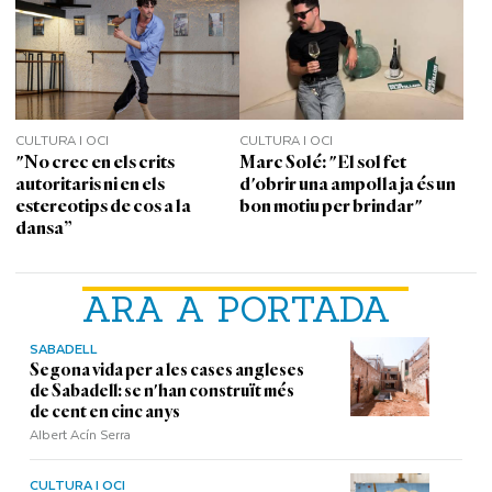
CULTURA I OCI
CULTURA I OCI
"No crec en els crits
Marc Solé: "El sol fet
autoritaris ni en els
d'obrir una ampolla ja és un
estereotips de cos a la
bon motiu per brindar"
dansa”
ARA A PORTADA
SABADELL
Segona vida per a les cases angleses
de Sabadell: se n'han construït més
de cent en cinc anys
Albert Acín Serra
CULTURA I OCI