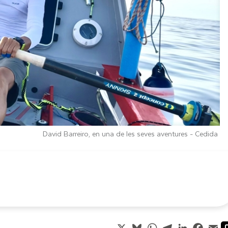
David Barreiro, en una de les seves aventures -
Cedida
X
Bluesky
WhatsApp
Telegram
LinkedIn
Faceb
Em