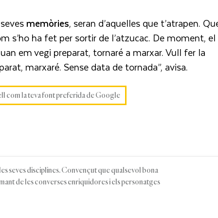
s seves
memòries
, seran d’aquelles que t’atrapen. Qu
om s’ho ha fet per sortir de l’atzucac. De moment, el
Quan em vegi preparat, tornaré a marxar. Vull fer la
eparat, marxaré. Sense data de tornada”, avisa.
ell com la teva font preferida de Google
 les seves disciplines. Convençut que qualsevol bona
Amant de les converses enriquidores i els personatges