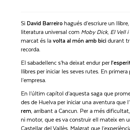
Si
David Barreiro
hagués d’escriure un llibre
literatura universal com
Moby Dick
,
El Vell 
marcat és la
volta al món amb bici
durant tr
recorda.
El sabadellenc s’ha deixat endur per
l’esperi
llibres per iniciar les seves rutes. En primera 
l’empresa.
En l’últim capítol d’aquesta saga que promet
des de Huelva per iniciar una aventura que l
rem
, arribant a Cancun. Per a més dificulta
ni motor, que es va construir ell mateix en un
Castellar del Vallès. Malgrat que l’experièn