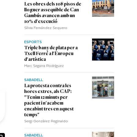
Les obres dels 108 pisos de
lloguer assequible de Can
Gambús avancen amb un
10% d'execució
Sílvia Fernández Sequero
ESPORTS
Triple bany de plata per a
Txell Ferré a l'Europeu
d'artística
Marc Segarra Rodríguez
SABADELL
La protesta contra les
hores extres, als CAP:
"Tenim 12 minuts per
pacient i n'acabem
encabint tres en aquest
temps"
Sergi Gonzàlez Reginaldo
SABADELL
ook
ail