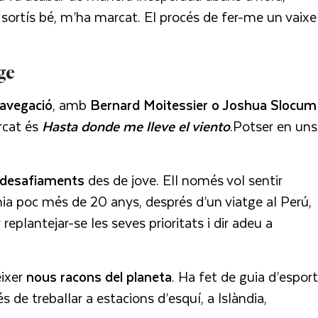
 sortís bé, m’ha marcat. El procés de fer-me un vaixel
ge
avegació
, amb
Bernard Moitessier o Joshua Slocum
rcat és
Hasta donde me lleve el viento
.Potser en uns
desafiaments
des de jove. Ell només vol sentir
nia poc més de 20 anys, després d’un viatge al Perú,
er replantejar-se les seves prioritats i dir adeu a
èixer
nous racons del planeta
. Ha fet de guia d’espor
de treballar a estacions d’esquí, a Islàndia,