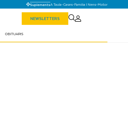
A Taula
-
Cases
-
Familia I Nens
-
Motor
Suplements
NEWSLETTERS
OBITUARIS