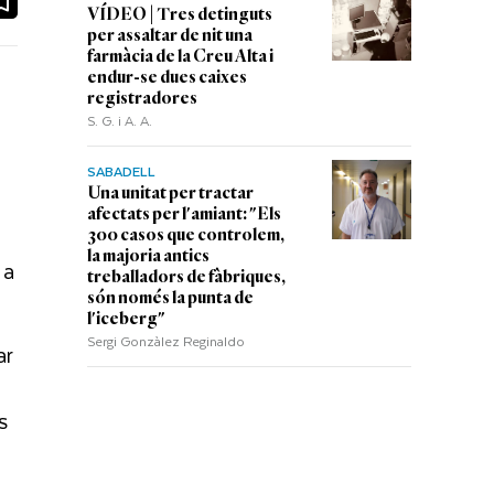
VÍDEO | Tres detinguts
per assaltar de nit una
farmàcia de la Creu Alta i
endur-se dues caixes
registradores
S. G. i A. A.
SABADELL
Una unitat per tractar
afectats per l'amiant: "Els
300 casos que controlem,
la majoria antics
 a
treballadors de fàbriques,
són només la punta de
l'iceberg"
Sergi Gonzàlez Reginaldo
ar
s