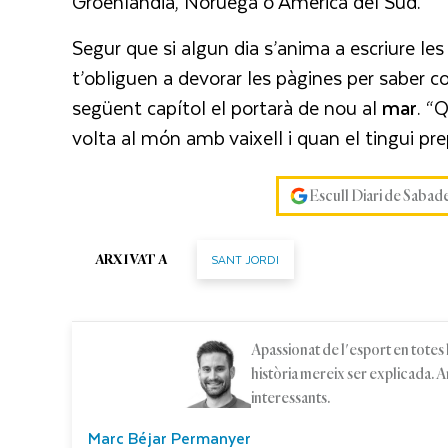
Groenlàndia, Noruega o Amèrica del Sud.
Segur que si algun dia s’anima a escriure le
t’obliguen a devorar les pàgines per saber c
següent capítol el portarà de nou al
mar
. “
volta al món amb vaixell i quan el tingui pr
Escull Diari de Sabad
SANT JORDI
ARXIVAT A
Apassionat de l'esport en totes
història mereix ser explicada. 
interessants.
Marc Béjar Permanyer