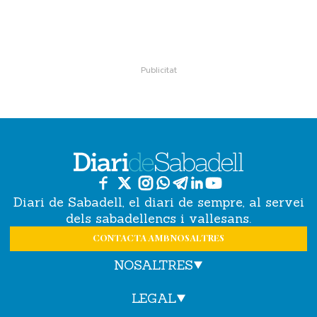
Diari de Sabadell, el diari de sempre, al servei
dels sabadellencs i vallesans.
CONTACTA AMB NOSALTRES
NOSALTRES
LEGAL