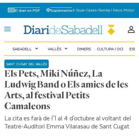
A Taula
-
Cases
-
Familia I Nens
-
Motor
El diari en PDF
Suplements
SABADELL
VALLÈS
DINERS
CULTURA I OCI
ESP
expand_more
expand_more
SANT CUGAT DEL VALLÈS
Els Pets, Miki Núñez, La
Ludwig Band o Els amics de les
Arts, al festival Petits
Camaleons
La cita es farà de l'1 al 4 d'octubre al voltant del
Teatre-Auditori Emma Vilarasau de Sant Cugat