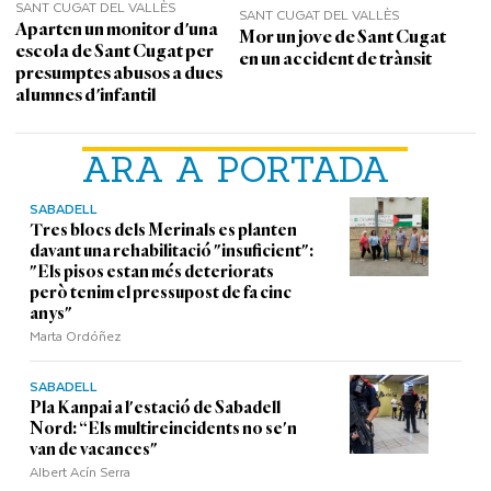
SANT CUGAT DEL VALLÈS
SANT CUGAT DEL VALLÈS
Aparten un monitor d'una
Mor un jove de Sant Cugat
escola de Sant Cugat per
en un accident de trànsit
presumptes abusos a dues
alumnes d'infantil
ARA A PORTADA
SABADELL
Tres blocs dels Merinals es planten
davant una rehabilitació "insuficient":
"Els pisos estan més deteriorats
però tenim el pressupost de fa cinc
anys"
Marta Ordóñez
SABADELL
Pla Kanpai a l'estació de Sabadell
Nord: “Els multireincidents no se'n
van de vacances"
Albert Acín Serra