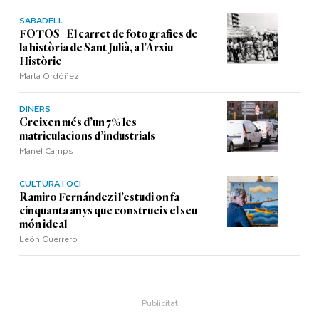
SABADELL
FOTOS | El carret de fotografies de
la història de Sant Julià, a l’Arxiu
Històric
Marta Ordóñez
DINERS
Creixen més d’un 7% les
matriculacions d’industrials
Manel Camps
CULTURA I OCI
Ramiro Fernández i l’estudi on fa
cinquanta anys que construeix el seu
món ideal
León Guerrero