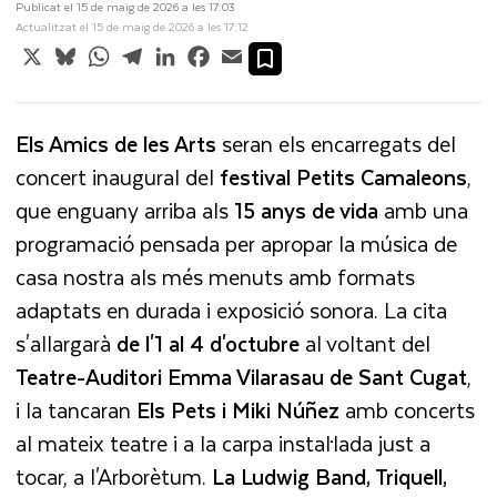
Publicat el 15 de maig de 2026 a les 17:03
Actualitzat el 15 de maig de 2026 a les 17:12
X
Bluesky
WhatsApp
Telegram
LinkedIn
Facebook
Email
Els Amics de les Arts
seran els encarregats del
concert inaugural del
festival Petits Camaleons
,
que enguany arriba als
15 anys de vida
amb una
programació pensada per apropar la música de
casa nostra als més menuts amb formats
adaptats en durada i exposició sonora. La cita
s'allargarà
de l'1 al 4 d'octubre
al voltant del
Teatre-Auditori Emma Vilarasau de Sant Cugat
,
i la tancaran
Els Pets i Miki Núñez
amb concerts
al mateix teatre i a la carpa instal·lada just a
tocar, a l'Arborètum.
La Ludwig Band, Triquell,