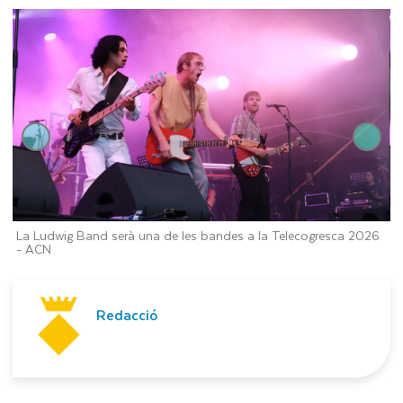
La Ludwig Band serà una de les bandes a la Telecogresca 2026
C
-
ACN
S
Redacció