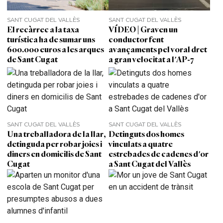
SANT CUGAT DEL VALLÈS
SANT CUGAT DEL VALLÈS
El recàrrec a la taxa
VÍDEO | Graven un
turística ha de sumar uns
conductor fent
600.000 euros a les arques
avançaments pel voral dret
de Sant Cugat
a gran velocitat a l'AP-7
SANT CUGAT DEL VALLÈS
SANT CUGAT DEL VALLÈS
Una treballadora de la llar,
Detinguts dos homes
detinguda per robar joies i
vinculats a quatre
diners en domicilis de Sant
estrebades de cadenes d'or
Cugat
a Sant Cugat del Vallès