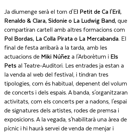
Ja diumenge serà el torn d'E
l
Petit de Ca l'Eril,
Renaldo & Clara, Sidonie o La Ludwig Band,
que
compartiran cartell amb altres formacions com
Pol Bordas, La Colla Pirata o La Mercabanda
. El
final de festa arribarà a la tarda, amb les
actuacions de
Miki Núñez
a l'Arborètum i
Els
Pets
al Teatre-Auditori. Les entrades ja estan a
la venda al web del festival, i tindran tres
tipologies, com és habitual, depenent del volum
de concerts i dels espais. A banda, s'organitzaran
activitats, com els concerts per a nadons, l'espai
de signatures dels artistes, rodes de premsa i
exposicions. A la vegada, s'habilitarà una àrea de
pícnic i hi haurà servei de venda de menjar i