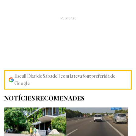
Escull Diari de Sabadell com la teva font preferida de
Google
NOTÍCIES RECOMENADES