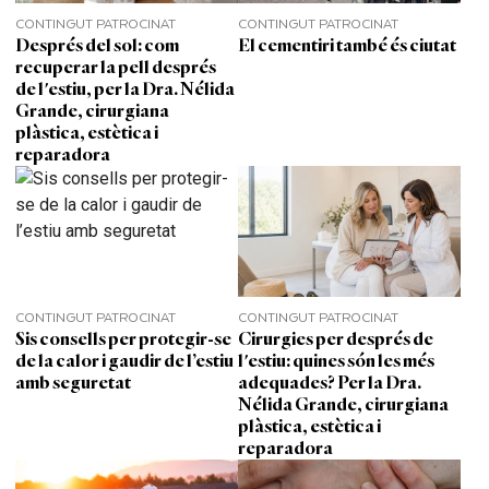
CONTINGUT PATROCINAT
CONTINGUT PATROCINAT
Després del sol: com
El cementiri també és ciutat
recuperar la pell després
de l'estiu, per la Dra. Nélida
Grande, cirurgiana
plàstica, estètica i
reparadora
CONTINGUT PATROCINAT
CONTINGUT PATROCINAT
Sis consells per protegir-se
Cirurgies per després de
de la calor i gaudir de l’estiu
l'estiu: quines són les més
amb seguretat
adequades? Per la Dra.
Nélida Grande, cirurgiana
plàstica, estètica i
reparadora