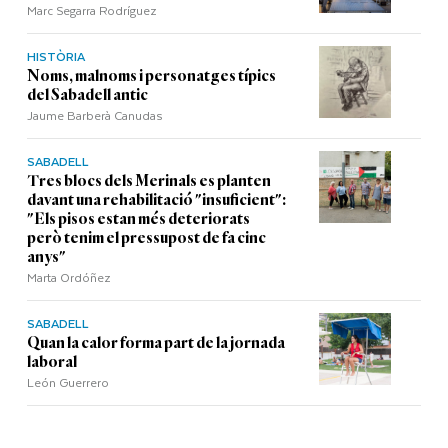
Marc Segarra Rodríguez
HISTÒRIA
Noms, malnoms i personatges típics
del Sabadell antic
Jaume Barberà Canudas
SABADELL
Tres blocs dels Merinals es planten
davant una rehabilitació "insuficient":
"Els pisos estan més deteriorats
però tenim el pressupost de fa cinc
anys"
Marta Ordóñez
SABADELL
Quan la calor forma part de la jornada
laboral
León Guerrero