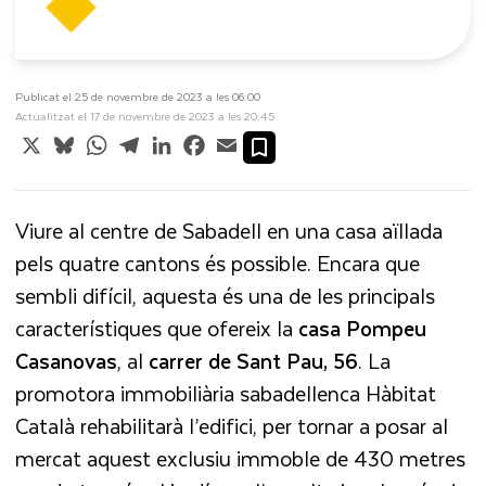
Publicat el 25 de novembre de 2023 a les 06:00
Actualitzat el 17 de novembre de 2023 a les 20:45
X
Bluesky
WhatsApp
Telegram
LinkedIn
Facebook
Email
Viure al centre de Sabadell en una casa aïllada
pels quatre cantons és possible. Encara que
sembli difícil, aquesta és una de les principals
característiques que ofereix la
casa Pompeu
Casanovas
, al
carrer de Sant Pau, 56
. La
promotora immobiliària sabadellenca Hàbitat
Català rehabilitarà l’edifici, per tornar a posar al
mercat aquest exclusiu immoble de 430 metres