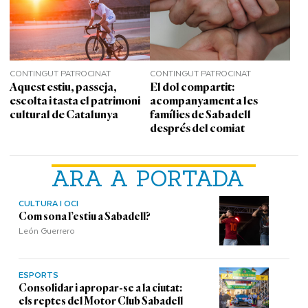
CONTINGUT PATROCINAT
CONTINGUT PATROCINAT
Aquest estiu, passeja,
El dol compartit:
escolta i tasta el patrimoni
acompanyament a les
cultural de Catalunya
famílies de Sabadell
després del comiat
ARA A PORTADA
CULTURA I OCI
Com sona l’estiu a Sabadell?
León Guerrero
ESPORTS
Consolidar i apropar-se a la ciutat:
els reptes del Motor Club Sabadell