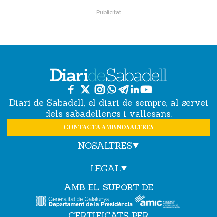
Diari de Sabadell, el diari de sempre, al servei
dels sabadellencs i vallesans.
CONTACTA AMB NOSALTRES
NOSALTRES
LEGAL
AMB EL SUPORT DE
CERTIFICATS PER