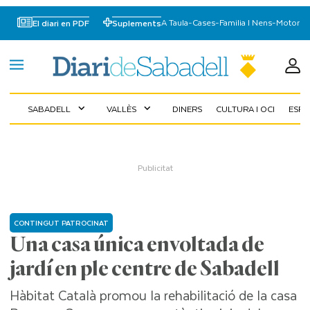
A Taula
-
Cases
-
Familia I Nens
-
Motor
El diari en PDF
Suplements
SABADELL
VALLÈS
DINERS
CULTURA I OCI
ESP
expand_more
expand_more
CONTINGUT PATROCINAT
Una casa única envoltada de
jardí en ple centre de Sabadell
Hàbitat Català promou la rehabilitació de la casa