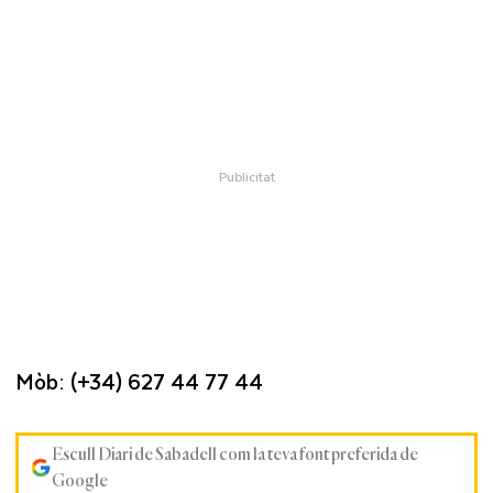
Mòb: (+34) 627 44 77 44
Escull Diari de Sabadell com la teva font preferida de
Google