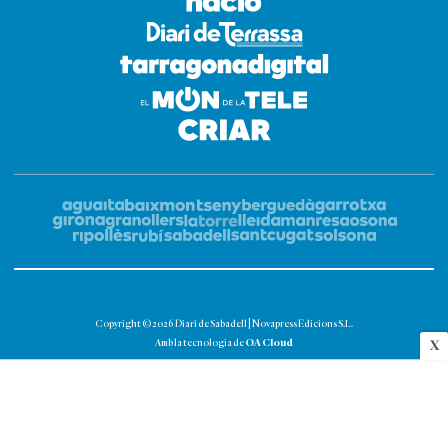
Copyright © 2026 Diari de Sabadell | Novapress Edicions S.L.
OA Cloud
Amb la tecnologia de
X