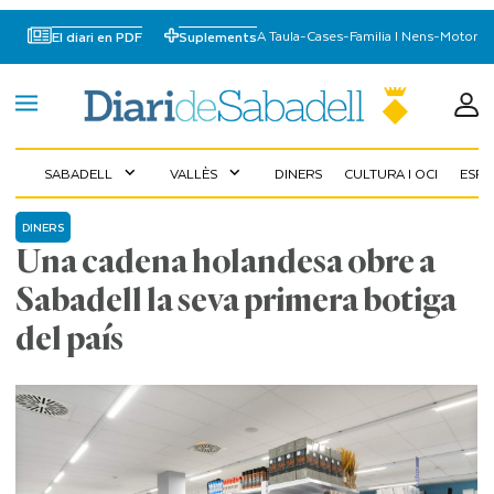
A Taula
-
Cases
-
Familia I Nens
-
Motor
El diari en PDF
Suplements
SABADELL
VALLÈS
DINERS
CULTURA I OCI
ESP
expand_more
expand_more
DINERS
Una cadena holandesa obre a
Sabadell la seva primera botiga
del país