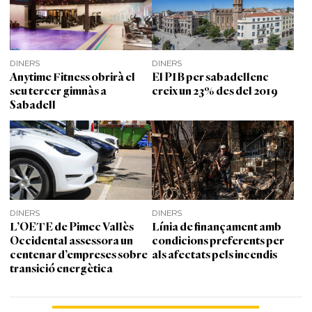
DINERS
DINERS
Anytime Fitness obrirà el
El PIB per sabadellenc
seu tercer gimnàs a
creix un 23% des del 2019
Sabadell
DINERS
DINERS
L’OETE de Pimec Vallès
Línia de finançament amb
Occidental assessora un
condicions preferents per
centenar d’empreses sobre
als afectats pels incendis
transició energètica