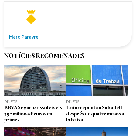
Marc Parayre
NOTÍCIES RECOMENADES
DINERS
DINERS
BBVA Seguros assoleix els
L’atur repunta a Sabadell
792 milions d'euros en
després de quatre mesos a
primes
la baixa