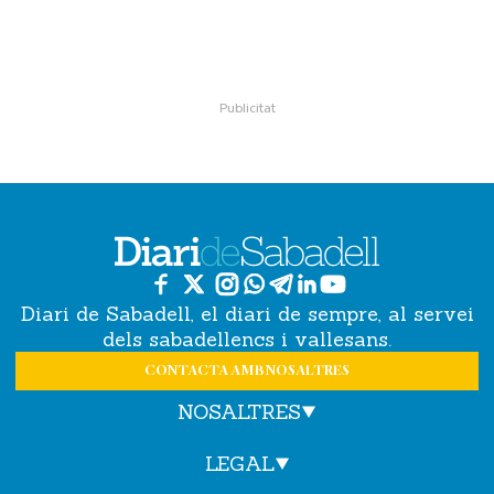
Diari de Sabadell, el diari de sempre, al servei
dels sabadellencs i vallesans.
CONTACTA AMB NOSALTRES
NOSALTRES
LEGAL