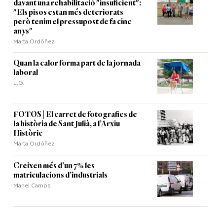
davant una rehabilitació "insuficient":
"Els pisos estan més deteriorats
però tenim el pressupost de fa cinc
anys"
Marta Ordóñez
Quan la calor forma part de la jornada
laboral
L.G.
FOTOS | El carret de fotografies de
la història de Sant Julià, a l’Arxiu
Històric
Marta Ordóñez
Creixen més d’un 7% les
matriculacions d’industrials
Manel Camps