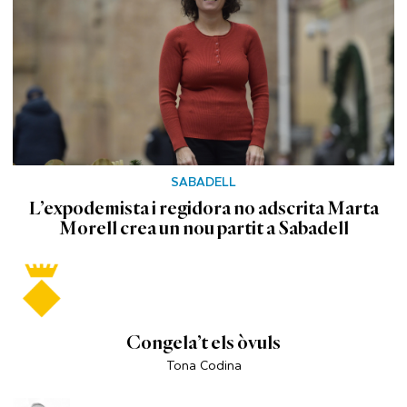
SABADELL
L’expodemista i regidora no adscrita Marta
Morell crea un nou partit a Sabadell
Congela’t els òvuls
Tona Codina