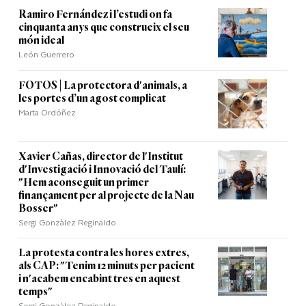
Ramiro Fernández i l’estudi on fa
cinquanta anys que construeix el seu
món ideal
León Guerrero
FOTOS | La protectora d'animals, a
les portes d’un agost complicat
Marta Ordóñez
Xavier Cañas, director de l'Institut
d'Investigació i Innovació del Taulí:
"Hem aconseguit un primer
finançament per al projecte de la Nau
Bosser"
Sergi Gonzàlez Reginaldo
La protesta contra les hores extres,
als CAP: "Tenim 12 minuts per pacient
i n'acabem encabint tres en aquest
temps"
Sergi Gonzàlez Reginaldo