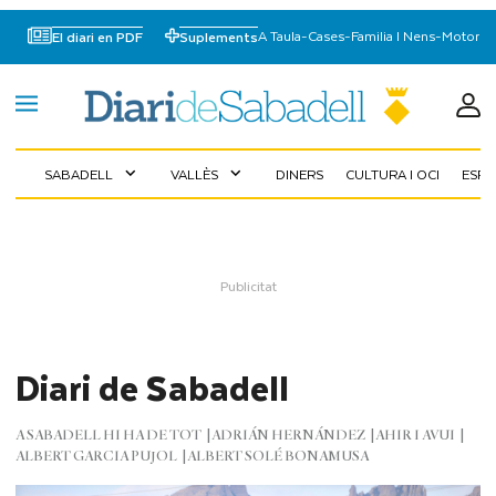
A Taula
-
Cases
-
Familia I Nens
-
Motor
El diari en PDF
Suplements
SABADELL
VALLÈS
DINERS
CULTURA I OCI
ESP
expand_more
expand_more
Diari de Sabadell
A SABADELL HI HA DE TOT
ADRIÁN HERNÁNDEZ
AHIR I AVUI
ALBERT GARCIA PUJOL
ALBERT SOLÉ BONAMUSA