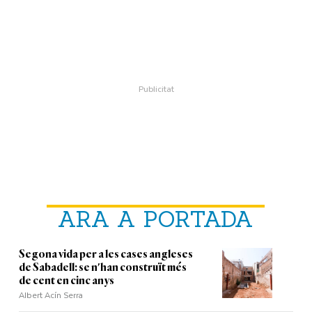
ARA A PORTADA
Segona vida per a les cases angleses
de Sabadell: se n'han construït més
de cent en cinc anys
Albert Acín Serra