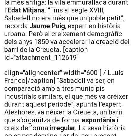
la més antiga: la vila emmurallada durant
l’
Edat Mitjana
. “Fins al segle XVIII,
Sabadell no era més que un poble petit”,
recorda
Jaume Puig
, expert en història
urbana. Però el creixement demogràfic
dels anys 1850 va accelerar la creació del
barri de la Creueta. [caption
id="attachment_112619"
align="aligncenter" width="600"]
/ LLuís
Franco[/caption] “Sabadell va ser, en
comparació amb altres municipis
industrials similars, el que més va créixer
durant aquest període”, apunta l’expert.
Aleshores, va néixer la Creueta, un barri
que s’organitza de forma
espontània
i
creix de forma
irregular
. La seva història
no es pot desvincular del seu present,