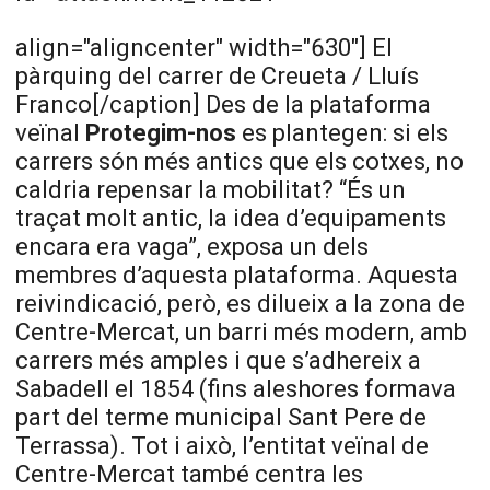
align="aligncenter" width="630"]
El
pàrquing del carrer de Creueta / Lluís
Franco[/caption] Des de la plataforma
veïnal
Protegim-nos
es plantegen: si els
carrers són més antics que els cotxes, no
caldria repensar la mobilitat? “És un
traçat molt antic, la idea d’equipaments
encara era vaga”, exposa un dels
membres d’aquesta plataforma. Aquesta
reivindicació, però, es dilueix a la zona de
Centre-Mercat, un barri més modern, amb
carrers més amples i que s’adhereix a
Sabadell el 1854 (fins aleshores formava
part del terme municipal Sant Pere de
Terrassa). Tot i això, l’entitat veïnal de
Centre-Mercat també centra les