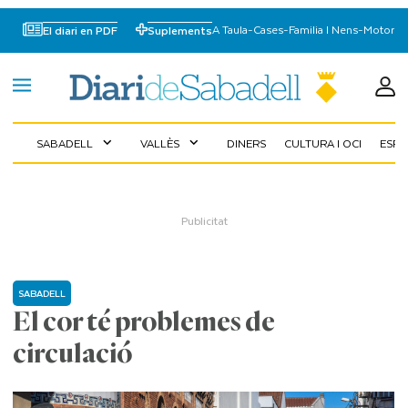
A Taula
-
Cases
-
Familia I Nens
-
Motor
El diari en PDF
Suplements
SABADELL
VALLÈS
DINERS
CULTURA I OCI
ESP
expand_more
expand_more
SABADELL
El cor té problemes de
circulació