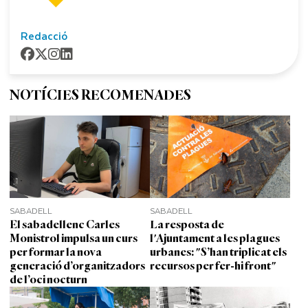
Redacció
NOTÍCIES RECOMENADES
SABADELL
SABADELL
El sabadellenc Carles
La resposta de
Monistrol impulsa un curs
l'Ajuntament a les plagues
per formar la nova
urbanes: "S’han triplicat els
generació d’organitzadors
recursos per fer-hi front"
de l’oci nocturn