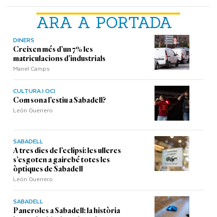
ARA A PORTADA
DINERS
Creixen més d’un 7% les
matriculacions d’industrials
Manel Camps
CULTURA I OCI
Com sona l’estiu a Sabadell?
León Guerrero
SABADELL
A tres dies de l’eclipsi: les ulleres
s’esgoten a gairebé totes les
òptiques de Sabadell
León Guerrero
SABADELL
Paneroles a Sabadell: la història