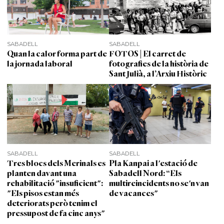
SABADELL
SABADELL
Quan la calor forma part de
FOTOS | El carret de
la jornada laboral
fotografies de la història de
Sant Julià, a l’Arxiu Històric
SABADELL
SABADELL
Tres blocs dels Merinals es
Pla Kanpai a l'estació de
planten davant una
Sabadell Nord: “Els
rehabilitació "insuficient":
multireincidents no se'n van
"Els pisos estan més
de vacances"
deteriorats però tenim el
pressupost de fa cinc anys"