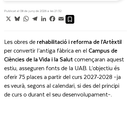
Publicat el 08 de juny de 2026 a les 21:32
X
Bluesky
WhatsApp
Telegram
LinkedIn
Facebook
Email
Les obres de
rehabilitació i reforma de l’Artèxtil
per convertir l’antiga fàbrica en el
Campus de
Ciències de la Vida i la Salut
començaran aquest
estiu, asseguren fonts de la UAB. L’objectiu és
oferir 75 places a partir del curs 2027-2028 –ja
es veurà, segons al calendari, si des del principi
de curs o durant el seu desenvolupament–.