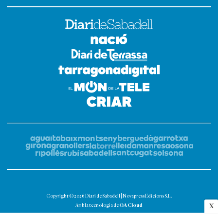
Copyright © 2026 Diari de Sabadell | Novapress Edicions S.L.
OA Cloud
X
Amb la tecnologia de