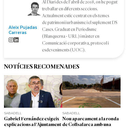
Al Diari des de l'abril de 2018, on he pogut
treballar en diferents seccions.
Actualment estic centrat en els temes
de patrimoni i urbanisme i el suplement DS
Aleix Pujadas
Cases. Graduat en Periodisme
Carreras
(Blanquerna - URL) i màster en
Comunicació corporativa, protocol i
esdeveniments (UOC).
NOTÍCIES RECOMENADES
SABADELL
SABADELL
Gabriel Fernández exigeix
Nou aparcament a la ronda
explicacions a l'Ajuntament
de Collsalarca amb una