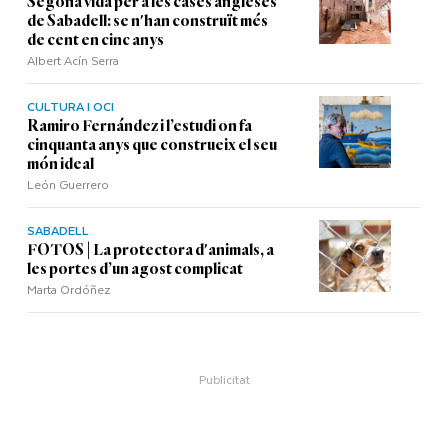
Segona vida per a les cases angleses
de Sabadell: se n'han construït més
de cent en cinc anys
Albert Acín Serra
CULTURA I OCI
Ramiro Fernández i l’estudi on fa
cinquanta anys que construeix el seu
món ideal
León Guerrero
SABADELL
FOTOS | La protectora d'animals, a
les portes d’un agost complicat
Marta Ordóñez