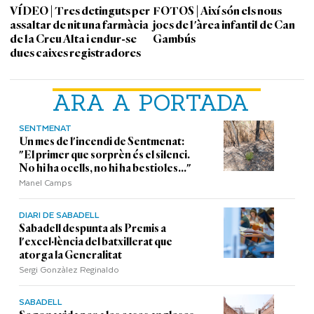
VÍDEO | Tres detinguts per
FOTOS | Així són els nous
assaltar de nit una farmàcia
jocs de l'àrea infantil de Can
de la Creu Alta i endur-se
Gambús
dues caixes registradores
ARA A PORTADA
SENTMENAT
Un mes de l'incendi de Sentmenat:
"El primer que sorprèn és el silenci.
No hi ha ocells, no hi ha bestioles..."
Manel Camps
DIARI DE SABADELL
Sabadell despunta als Premis a
l'excel·lència del batxillerat que
atorga la Generalitat
Sergi Gonzàlez Reginaldo
SABADELL