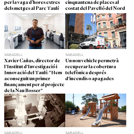
per la vaga d’hores extres
cinquantena de places al
dels metges al Parc Taulí
costat del Pavelló del Nord
SABADELL
SABADELL
Xavier Cañas, director de
Un nou vehicle permetrà
l'Institut d'Investigació i
recuperar la cobertura
Innovació del Taulí: "Hem
telefònica després
aconseguit un primer
d'incendis o apagades
finançament per al projecte
de la Nau Bosser"
SABADELL
SABADELL