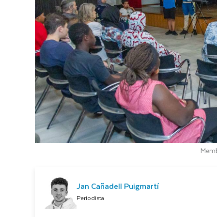
Membr
Jan Cañadell Puigmartí
Periodista