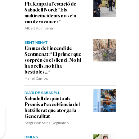
Pla Kanpai a l'estació de
Sabadell Nord: “Els
multireincidents no se'n
van de vacances"
Albert Acín Serra
SENTMENAT
Un mes de l'incendi de
Sentmenat: "El primer que
sorprèn és el silenci. No hi
ha ocells, no hi ha
bestioles..."
Manel Camps
DIARI DE SABADELL
Sabadell despunta als
Premis a l'excel·lència del
batxillerat que atorga la
Generalitat
Sergi Gonzàlez Reginaldo
DINERS