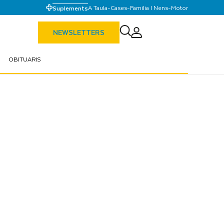
A Taula
-
Cases
-
Familia I Nens
-
Motor
Suplements
NEWSLETTERS
OBITUARIS