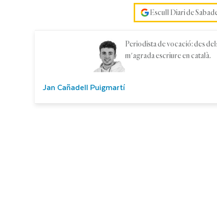
Escull Diari de Sabad
Periodista de vocació: des dels
m'agrada escriure en català.
Jan Cañadell Puigmartí