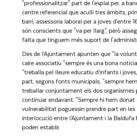
"professionalitzar" part de l'esplai per, a ba
centre referencial que aculli tres àmbits, pr
barri, assessoria laboral per a joves d'entre 
són conscients que "va per llarg", però asse
falta que tinguem més suport de l'administr
Des de l’Ajuntament apunten que "la volunta
caire associatiu "sempre és una bona notícia
"treballa pel lleure educatiu d’infants i joves
part, segons fonts municipals, "sempre hem 
treballar conjuntament els dos organismes per
continuar endavant. "Sempre hi hem donat to
vulnerabilitat poguessin prendre part en les
interlocució entre l’Ajuntament i la Baldufa h
poden establir.