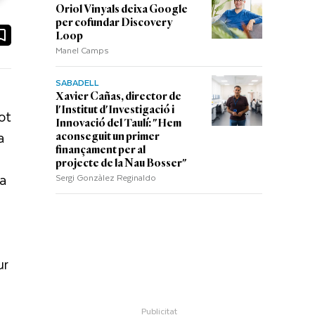
Oriol Vinyals deixa Google
per cofundar Discovery
ook
ail
Loop
Manel Camps
SABADELL
Xavier Cañas, director de
l'Institut d'Investigació i
Tot
Innovació del Taulí: "Hem
a
aconseguit un primer
finançament per al
projecte de la Nau Bosser"
la
Sergi Gonzàlez Reginaldo
ur