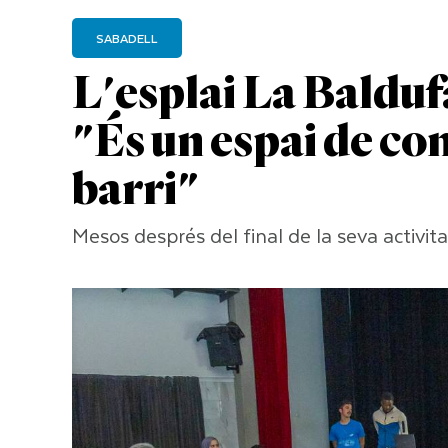
SABADELL
L'esplai La Balduf
"És un espai de con
barri"
Mesos després del final de la seva activi