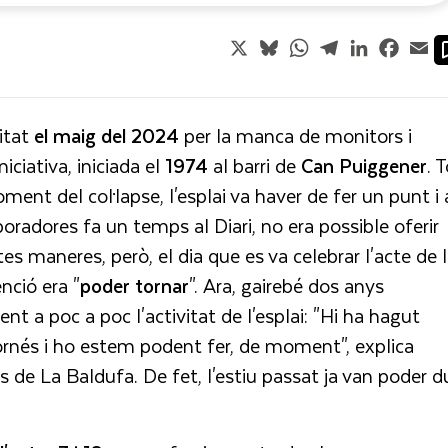
X
Bluesky
WhatsApp
Telegram
LinkedIn
Faceb
Em
vitat
el maig del 2024
per la manca de monitors i
iciativa, iniciada el
1974
al barri de
Can Puiggener
. 
ment del col·lapse, l'esplai va haver de fer un punt i 
oradores fa un temps al Diari, no era possible oferir
tes maneres, però, el dia que es va celebrar l'acte de 
nció era "
poder tornar
". Ara, gairebé dos anys
nt a poc a poc l'activitat de l'esplai: "Hi ha hagut
ornés i ho estem podent fer, de moment", explica
s de La Baldufa. De fet, l'estiu passat ja van poder d