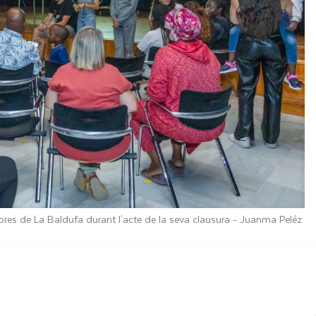
es de La Baldufa durant l'acte de la seva clausura -
Juanma Peléz