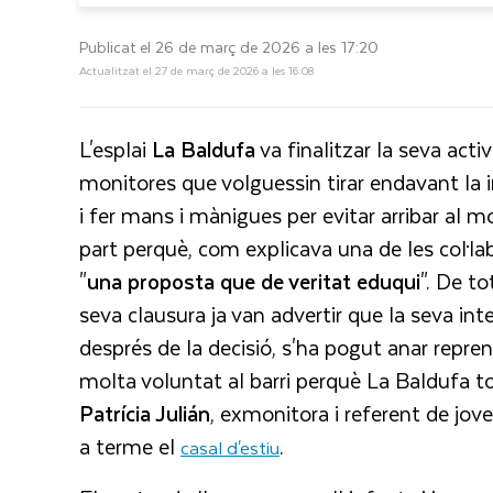
Publicat el 26 de març de 2026 a les 17:20
Actualitzat el 27 de març de 2026 a les 16:08
L'esplai
La Baldufa
va finalitzar la seva acti
monitores que volguessin tirar endavant la in
i fer mans i mànigues per evitar arribar al mo
part perquè, com explicava una de les col·lab
"
una proposta que de veritat eduqui
". De to
seva clausura ja van advertir que la seva inte
després de la decisió, s'ha pogut anar reprene
molta voluntat al barri perquè La Baldufa t
Patrícia Julián
, exmonitora i referent de jove
a terme el
.
casal d'estiu