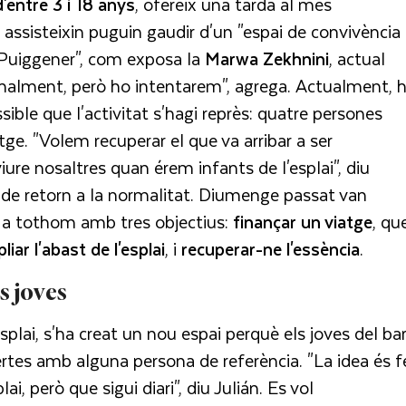
d'entre 3 i 18 anys
, ofereix una tarda al mes
 hi assisteixin puguin gaudir d'un "espai de convivència
 Puiggener", com exposa la
Marwa Zekhnini
, actual
manalment, però ho intentarem", agrega. Actualment, h
ible que l'activitat s'hagi reprès: quatre persones
ge. "Volem recuperar el que va arribar a ser
re nosaltres quan érem infants de l'esplai", diu
i de retorn a la normalitat. Diumenge passat van
r a tothom amb tres objectius:
finançar un viatge
, qu
liar l'abast de l'esplai
, i
recuperar-ne l'essència
.
s joves
splai, s'ha creat un nou espai perquè els joves del bar
rtes amb alguna persona de referència. "La idea és f
i, però que sigui diari", diu Julián. Es vol