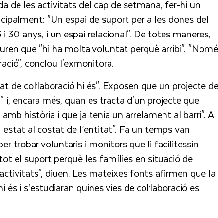
nda de les activitats del cap de setmana, fer-hi un
incipalment: "Un espai de suport per a les dones del
16 i 30 anys, i un espai relacional". De totes maneres,
guren que "hi ha molta voluntat perquè arribi". "Nom
ació", conclou l'exmonitora.
t de col·laboració hi és". Exposen que un projecte d
" i, encara més, quan es tracta d'un projecte que
, amb història i que ja tenia un arrelament al barri". A
estat al costat de l’entitat". Fa un temps van
 trobar voluntaris i monitors que li facilitessin
t el suport perquè les famílies en situació de
 activitats", diuen. Les mateixes fonts afirmen que la
i és i s’estudiaran quines vies de col·laboració es