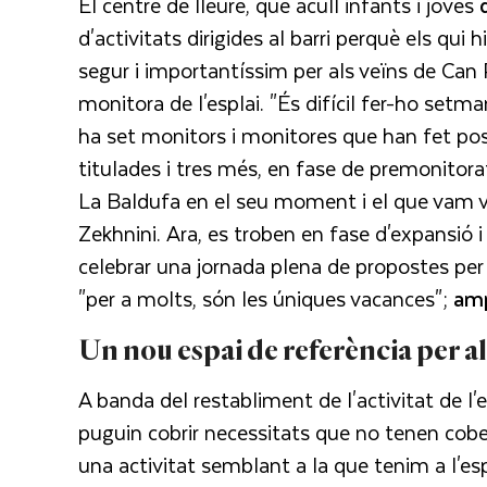
El centre de lleure, que acull infants i joves
d'activitats dirigides al barri perquè els qui
segur i importantíssim per als veïns de Can
monitora de l'esplai. "És difícil fer-ho set
ha set monitors i monitores que han fet poss
titulades i tres més, en fase de premonitorat
La Baldufa en el seu moment i el que vam viu
Zekhnini. Ara, es troben en fase d'expansió 
celebrar una jornada plena de propostes pe
"per a molts, són les úniques vacances";
amp
Un nou espai de referència per al
A banda del restabliment de l'activitat de l'e
puguin cobrir necessitats que no tenen cobe
una activitat semblant a la que tenim a l'espla