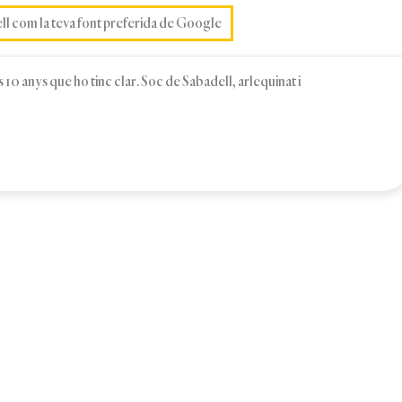
ell com la teva font preferida de Google
 10 anys que ho tinc clar. Soc de Sabadell, arlequinat i