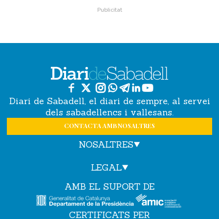
Diari de Sabadell, el diari de sempre, al servei
dels sabadellencs i vallesans.
CONTACTA AMB NOSALTRES
NOSALTRES
LEGAL
AMB EL SUPORT DE
CERTIFICATS PER