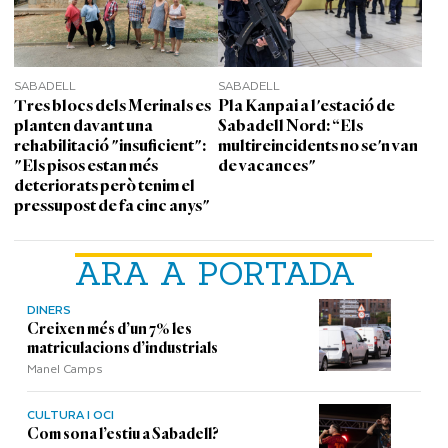
SABADELL
SABADELL
Tres blocs dels Merinals es
Pla Kanpai a l'estació de
planten davant una
Sabadell Nord: “Els
rehabilitació "insuficient":
multireincidents no se'n van
"Els pisos estan més
de vacances"
deteriorats però tenim el
pressupost de fa cinc anys"
ARA A PORTADA
DINERS
Creixen més d’un 7% les
matriculacions d’industrials
Manel Camps
CULTURA I OCI
Com sona l’estiu a Sabadell?