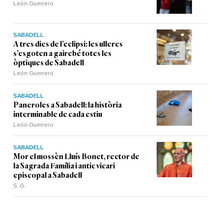
León Guerrero
SABADELL
A tres dies de l’eclipsi: les ulleres
s’esgoten a gairebé totes les
òptiques de Sabadell
León Guerrero
SABADELL
Paneroles a Sabadell: la història
interminable de cada estiu
León Guerrero
SABADELL
Mor el mossèn Lluís Bonet, rector de
la Sagrada Família i antic vicari
episcopal a Sabadell
S. G.