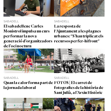
SABADELL
SABADELL
El sabadellenc Carles
La resposta de
Monistrol impulsa un curs
l'Ajuntament a les plagues
per formar la nova
urbanes: "S’han triplicat els
generació d’organitzadors
recursos per fer-hi front"
de l’oci nocturn
SABADELL
SABADELL
Quan la calor forma part de
FOTOS | El carret de
la jornada laboral
fotografies de la història de
Sant Julià, a l’Arxiu Històric