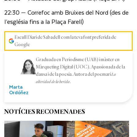
22:30 — Correfoc amb Bruixes del Nord (des de
l’església fins a la Plaça Farell)
Escull Diari de Sabadell com la teva font preferida de
Google
Graduada en Periodisme (UAB) i màster en
Màrqueting Digital (UOC). Apassionada de la
dansa i de la poesia. Autora del poemari
La
.
alteridad de la herida
Marta
Ordóñez
NOTÍCIES RECOMENADES