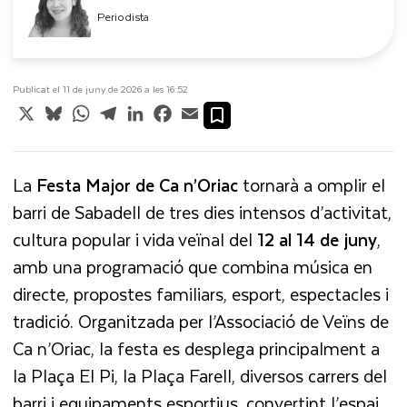
Periodista
Publicat el 11 de juny de 2026 a les 16:52
X
Bluesky
WhatsApp
Telegram
LinkedIn
Facebook
Email
La
Festa Major de Ca n’Oriac
tornarà a omplir el
barri de Sabadell de tres dies intensos d’activitat,
cultura popular i vida veïnal del
12 al 14 de juny
,
amb una programació que combina música en
directe, propostes familiars, esport, espectacles i
tradició. Organitzada per l’Associació de Veïns de
Ca n’Oriac, la festa es desplega principalment a
la Plaça El Pi, la Plaça Farell, diversos carrers del
barri i equipaments esportius, convertint l’espai