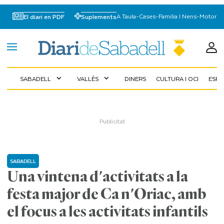
A Taula
-
Cases
-
Familia I Nens
-
Motor
El diari en PDF
Suplements
SABADELL
VALLÈS
DINERS
CULTURA I OCI
ESP
expand_more
expand_more
SABADELL
Una vintena d'activitats a la
festa major de Ca n'Oriac, amb
el focus a les activitats infantils