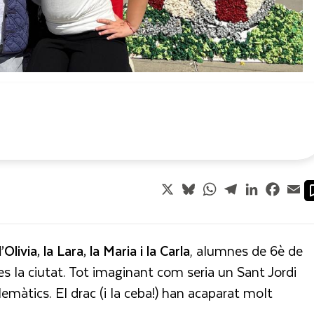
X
Bluesky
WhatsApp
Telegram
LinkedIn
Faceb
Em
’Olivia, la Lara, la Maria i la Carla
, alumnes de 6è de
es la ciutat. Tot imaginant com seria un Sant Jordi
emàtics. El drac (i la ceba!) han acaparat molt