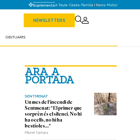
A Taula
-
Cases
-
Familia I Nens
-
Motor
Suplements
NEWSLETTERS
OBITUARIS
ARA A
PORTADA
SENTMENAT
Un mes de l'incendi de
Sentmenat: "El primer que
sorprèn és el silenci. No hi
ha ocells, no hi ha
bestioles..."
Manel Camps