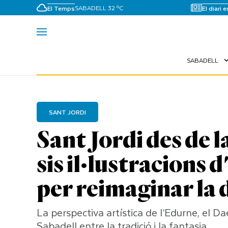
SABADELL 32 ºC
El Temps
El diari 
SABADELL
expand_
SANT JORDI
Sant Jordi des de 
sis il·lustracions
per reimaginar la 
La perspectiva artística de l’Edurne, el Dael
Sabadell entre la tradició i la fantasia