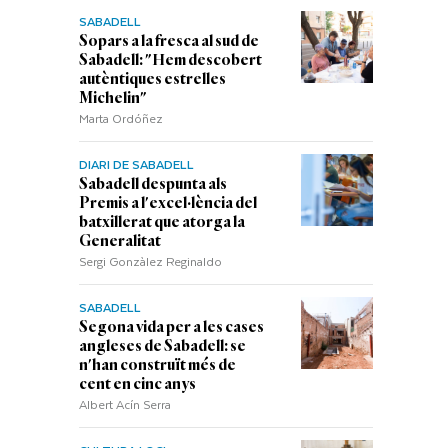
SABADELL
Sopars a la fresca al sud de
Sabadell: "Hem descobert
autèntiques estrelles
Michelin"
Marta Ordóñez
DIARI DE SABADELL
Sabadell despunta als
Premis a l'excel·lència del
batxillerat que atorga la
Generalitat
Sergi Gonzàlez Reginaldo
SABADELL
Segona vida per a les cases
angleses de Sabadell: se
n'han construït més de
cent en cinc anys
Albert Acín Serra