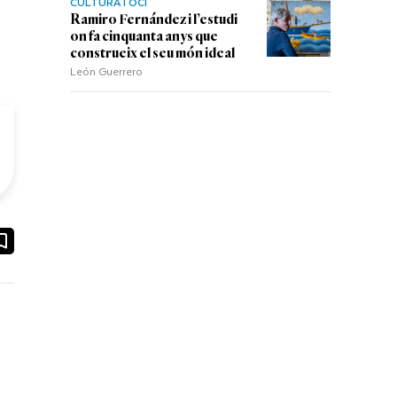
CULTURA I OCI
Ramiro Fernández i l’estudi
on fa cinquanta anys que
construeix el seu món ideal
León Guerrero
ook
ail