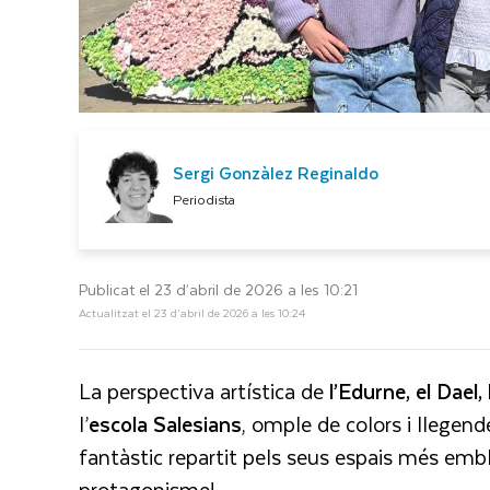
Sergi Gonzàlez Reginaldo
Periodista
Publicat el 23 d’abril de 2026 a les 10:21
Actualitzat el 23 d’abril de 2026 a les 10:24
La perspectiva artística de
l’Edurne, el Dael, l
l’
escola
Salesians
, omple de colors i llegend
fantàstic repartit pels seus espais més embl
protagonisme!