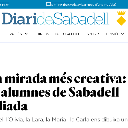
Vols avisar-nos d'una notícia?
en PDF
D.S. En línia
VALLÈS
DINERS
CULTURA I OCI
ESPORTS
OPINIÓ
more
expand_more
expand_more
la mirada més creativa:
 d'alumnes de Sabadell
diada
, l’Olivia, la Lara, la Maria i la Carla ens dibuixa un