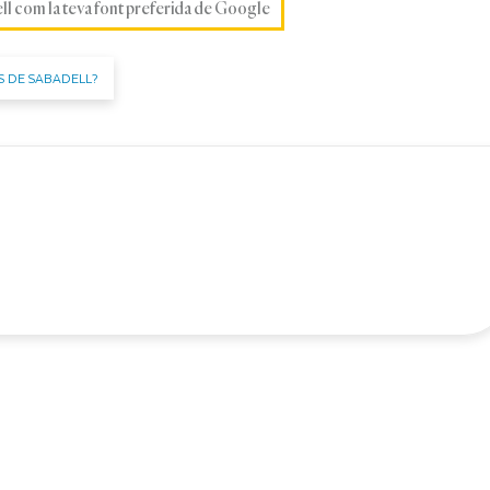
ell com la teva font preferida de Google
S DE SABADELL?