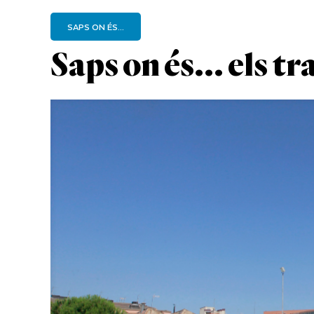
SAPS ON ÉS...
Saps on és... els t