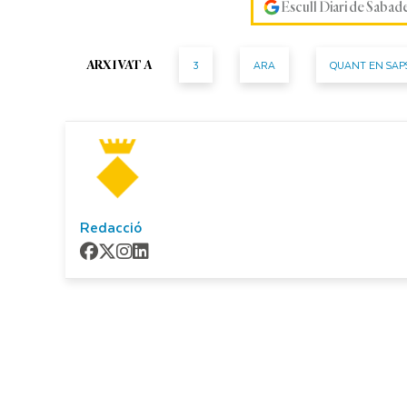
Escull Diari de Sabad
3
ARA
QUANT EN SAP
ARXIVAT A
Redacció