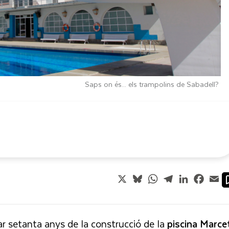
Saps on és... els trampolins de Sabadell?
X
Bluesky
WhatsApp
Telegram
LinkedIn
Faceb
Em
 setanta anys de la construcció de la
piscina
Marce