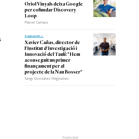
Oriol Vinyals deixa Google
per cofundar Discovery
Loop
Manel Camps
SABADELL
s
Xavier Cañas, director de
l'Institut d'Investigació i
Innovació del Taulí: "Hem
aconseguit un primer
finançament per al
projecte de la Nau Bosser"
Sergi Gonzàlez Reginaldo