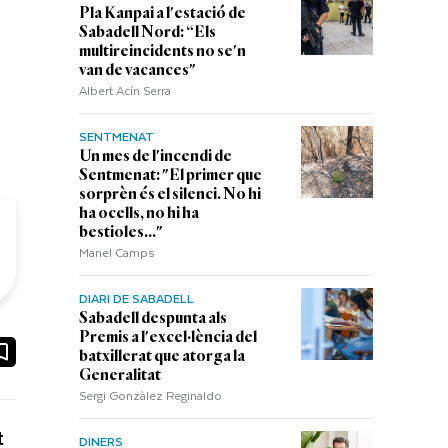
Pla Kanpai a l'estació de
Sabadell Nord: “Els
multireincidents no se'n
van de vacances"
Albert Acín Serra
SENTMENAT
Un mes de l'incendi de
Sentmenat: "El primer que
sorprèn és el silenci. No hi
ha ocells, no hi ha
bestioles..."
Manel Camps
DIARI DE SABADELL
Sabadell despunta als
Premis a l'excel·lència del
ook
ail
batxillerat que atorga la
Generalitat
Sergi Gonzàlez Reginaldo
t
DINERS