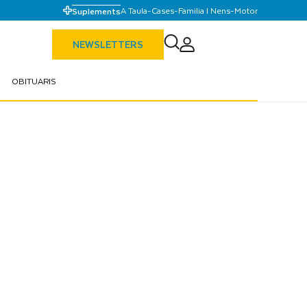
A Taula
-
Cases
-
Familia I Nens
-
Motor
Suplements
NEWSLETTERS
OBITUARIS