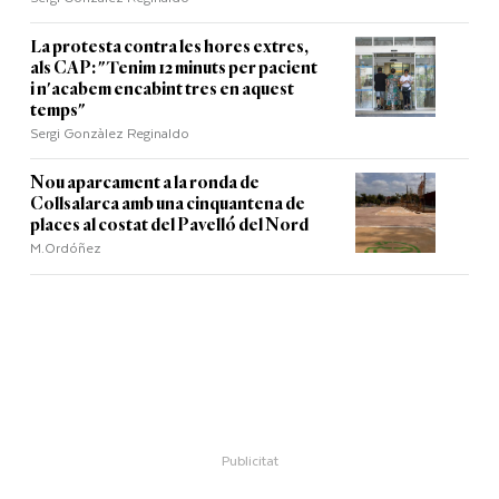
La protesta contra les hores extres,
als CAP: "Tenim 12 minuts per pacient
i n'acabem encabint tres en aquest
temps"
Sergi Gonzàlez Reginaldo
Nou aparcament a la ronda de
Collsalarca amb una cinquantena de
places al costat del Pavelló del Nord
M.Ordóñez