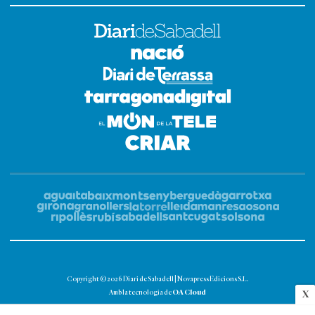
Copyright © 2026 Diari de Sabadell | Novapress Edicions S.L.
OA Cloud
Amb la tecnologia de
X