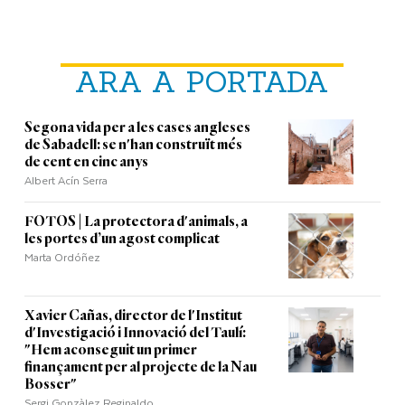
ARA A PORTADA
Segona vida per a les cases angleses
de Sabadell: se n'han construït més
de cent en cinc anys
Albert Acín Serra
FOTOS | La protectora d'animals, a
les portes d’un agost complicat
Marta Ordóñez
Xavier Cañas, director de l'Institut
d'Investigació i Innovació del Taulí:
"Hem aconseguit un primer
finançament per al projecte de la Nau
Bosser"
Sergi Gonzàlez Reginaldo