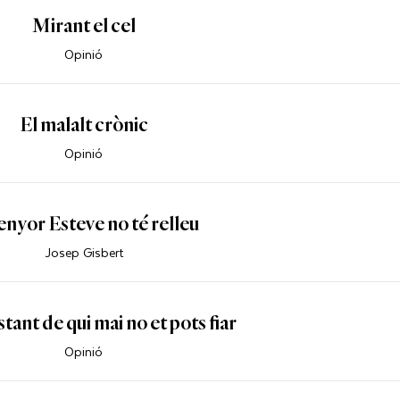
Mirant el cel
Opinió
El malalt crònic
Opinió
enyor Esteve no té relleu
Josep Gisbert
tant de qui mai no et pots fiar
Opinió