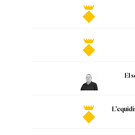
El s
L’equidis