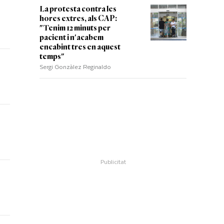
La protesta contra les
hores extres, als CAP:
"Tenim 12 minuts per
pacient i n'acabem
encabint tres en aquest
temps"
Sergi Gonzàlez Reginaldo