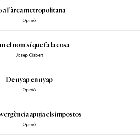
 a l’àrea metropolitana
Opinió
n el nom sí que fa la cosa
Josep Gisbert
De nyap en nyap
Opinió
overgència apuja els impostos
Opinió