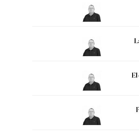
L
El
P