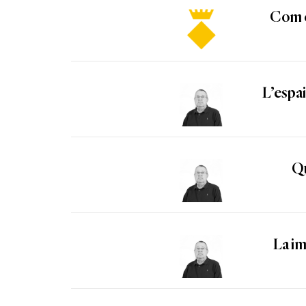
Com e
L’espa
Qu
La im