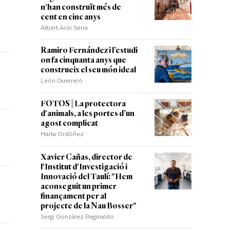
n'han construït més de
cent en cinc anys
Albert Acín Serra
Ramiro Fernández i l’estudi
on fa cinquanta anys que
construeix el seu món ideal
León Guerrero
FOTOS | La protectora
d'animals, a les portes d’un
agost complicat
Marta Ordóñez
Xavier Cañas, director de
l'Institut d'Investigació i
Innovació del Taulí: "Hem
aconseguit un primer
finançament per al
projecte de la Nau Bosser"
Sergi Gonzàlez Reginaldo