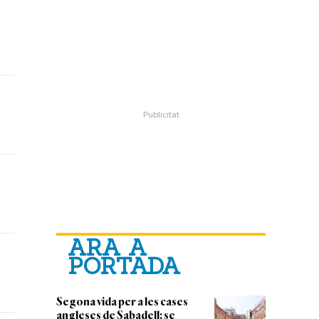
ARA A
PORTADA
Segona vida per a les cases
angleses de Sabadell: se