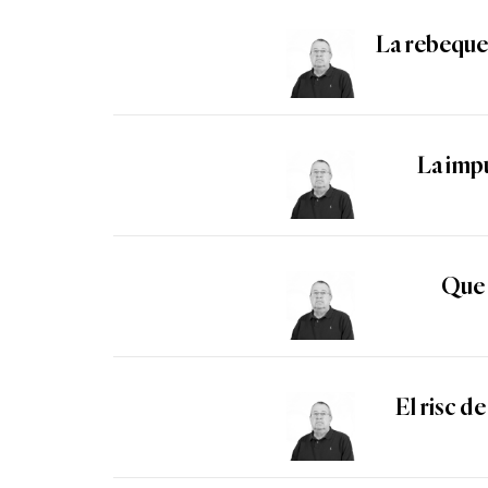
La rebequer
La impu
Que 
El risc de