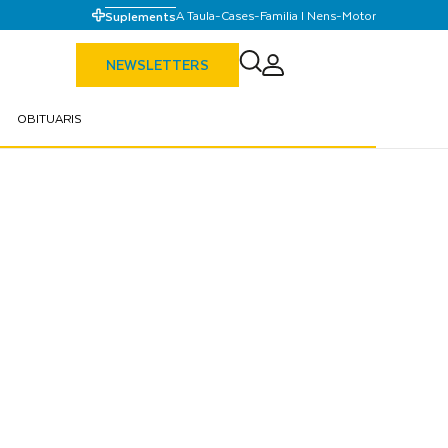
A Taula
-
Cases
-
Familia I Nens
-
Motor
Suplements
NEWSLETTERS
OBITUARIS