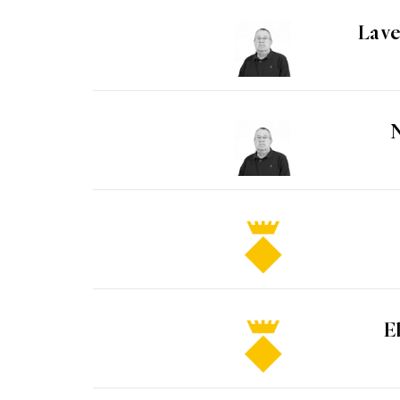
La ve
N
El