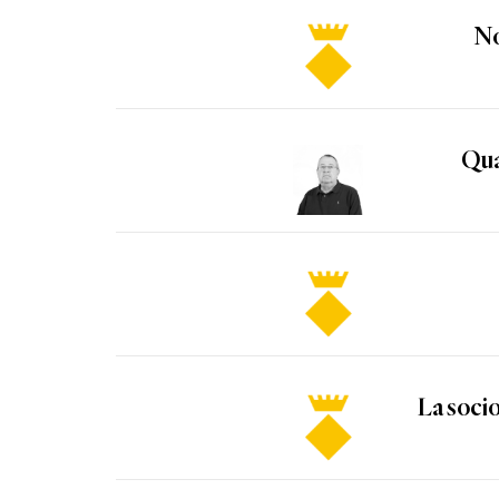
No
Qua
La soci