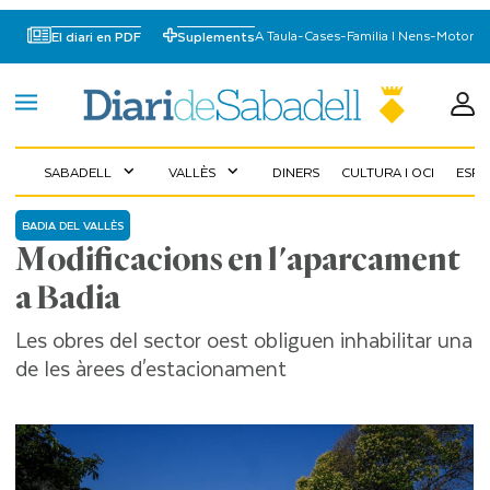
A Taula
-
Cases
-
Familia I Nens
-
Motor
El diari en PDF
Suplements
SABADELL
VALLÈS
DINERS
CULTURA I OCI
ESP
expand_more
expand_more
BADIA DEL VALLÈS
Modificacions en l'aparcament
a Badia
Les obres del sector oest obliguen inhabilitar una
de les àrees d'estacionament