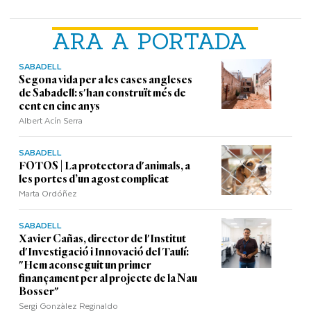
ARA A PORTADA
SABADELL
Segona vida per a les cases angleses
de Sabadell: s'han construït més de
cent en cinc anys
Albert Acín Serra
SABADELL
FOTOS | La protectora d'animals, a
les portes d’un agost complicat
Marta Ordóñez
SABADELL
Xavier Cañas, director de l'Institut
d'Investigació i Innovació del Taulí:
"Hem aconseguit un primer
finançament per al projecte de la Nau
Bosser"
Sergi Gonzàlez Reginaldo