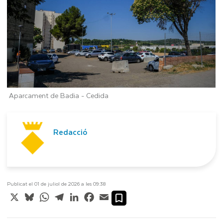
Aparcament de Badia -
Cedida
Redacció
Publicat el 01 de juliol de 2026 a les 09:38
X
Bluesky
WhatsApp
Telegram
LinkedIn
Facebook
Email