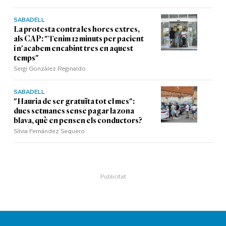
SABADELL
La protesta contra les hores extres,
als CAP: "Tenim 12 minuts per pacient
i n'acabem encabint tres en aquest
temps"
Sergi Gonzàlez Reginaldo
SABADELL
"Hauria de ser gratuïta tot el mes":
dues setmanes sense pagar la zona
blava, què en pensen els conductors?
Sílvia Fernández Sequero