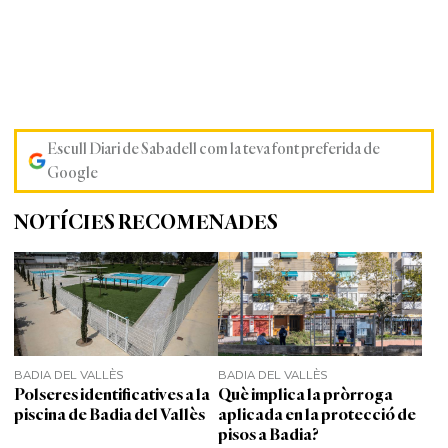
Escull Diari de Sabadell com la teva font preferida de
Google
NOTÍCIES RECOMENADES
BADIA DEL VALLÈS
BADIA DEL VALLÈS
Polseres identificatives a la
Què implica la pròrroga
piscina de Badia del Vallès
aplicada en la protecció de
pisos a Badia?