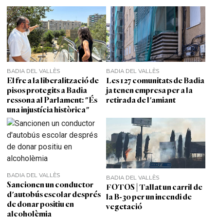
BADIA DEL VALLÈS
BADIA DEL VALLÈS
El fre a la liberalització de
Les 127 comunitats de Badia
pisos protegits a Badia
ja tenen empresa per a la
ressona al Parlament: "És
retirada de l'amiant
una injustícia històrica"
BADIA DEL VALLÈS
BADIA DEL VALLÈS
Sancionen un conductor
FOTOS | Tallat un carril de
d'autobús escolar després
la B-30 per un incendi de
de donar positiu en
vegetació
alcoholèmia