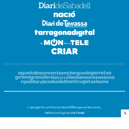
Copyright © 2026 Diari de Sabadell | Novapress Edicions S.L.
OA Cloud
X
Amb la tecnologia de