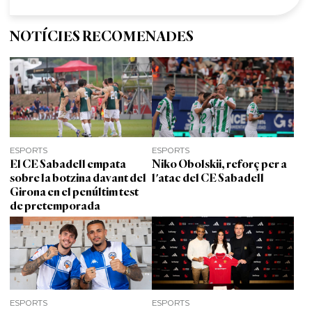
NOTÍCIES RECOMENADES
ESPORTS
ESPORTS
El CE Sabadell empata
Niko Obolskii, reforç per a
sobre la botzina davant del
l'atac del CE Sabadell
Girona en el penúltim test
de pretemporada
ESPORTS
ESPORTS