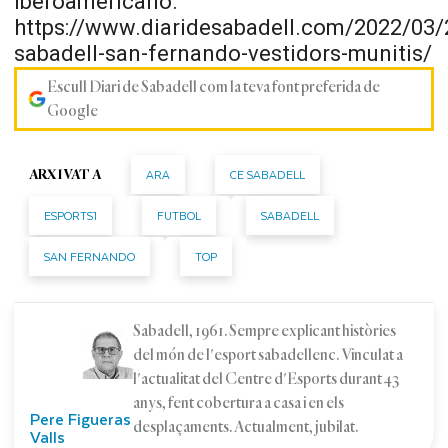
Iberoamericano.
https://www.diaridesabadell.com/2022/03/
sabadell-san-fernando-vestidors-munitis/
Escull Diari de Sabadell com la teva font preferida de
Google
ARA
CE SABADELL
ARXIVAT A
ESPORTS1
FUTBOL
SABADELL
SAN FERNANDO
TOP
Sabadell, 1961. Sempre explicant històries
del món de l'esport sabadellenc. Vinculat a
l'actualitat del Centre d'Esports durant 43
anys, fent cobertura a casa i en els
Pere Figueras
desplaçaments. Actualment, jubilat.
Valls