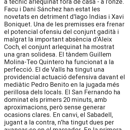
a tècnic arlequinat fora de casa - a l'onze.
Facu
i Dani Sánchez han estat les
novetats en detriment
d'Iago
Indias
i Xavi
Boniquet. Una de les premisses era frenar
el potencial ofensiu del conjunt gadità i
malgrat la important absència d'Aleix
Coch
, el conjunt arlequinat ha mostrat
una gran solidesa. El tàndem Guillem
Molina-Teo
Quintero
ha funcionat a la
perfecció. El de Valls ha tingut una
providencial actuació defensiva davant el
mediàtic Pedro
Benito
en la jugada més
perillosa dels locals. El San Fernando ha
dominat els primers 20 minuts, amb
aproximacions, però sense generar
ocasions clares. En canvi, el Sabadell,
jugant a la contra, n'ha tingut dues per
avançar-se en el marcador. En la primera,