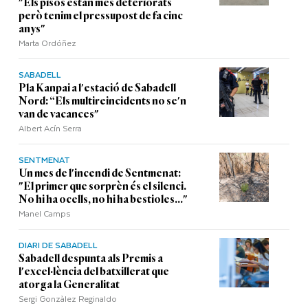
"Els pisos estan més deteriorats
però tenim el pressupost de fa cinc
anys"
Marta Ordóñez
SABADELL
Pla Kanpai a l'estació de Sabadell
Nord: “Els multireincidents no se'n
van de vacances"
Albert Acín Serra
SENTMENAT
Un mes de l'incendi de Sentmenat:
"El primer que sorprèn és el silenci.
No hi ha ocells, no hi ha bestioles..."
Manel Camps
DIARI DE SABADELL
Sabadell despunta als Premis a
l'excel·lència del batxillerat que
atorga la Generalitat
Sergi Gonzàlez Reginaldo