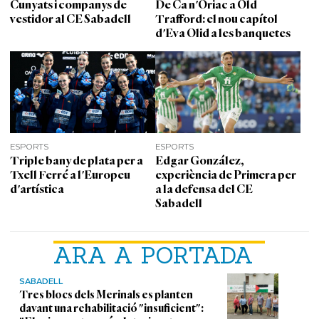
Cunyats i companys de
De Ca n'Oriac a Old
vestidor al CE Sabadell
Trafford: el nou capítol
d'Eva Olid a les banquetes
ESPORTS
ESPORTS
Triple bany de plata per a
Edgar González,
Txell Ferré a l'Europeu
experiència de Primera per
d'artística
a la defensa del CE
Sabadell
ARA A PORTADA
SABADELL
Tres blocs dels Merinals es planten
davant una rehabilitació "insuficient":