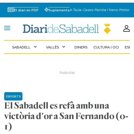
A Taula
-
Cases
-
Familia I Nens
-
Motor
El diari en PDF
Suplements
SABADELL
VALLÈS
DINERS
CULTURA I OCI
ESP
expand_more
expand_more
ESPORTS
El Sabadell es refà amb una
victòria d'or a San Fernando (0-
1)