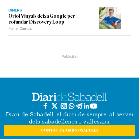
DINERS
Oriol Vinyals deixa Google per
cofundar Discovery Loop
Manel Camps
Diari de Sabadell, el diari de sempre, al servei
dels sabadellencs i vallesans.
CONTACTA AMB NOSALTRES