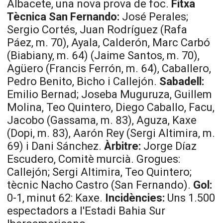
Albacete, una nova prova de foc.
Fitxa
Tècnica
San Fernando:
José
Perales
;
Sergio
Cortés,
Juan
Rodríguez (Rafa
Páez
, m. 70),
Ayala
, Calderón, Marc Carbó
(
Biabiany
, m. 64) (
Jaime
Santos
, m. 70),
Agüero
(Francis
Ferrón
, m. 64),
Caballero
,
Pedro
Benito
,
Bicho
i
Callejón
.
Sabadell:
Emilio
Bernad
;
Joseba
Muguruza
, Guillem
Molina, Teo
Quintero
, Diego
Caballo
,
Facu
,
Jacobo
(
Gassama
, m. 83),
Aguza
,
Kaxe
(Dopi, m. 83),
Aarón
Rey
(Sergi Altimira, m.
69) i Dani Sánchez.
Àrbitre:
Jorge Díaz
Escudero
, Comitè murcià. Grogues:
Callejón
; Sergi Altimira, Teo
Quintero
;
tècnic
Nacho
Castro (San Fernando).
Gol:
0-1, minut 62:
Kaxe
.
Incidències:
Uns 1.500
espectadors a l'Estadi Bahia
Sur