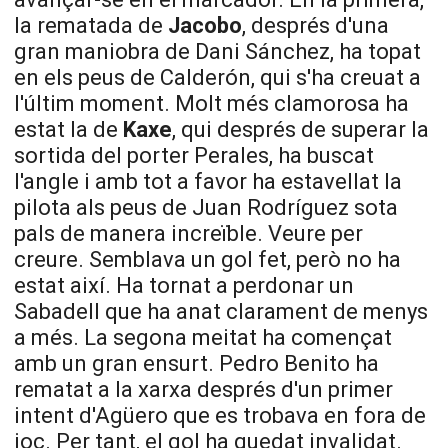
la rematada de
Jacobo
, després d'una
gran maniobra de Dani Sánchez, ha topat
en els peus de Calderón, qui s'ha creuat a
l'últim moment. Molt més clamorosa ha
estat la de
Kaxe
, qui després de superar la
sortida del porter
Perales
, ha buscat
l'angle i amb tot a favor ha estavellat la
pilota als peus de
Juan
Rodríguez sota
pals de manera increïble. Veure per
creure. Semblava un gol fet, però no ha
estat així. Ha tornat a perdonar un
Sabadell que ha anat clarament de menys
a més. La segona meitat ha començat
amb un gran ensurt. Pedro
Benito
ha
rematat a la xarxa després d'un primer
intent d'
Agüero
que es trobava en fora de
joc. Per tant, el gol ha quedat invalidat.