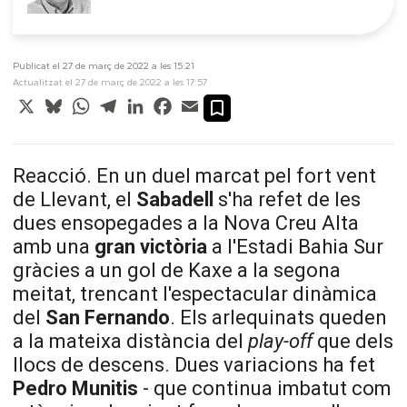
Publicat el 27 de març de 2022 a les 15:21
Actualitzat el 27 de març de 2022 a les 17:57
X
Bluesky
WhatsApp
Telegram
LinkedIn
Facebook
Email
Reacció. En un duel marcat pel fort vent
de Llevant, el
Sabadell
s'ha refet de les
dues ensopegades a la Nova Creu Alta
amb una
gran victòria
a l'Estadi Bahia
Sur
gràcies a un gol de
Kaxe
a la segona
meitat, trencant l'espectacular dinàmica
del
San Fernando
. Els arlequinats queden
a la mateixa distància del
play-off
que dels
llocs de descens.
Dues variacions ha fet
Pedro
Munitis
- que continua imbatut com