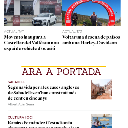
ACTUALITAT
ACTUALITAT
Movento inaugura a
Voltar una desena de països
Castellar del Vallès un nou
amb una Harley-Davidson
espai de vehicle d’ocasió
ARA A PORTADA
SABADELL
Segona vida per a les cases angleses
de Sabadell: se n'han construït més
de cent en cinc anys
Albert Acín Serra
CULTURA I OCI
Ramiro Fernández i l’estudi on fa