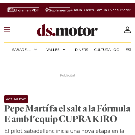
A Taula
-
Cases
-
Familia I Nens
-
Motor
El diari en PDF
Suplements
SABADELL
VALLÈS
DINERS
CULTURA I OCI
ESP
expand_more
expand_more
ACTUALITAT
Pepe Martí fa el salt a la Fórmula
E amb l'equip CUPRA KIRO
El pilot sabadellenc inicia una nova etapa en la