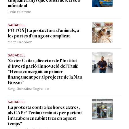
cinquanta anys que construeix el seu
món ideal
León Guerrero
SABADELL
FOTOS | La protectora d'animals, a
les portes d’un agost complicat
Marta Ordóñez
SABADELL
Xavier Cañas, director de l'Institut
d'Investigació i Innovació del Taulí:
"Hem aconseguit un primer
finançament per al projecte de la Nau
Bosser"
Sergi Gonzàlez Reginaldo
SABADELL
La protesta contra les hores extres,
als CAP: "Tenim 12 minuts per pacient
i n'acabem encabint tres en aquest
temps"