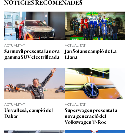
NOTÍCIES RECOMENADES
ACTUALITAT
ACTUALITAT
Sarmovil presenta la nova
Jan Solans campió de La
gamma SUV electrificada
Llana
ACTUALITAT
ACTUALITAT
Un vallesà, campió del
Superwagen presenta la
Dakar
nova generació del
Volkswagen T-Roc