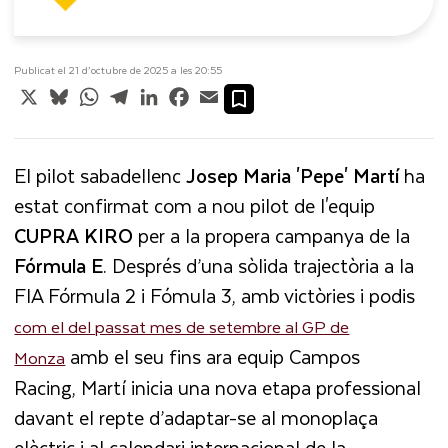
Publicat el 21 d’octubre de 2025 a les 20:55
X
Bluesky
WhatsApp
Telegram
LinkedIn
Facebook
Email
El pilot sabadellenc
Josep Maria 'Pepe' Martí
ha
estat confirmat com a nou pilot de l'equip
CUPRA
KIRO
per a la propera campanya de la
Fórmula
E
. Després d’una sòlida trajectòria a la
FIA Fórmula 2 i Fómula 3, amb victòries i podis
com el del passat mes de setembre al GP de
amb el seu fins ara equip Campos
Monza
Racing, Martí inicia una nova etapa professional
davant el repte d’adaptar-se al monoplaça
elèctric i al calendari internacional de la