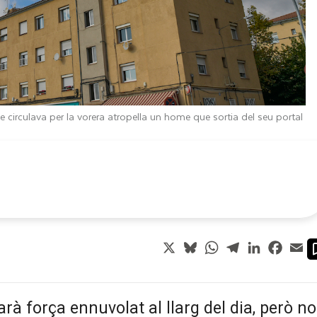
 circulava per la vorera atropella un home que sortia del seu portal
X
Bluesky
WhatsApp
Telegram
LinkedIn
Faceb
Em
arà força ennuvolat al llarg del dia, però no