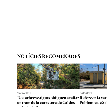
NOTÍCIES RECOMENADES
SABADELL
SABADELL
Dos arbres caiguts obliguen a tallar
Reforcen la xar
un tram de la carretera de Caldes
Poblenou de Sa