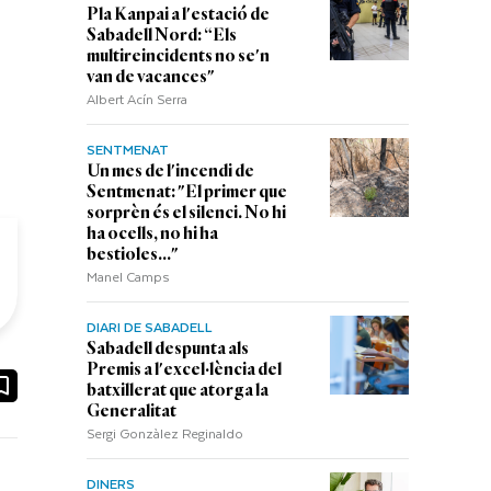
Pla Kanpai a l'estació de
Sabadell Nord: “Els
multireincidents no se'n
van de vacances"
Albert Acín Serra
SENTMENAT
Un mes de l'incendi de
Sentmenat: "El primer que
sorprèn és el silenci. No hi
ha ocells, no hi ha
bestioles..."
Manel Camps
DIARI DE SABADELL
Sabadell despunta als
Premis a l'excel·lència del
ook
ail
batxillerat que atorga la
Generalitat
Sergi Gonzàlez Reginaldo
DINERS