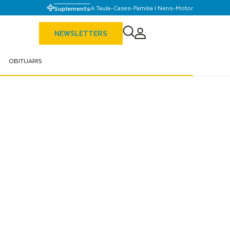
A Taula
-
Cases
-
Familia I Nens
-
Motor
Suplements
NEWSLETTERS
OBITUARIS