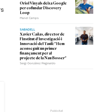
Oriol Vinyals deixa Google
per cofundar Discovery
rs
Loop
Manel Camps
SABADELL
Xavier Cañas, director de
l'Institut d'Investigació i
Innovació del Taulí: "Hem
aconseguit un primer
finançament per al
projecte de la Nau Bosser"
Sergi Gonzàlez Reginaldo