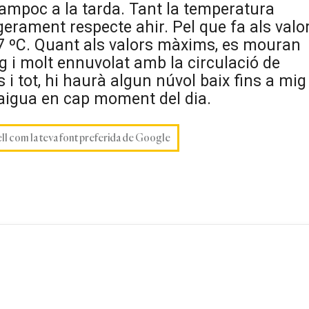
 tampoc a la tarda. Tant la temperatura
erament respecte ahir. Pel que fa als valo
s 7 ºC. Quant als valors màxims, es mouran
g i molt ennuvolat amb la circulació de
 i tot, hi haurà algun núvol baix fins a mig
araigua en cap moment del dia.
ell com la teva font preferida de Google