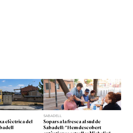
SABADELL
xa elèctrica del
Sopars a la fresca al sud de
badell
Sabadell: "Hem descobert