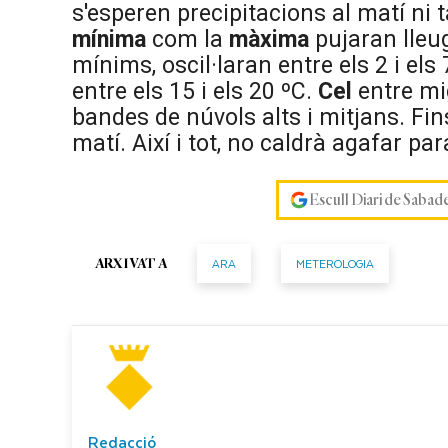
s'esperen precipitacions al matí ni
mínima
com la
màxima
pujaran lleug
mínims, oscil·laran entre els 2 i el
entre els 15 i els 20 ºC.
Cel
entre mi
bandes de núvols alts i mitjans. Fins
matí. Així i tot, no caldrà agafar p
Escull Diari de Sabad
ARA
METEROLOGIA
ARXIVAT A
Redacció