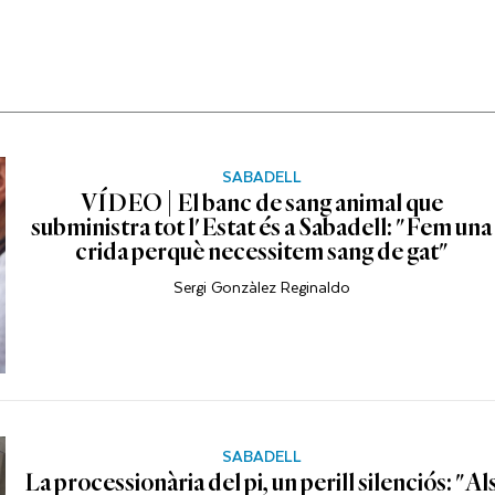
SABADELL
VÍDEO | El banc de sang animal que
subministra tot l'Estat és a Sabadell: "Fem una
crida perquè necessitem sang de gat"
Sergi Gonzàlez Reginaldo
SABADELL
La processionària del pi, un perill silenciós: "Al