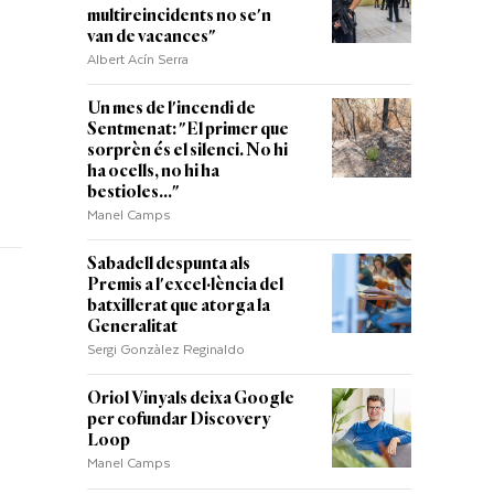
multireincidents no se'n
van de vacances"
s
Albert Acín Serra
Un mes de l'incendi de
Sentmenat: "El primer que
sorprèn és el silenci. No hi
ha ocells, no hi ha
bestioles..."
Manel Camps
Sabadell despunta als
Premis a l'excel·lència del
batxillerat que atorga la
Generalitat
Sergi Gonzàlez Reginaldo
Oriol Vinyals deixa Google
per cofundar Discovery
Loop
Manel Camps