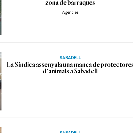
zona de barraques
Agències
SABADELL
La Síndica assenyala una manca de protectore
d'animals a Sabadell
SABADELL