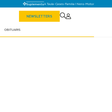
A Taula
-
Cases
-
Familia I Nens
-
Motor
Suplements
NEWSLETTERS
OBITUARIS