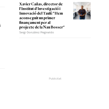
Xavier Cañas, director de
l'Institut d'Investigació i
Innovació del Taulí: "Hem
aconseguit un primer
finançament per al
s
projecte de la Nau Bosser"
Sergi Gonzàlez Reginaldo