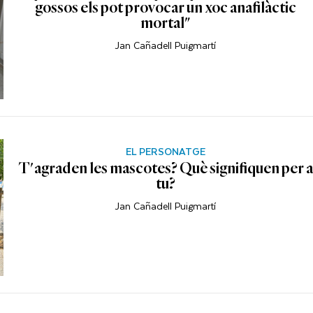
gossos els pot provocar un xoc anafilàctic
mortal"
Jan Cañadell Puigmartí
EL PERSONATGE
T'agraden les mascotes? Què signifiquen per a
tu?
Jan Cañadell Puigmartí