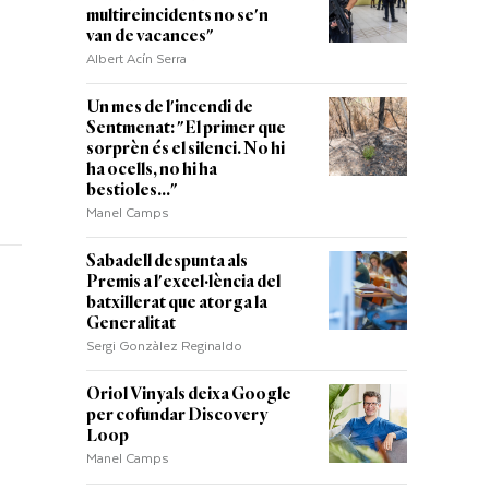
multireincidents no se'n
van de vacances"
Albert Acín Serra
Un mes de l'incendi de
Sentmenat: "El primer que
sorprèn és el silenci. No hi
ha ocells, no hi ha
bestioles..."
Manel Camps
Sabadell despunta als
Premis a l'excel·lència del
batxillerat que atorga la
Generalitat
Sergi Gonzàlez Reginaldo
Oriol Vinyals deixa Google
per cofundar Discovery
Loop
Manel Camps