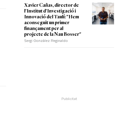
Xavier Cañas, director de
l'Institut d'Investigació i
Innovació del Taulí: "Hem
aconseguit un primer
finançament per al
projecte de la Nau Bosser"
Sergi Gonzàlez Reginaldo