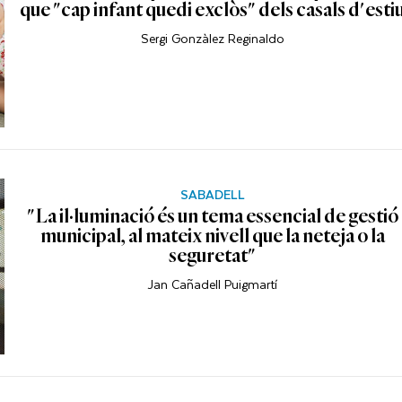
que "cap infant quedi exclòs" dels casals d'esti
Sergi Gonzàlez Reginaldo
SABADELL
"La il·luminació és un tema essencial de gestió
municipal, al mateix nivell que la neteja o la
seguretat"
Jan Cañadell Puigmartí