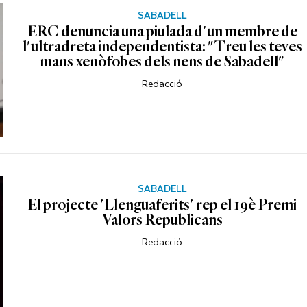
SABADELL
ERC denuncia una piulada d'un membre de
l'ultradreta independentista: "Treu les teves
mans xenòfobes dels nens de Sabadell"
Redacció
SABADELL
El projecte 'Llenguaferits' rep el 19è Premi
Valors Republicans
Redacció