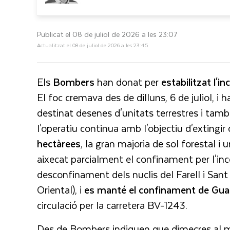
Publicat el 08 de juliol de 2026 a les 23:07
Actualitzat el 08 de juliol de 2026 a les 23:45
Els
Bombers
han donat per
estabilitzat
l'i
El foc cremava des de dilluns, 6 de juliol, i h
destinat desenes d'unitats terrestres i tamb
l'operatiu continua amb l'objectiu d'extingir
hectàrees
, la gran majoria de sol forestal i 
aixecat parcialment el confinament per l'in
desconfinament dels nuclis del Farell i San
Oriental), i
es manté el confinament de Gu
circulació per la carretera BV-1243.
Des de Bombers indiquen que dimecres al mig