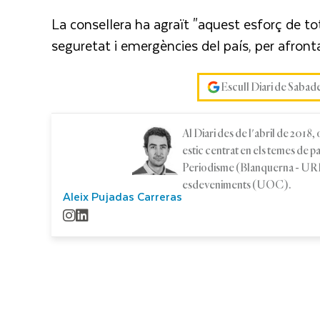
La consellera ha agraït "aquest esforç de to
seguretat i emergències del país, per afrontar
Escull Diari de Sabad
Al Diari des de l'abril de 2018
estic centrat en els temes de 
Periodisme (Blanquerna - URL)
esdeveniments (UOC).
Aleix Pujadas Carreras