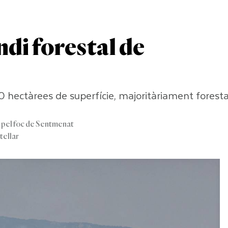
ndi forestal de
0 hectàrees de superfície, majoritàriament foresta
s pel foc de Sentmenat
tellar