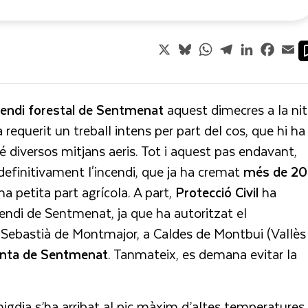
X
Bluesky
WhatsApp
Telegram
LinkedIn
Faceb
Em
ncendi forestal de Sentmenat
aquest dimecres a la nit
a requerit un treball intens per part del cos, que hi ha
é diversos mitjans aeris. Tot i aquest pas endavant,
 definitivament l'incendi, que ja ha cremat
més de 2
una petita part agrícola. A part,
Protecció
Civil
ha
cendi de Sentmenat, ja que ha autoritzat el
t Sebastià de Montmajor, a Caldes de Montbui (Vallès
anta de Sentmenat
. Tanmateix, es demana evitar la
dia s’ha arribat al pic màxim d’altes temperatures 