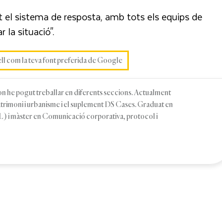
t el sistema de resposta, amb tots els equips de
 la situació".
ell com la teva font preferida de Google
, on he pogut treballar en diferents seccions. Actualment
patrimoni i urbanisme i el suplement DS Cases. Graduat en
 i màster en Comunicació corporativa, protocol i