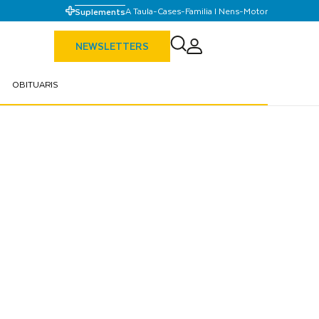
A Taula
-
Cases
-
Familia I Nens
-
Motor
Suplements
NEWSLETTERS
OBITUARIS