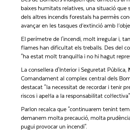
baixes humitats relatives, una situació que s’
dels altres incendis forestals ha permès co
avançar en les tasques d’extinció amb l’objec
El perímetre de l'incendi, molt irregular i,
flames han dificultat els treballs. Des del c
"ha estat molt tranquil·la i no hi hagut repres
La consellera d'Interior i Seguretat Pública,
Comandament al complex central dels Bomber
destacat "la necessitat de recordar i tenir 
riscos i apel·la a la responsabilitat col·lectiva"
Parlon recalca que "continuarem tenint tempe
demanem molta precaució, molta prudència i
pugui provocar un incendi".