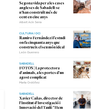
Segona vida per a les cases
angleses de Sabadell: se
n'han construït més de
cent en cinc anys
Albert Acín Serra
CULTURA I OCI
Ramiro Fernández i l’estudi
on fa cinquanta anys que
construeix el seu món ideal
León Guerrero
SABADELL
FOTOS | La protectora
d'animals, a les portes d’un
agost complicat
Marta Ordóñez
SABADELL
Xavier Cañas, director de
l'Institut d'Investigació i
Innovació del Taulí: "Hem