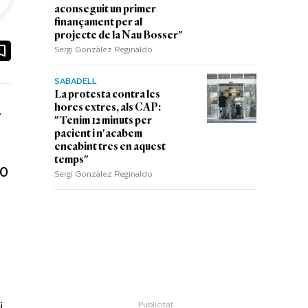
aconseguit un primer
finançament per al
projecte de la Nau Bosser"
ook
ail
Sergi Gonzàlez Reginaldo
SABADELL
La protesta contra les
.
hores extres, als CAP:
"Tenim 12 minuts per
pacient i n'acabem
encabint tres en aquest
temps"
00
Sergi Gonzàlez Reginaldo
i