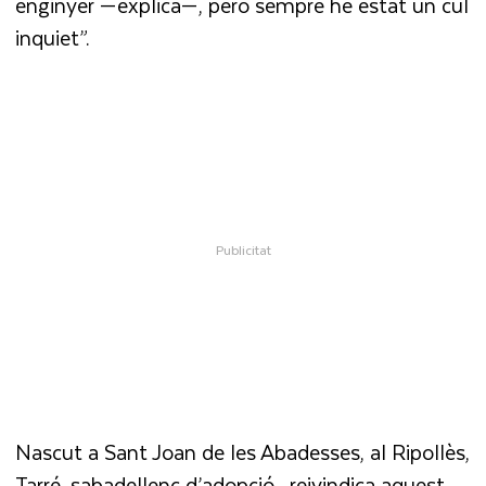
enginyer —explica—, però sempre he estat un cul
inquiet”.
Nascut a Sant Joan de les Abadesses, al Ripollès,
Tarré, sabadellenc d’adopció, reivindica aquest