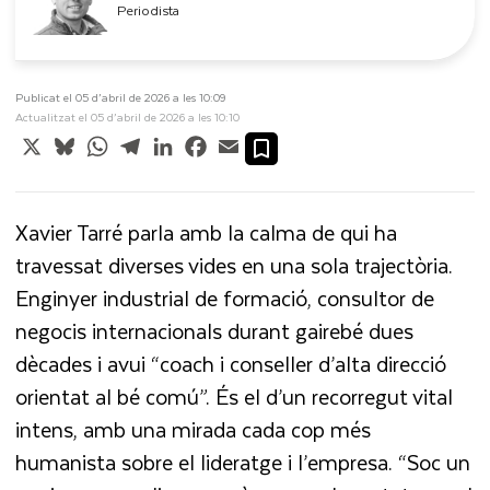
Periodista
Publicat el 05 d’abril de 2026 a les 10:09
Actualitzat el 05 d’abril de 2026 a les 10:10
X
Bluesky
WhatsApp
Telegram
LinkedIn
Facebook
Email
Xavier Tarré parla amb la calma de qui ha
travessat diverses vides en una sola trajectòria.
Enginyer industrial de formació, consultor de
negocis internacionals durant gairebé dues
dècades i avui “coach i conseller d’alta direcció
orientat al bé comú”. És el d’un recorregut vital
intens, amb una mirada cada cop més
humanista sobre el lideratge i l’empresa. “Soc un