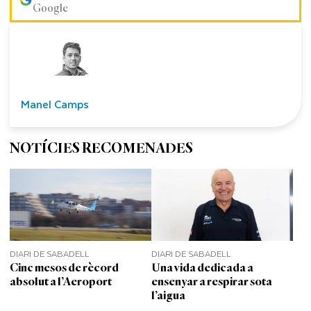
Google
Manel Camps
NOTÍCIES RECOMENADES
DIARI DE SABADELL
DIARI DE SABADELL
Cinc mesos de rècord
Una vida dedicada a
absolut a l’Aeroport
ensenyar a respirar sota
l’aigua