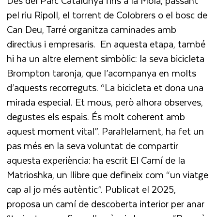
Des del Parc Catalunya fins a la Mola, passant
pel riu Ripoll, el torrent de Colobrers o el bosc de
Can Deu, Tarré organitza caminades amb
directius i empresaris. En aquesta etapa, també
hi ha un altre element simbòlic: la seva bicicleta
Brompton taronja, que l’acompanya en molts
d’aquests recorreguts. “La bicicleta et dona una
mirada especial. Et mous, però alhora observes,
degustes els espais. És molt coherent amb
aquest moment vital”. Paral·lelament, ha fet un
pas més en la seva voluntat de compartir
aquesta experiència: ha escrit El Camí de la
Matrioshka, un llibre que defineix com “un viatge
cap al jo més autèntic”. Publicat el 2025,
proposa un camí de descoberta interior per anar