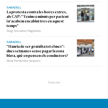
SABADELL
La protesta contra les hores extres,
als CAP: "Tenim 12 minuts per pacient
i n'acabem encabint tres en aquest
temps"
Sergi Gonzàlez Reginaldo
SABADELL
"Hauria de ser gratuïta tot el mes":
dues setmanes sense pagar la zona
blava, què en pensen els conductors?
Sílvia Fernández Sequero