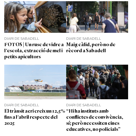
DIARI DE SABADELL
DIARI DE SABADELL
FOTOS | Un rusc de vidre a
Maig càlid, però no de
l'escola, extracció de mel i
rècord a Sabadell
petits apicultors
DIARI DE SABADELL
DIARI DE SABADELL
El trànsit aeri creix un 12,5%
“Hi ha instituts amb
fins a l'abril respecte del
conflictes de convivència,
2025
sí; però necessiten eines
educatives, no policials”