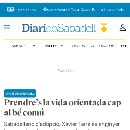
A Taula
-
Cases
-
Familia I Nens
-
Motor
El diari en PDF
Suplements
SABADELL
VALLÈS
DINERS
CULTURA I OCI
ESP
expand_more
expand_more
DIARI DE SABADELL
Prendre’s la vida orientada cap
al bé comú
Sabadellenc d’adopció, Xavier Tarré és enginyer