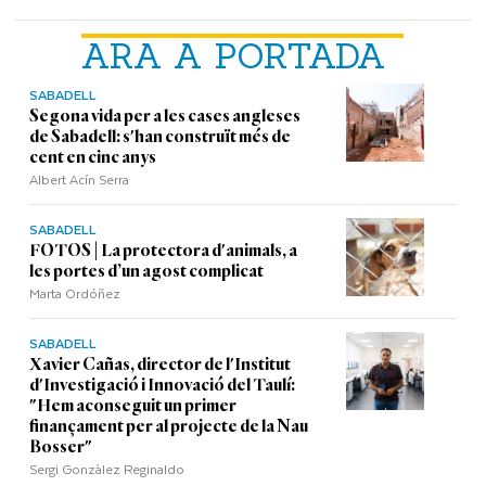
ARA A PORTADA
SABADELL
Segona vida per a les cases angleses
de Sabadell: s'han construït més de
cent en cinc anys
Albert Acín Serra
SABADELL
FOTOS | La protectora d'animals, a
les portes d’un agost complicat
Marta Ordóñez
SABADELL
Xavier Cañas, director de l'Institut
d'Investigació i Innovació del Taulí:
"Hem aconseguit un primer
finançament per al projecte de la Nau
Bosser"
Sergi Gonzàlez Reginaldo