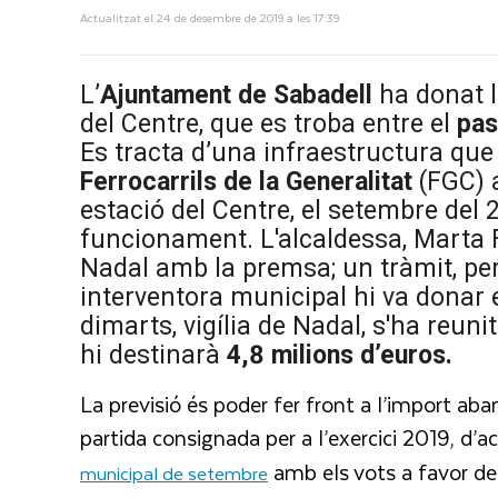
Actualitzat el 24 de desembre de 2019 a les 17:39
L’
Ajuntament de Sabadell
ha donat l
del Centre, que es troba entre el
pas
Es tracta d’una infraestructura que
Ferrocarrils de la Generalitat
(FGC) a
estació del Centre, el setembre del
funcionament. L'alcaldessa, Marta F
Nadal amb la premsa; un tràmit, per
interventora municipal hi va donar e
dimarts, vigília de Nadal, s'ha reuni
hi destinarà
4,8 milions d’euros.
La previsió és poder fer front a l’import aba
partida consignada per a l’exercici 2019, d’
amb els vots a favor d
municipal de setembre