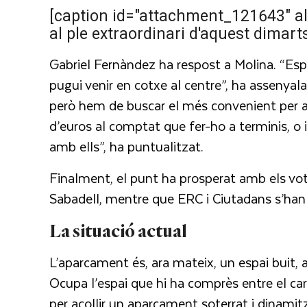
[caption id="attachment_121643" al
al ple extraordinari d'aquest dimar
Gabriel Fernàndez ha respost a Molina. “Esp
pugui venir en cotxe al centre”, ha assenyal
però hem de buscar el més convenient per a l
d’euros al comptat que fer-ho a terminis, o 
amb ells”, ha puntualitzat.
Finalment, el punt ha prosperat amb els vot
Sabadell, mentre que ERC i Ciutadans s’han a
La situació actual
L’aparcament és, ara mateix, un espai buit, a
Ocupa l’espai que hi ha comprès entre el carre
per acollir un aparcament soterrat i dinamitzar