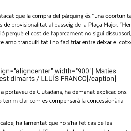
estacat que la compra del pàrquing és “una oportunit
s de provisionalitat al passeig de la Plaça Major. “H
ió perquè el cost de l’aparcament no sigui dissuasori
amb tranquil·litat i no faci triar entre deixar el cotx
ign="aligncenter" width="900"]
Maties
quest dimarts / LLUÍS FRANCO[/caption]
 a portaveu de Ciutadans, ha demanat explicacions
no tenim clar com es compensarà la concessionària
alcalde, ha lamentat que no s’ha fet cas de les