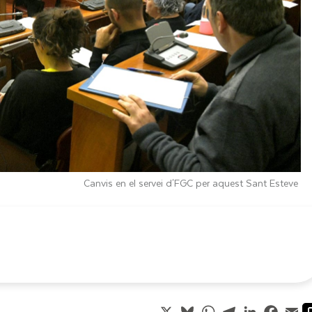
Canvis en el servei d'FGC per aquest Sant Esteve
X
Bluesky
WhatsApp
Telegram
LinkedIn
Faceb
Em