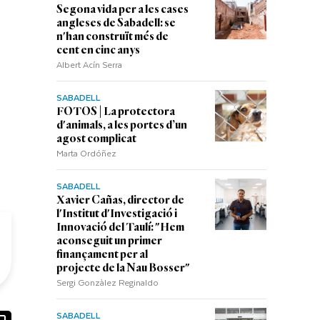
Segona vida per a les cases
angleses de Sabadell: se
n'han construït més de
cent en cinc anys
Albert Acín Serra
SABADELL
FOTOS | La protectora
d'animals, a les portes d’un
agost complicat
Marta Ordóñez
SABADELL
Xavier Cañas, director de
l'Institut d'Investigació i
Innovació del Taulí: "Hem
aconseguit un primer
finançament per al
projecte de la Nau Bosser"
Sergi Gonzàlez Reginaldo
SABADELL
ook
ail