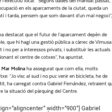
e l’executiu local. “Segons dades del mandat passat,
cupació en els aparcaments de la ciutat, queda un
tí i tarda, pensem que som davant d’un mal negoci”
 ha destacat que el futur de l’aparcament depèn de
ble, que hi hagi una gestió pública a càrrec de Vimusa
i no per a interessos privats, i substituir les actuals
onant el centre de cotxes”, ha apuntat.
a
Mar Molina
ha assegurat que com ella, molts
e: “Jo visc al sud i no puc venir en bicicleta, he de
tit, ha carregat contra Gabriel Fernández, retraient q
 la situació del pàrquing del Centre.
ign="aligncenter" width="900"]
Gabriel