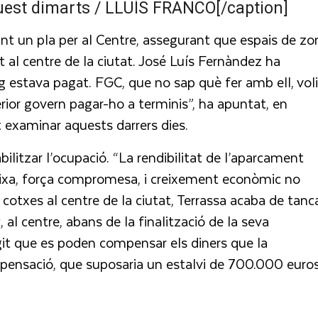
quest dimarts / LLUÍS FRANCO[/caption]
nt un pla per al Centre, assegurant que espais de zo
t al centre de la ciutat. José Luís Fernàndez ha
ng estava pagat. FGC, que no sap què fer amb ell, vol
nterior govern pagar-ho a terminis”, ha apuntat, en
 examinar aquests darrers dies.
ilitzar l’ocupació. “La rendibilitat de l’aparcament
baixa, força compromesa, i creixement econòmic no
 cotxes al centre de la ciutat, Terrassa acaba de tanc
 al centre, abans de la finalització de la seva
egit que es poden compensar els diners que la
mpensació, que suposaria un estalvi de 700.000 euro