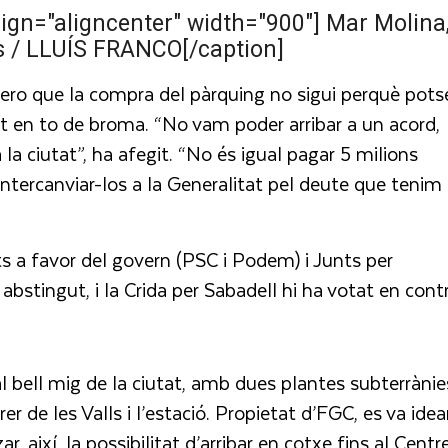
ign="aligncenter" width="900"]
Mar Molina
ts / LLUÍS FRANCO[/caption]
ero que la compra del pàrquing no sigui perquè pots
at en to de broma. “No vam poder arribar a un acord,
a ciutat”, ha afegit. “No és igual pagar 5 milions
intercanviar-los a la Generalitat pel deute que tenim
s a favor del govern (PSC i Podem) i Junts per
bstingut, i la Crida per Sabadell hi ha votat en contr
l bell mig de la ciutat, amb dues plantes subterrànie
r de les Valls i l’estació. Propietat d’FGC, es va idea
, així, la possibilitat d’arribar en cotxe fins al Centre