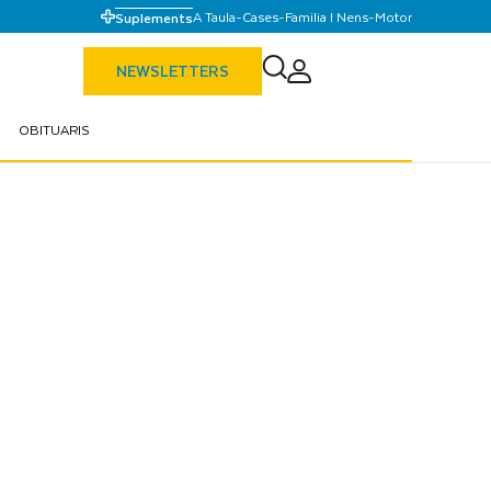
A Taula
-
Cases
-
Familia I Nens
-
Motor
Suplements
NEWSLETTERS
OBITUARIS