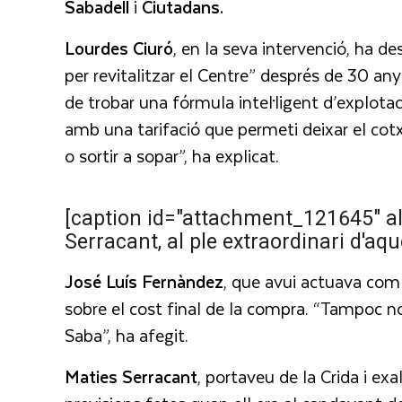
Sabadell
i
Ciutadans.
Lourdes Ciuró
, en la seva intervenció, ha d
per revitalitzar el Centre” després de 30 any
de trobar una fórmula intel·ligent d’explotac
amb una tarifació que permeti deixar el cotxe 
o sortir a sopar”, ha explicat.
[caption id="attachment_121645" al
Serracant, al ple extraordinari d'a
José Luís Fernàndez
, que avui actuava com
sobre el cost final de la compra. “Tampoc 
Saba”, ha afegit.
Maties Serracant
, portaveu de la Crida i ex