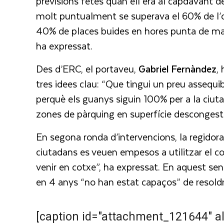
previsions fetes quan ell era al capdavant d
molt puntualment se superava el 60% de l’o
40% de places buides en hores punta de ma
ha expressat.
Des d’ERC, el portaveu,
Gabriel Fernàndez
,
tres idees clau: “Que tingui un preu assequi
perquè els guanys siguin 100% per a la ciutat 
zones de pàrquing en superfície descongesti
En segona ronda d’intervencions, la regidor
ciutadans es veuen empesos a utilitzar el cotx
venir en cotxe”, ha expressat. En aquest sen
en 4 anys “no han estat capaços” de resoldre
[caption id="attachment_121644" al