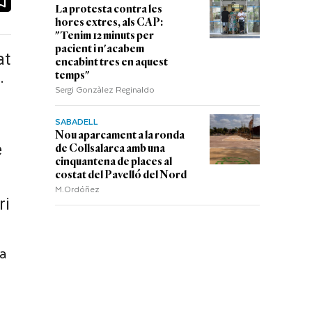
La protesta contra les
hores extres, als CAP:
"Tenim 12 minuts per
pacient i n'acabem
at
encabint tres en aquest
.
temps"
Sergi Gonzàlez Reginaldo
SABADELL
Nou aparcament a la ronda
e
de Collsalarca amb una
cinquantena de places al
costat del Pavelló del Nord
M.Ordóñez
ri
la