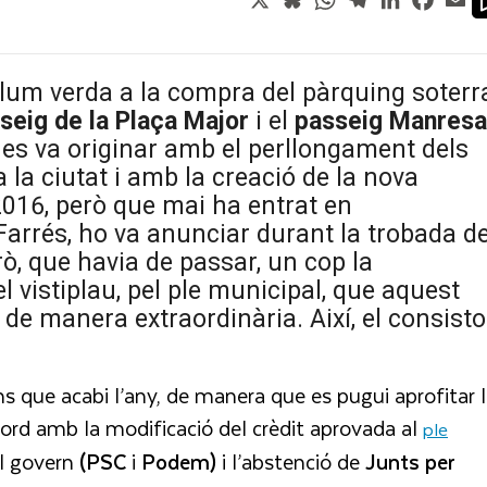
lum verda a la compra del pàrquing soterr
seig de la Plaça Major
i el
passeig Manresa
 es va originar amb el perllongament dels
 la ciutat i amb la creació de la nova
 2016, però que mai ha entrat en
arrés, ho va anunciar durant la trobada d
ò, que havia de passar, un cop la
l vistiplau, pel ple municipal, que aquest
t de manera extraordinària. Així, el consisto
ns que acabi l’any, de manera que es pugui aprofitar 
acord amb la modificació del crèdit aprovada al
ple
el govern
(PSC
i
Podem)
i l’abstenció de
Junts
per