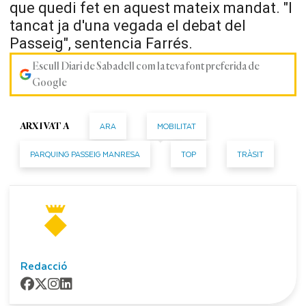
que quedi fet en aquest mateix mandat. "I
tancat ja d'una vegada el debat del
Passeig", sentencia Farrés.
Escull Diari de Sabadell com la teva font preferida de
Google
ARA
MOBILITAT
ARXIVAT A
PARQUING PASSEIG MANRESA
TOP
TRÀSIT
Redacció