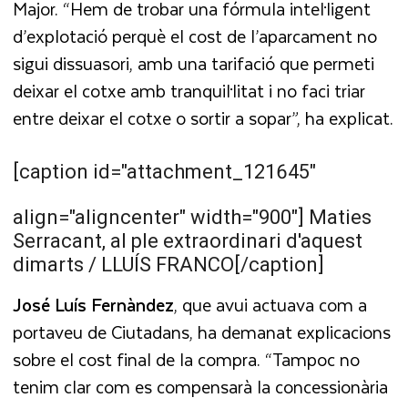
Major. “Hem de trobar una fórmula intel·ligent
d’explotació perquè el cost de l’aparcament no
sigui dissuasori, amb una tarifació que permeti
deixar el cotxe amb tranquil·litat i no faci triar
entre deixar el cotxe o sortir a sopar”, ha explicat.
[caption id="attachment_121645"
align="aligncenter" width="900"]
Maties
Serracant, al ple extraordinari d'aquest
dimarts / LLUÍS FRANCO[/caption]
José Luís Fernàndez
, que avui actuava com a
portaveu de Ciutadans, ha demanat explicacions
sobre el cost final de la compra. “Tampoc no
tenim clar com es compensarà la concessionària