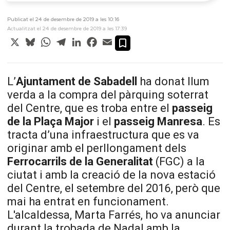
Publicat el 24 de desembre de 2019 a les 10:16
Actualitzat el 24 de desembre de 2019 a les 17:39
X
Bluesky
WhatsApp
Telegram
LinkedIn
Facebook
Email
L’
Ajuntament de Sabadell
ha donat llum
verda a la compra del pàrquing soterrat
del Centre, que es troba entre el
passeig
de la Plaça Major
i el
passeig Manresa
. Es
tracta d’una infraestructura que es va
originar amb el perllongament dels
Ferrocarrils de la Generalitat
(FGC) a la
ciutat i amb la creació de la nova estació
del Centre, el setembre del 2016, però que
mai ha entrat en funcionament.
L'alcaldessa, Marta Farrés, ho va anunciar
durant la trobada de Nadal amb la