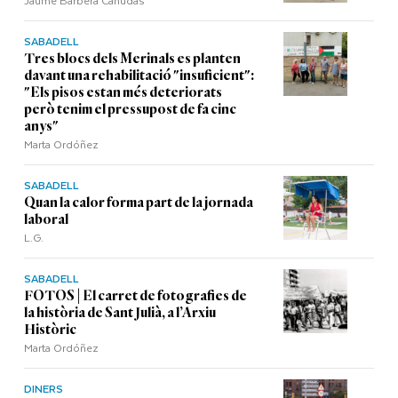
SABADELL
Tres blocs dels Merinals es planten
davant una rehabilitació "insuficient":
"Els pisos estan més deteriorats
però tenim el pressupost de fa cinc
anys"
Marta Ordóñez
SABADELL
Quan la calor forma part de la jornada
laboral
L.G.
SABADELL
FOTOS | El carret de fotografies de
la història de Sant Julià, a l’Arxiu
Històric
Marta Ordóñez
DINERS