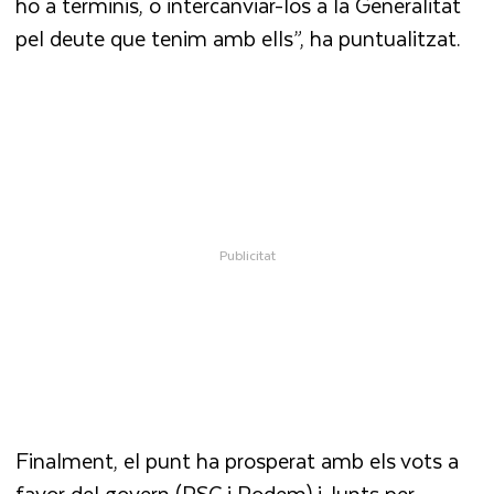
ho a terminis, o intercanviar-los a la Generalitat
pel deute que tenim amb ells”, ha puntualitzat.
Finalment, el punt ha prosperat amb els vots a
favor del govern (PSC i Podem) i Junts per