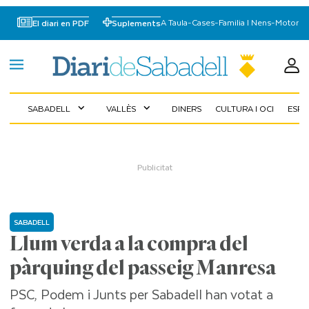
A Taula
-
Cases
-
Familia I Nens
-
Motor
El diari en PDF
Suplements
SABADELL
VALLÈS
DINERS
CULTURA I OCI
ESP
expand_more
expand_more
SABADELL
Llum verda a la compra del
pàrquing del passeig Manresa
PSC, Podem i Junts per Sabadell han votat a