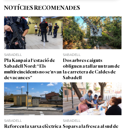
NOTÍCIES RECOMENADES
SABADELL
SABADELL
Pla Kanpai a l'estació de
Dos arbres caiguts
Sabadell Nord: “Els
obliguen a tallar un tram de
multireincidents no se'n van
la carretera de Caldes de
de vacances"
Sabadell
SABADELL
SABADELL
Reforcen la xarxa elèctrica
Sopars a la fresca al sud de