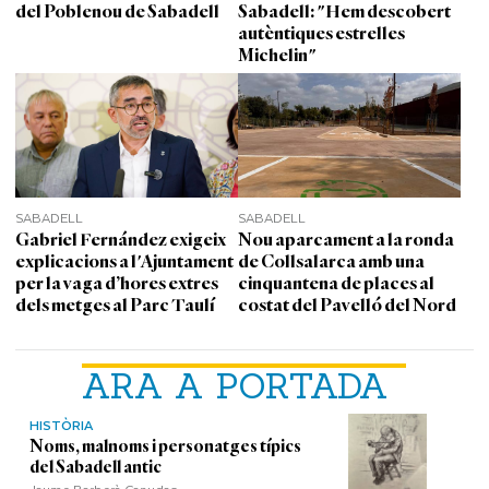
del Poblenou de Sabadell
Sabadell: "Hem descobert
autèntiques estrelles
Michelin"
SABADELL
SABADELL
Gabriel Fernández exigeix
Nou aparcament a la ronda
explicacions a l'Ajuntament
de Collsalarca amb una
per la vaga d’hores extres
cinquantena de places al
dels metges al Parc Taulí
costat del Pavelló del Nord
ARA A PORTADA
HISTÒRIA
Noms, malnoms i personatges típics
del Sabadell antic
Jaume Barberà Canudas