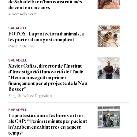
de Sabadell: se n'han construït més
de cent en cinc anys
Albert Acín Serra
SABADELL
FOTOS | La protectora d'animals, a
les portes d’un agost complicat
Marta Ordóñez
SABADELL
Xavier Cañas, director de l'Institut
d'Investigació i Innovació del Taulí:
"Hem aconseguit un primer
finançament per al projecte de la Nau
Bosser"
Sergi Gonzàlez Reginaldo
SABADELL
La protesta contra les hores extres,
als CAP: "Tenim 12 minuts per pacient
i n'acabem encabint tres en aquest
temps"