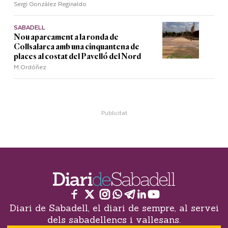
Sergi Gonzàlez Reginaldo
SABADELL
Nou aparcament a la ronda de
Collsalarca amb una cinquantena de
places al costat del Pavelló del Nord
M.Ordóñez
Diari de Sabadell, el diari de sempre, al servei
dels sabadellencs i vallesans.