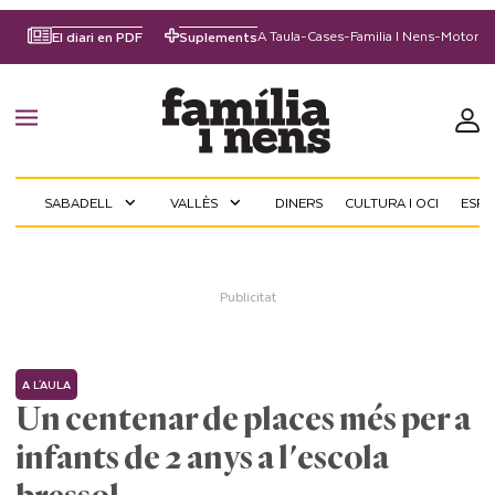
A Taula
-
Cases
-
Familia I Nens
-
Motor
El diari en PDF
Suplements
SABADELL
VALLÈS
DINERS
CULTURA I OCI
ESP
expand_more
expand_more
A L'AULA
Un centenar de places més per a
infants de 2 anys a l'escola