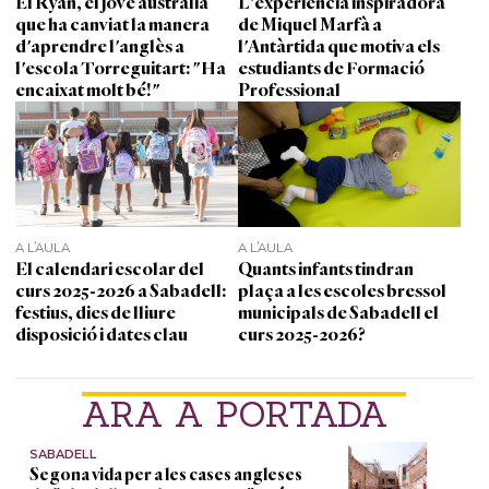
El Ryan, el jove australià
L'experiència inspiradora
que ha canviat la manera
de Miquel Marfà a
d'aprendre l'anglès a
l'Antàrtida que motiva els
l'escola Torreguitart: "Ha
estudiants de Formació
encaixat molt bé!"
Professional
A L'AULA
A L'AULA
El calendari escolar del
Quants infants tindran
curs 2025-2026 a Sabadell:
plaça a les escoles bressol
festius, dies de lliure
municipals de Sabadell el
disposició i dates clau
curs 2025-2026?
ARA A PORTADA
SABADELL
Segona vida per a les cases angleses