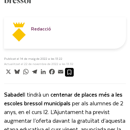
bressol
Redacció
Publicat el 14 de maig de 2022 a les 13:22
Actualitzat el 22 de novembre de 2022 a les 13:32
X
Bluesky
WhatsApp
Telegram
LinkedIn
Facebook
Email
Sabadel
l tindrà un
centenar de places més a les
escoles bressol municipals
per als alumnes de 2
anys, en el curs I2. L’Ajuntament ha previst
augmentar l’oferta davant la gratuïtat d’aquesta
etapa educativa el curs vinent, anunciada per la