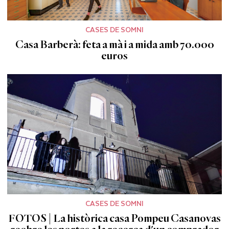
CASES DE SOMNI
Casa Barberà: feta a mà i a mida amb 70.000
euros
CASES DE SOMNI
FOTOS | La històrica casa Pompeu Casanovas