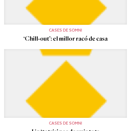
CASES DE SOMNI
‘Chill-out’: el millor racó de casa
CASES DE SOMNI