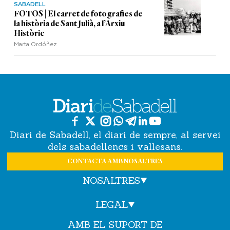
SABADELL
FOTOS | El carret de fotografies de
la història de Sant Julià, a l’Arxiu
Històric
Marta Ordóñez
Diari de Sabadell, el diari de sempre, al servei
dels sabadellencs i vallesans.
CONTACTA AMB NOSALTRES
NOSALTRES
LEGAL
AMB EL SUPORT DE