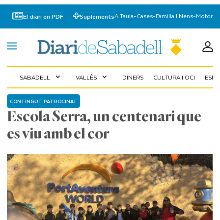
A Taula
-
Cases
-
Familia I Nens
-
Motor
El diari en PDF
Suplements
SABADELL
VALLÈS
DINERS
CULTURA I OCI
ESP
expand_more
expand_more
CONTINGUT PATROCINAT
Escola Serra, un centenari que
es viu amb el cor