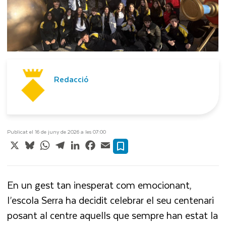
Redacció
Publicat el 16 de juny de 2026 a les 07:00
X
Bluesky
WhatsApp
Telegram
LinkedIn
Facebook
Email
En un gest tan inesperat com emocionant,
l’escola Serra ha decidit celebrar el seu centenari
posant al centre aquells que sempre han estat la