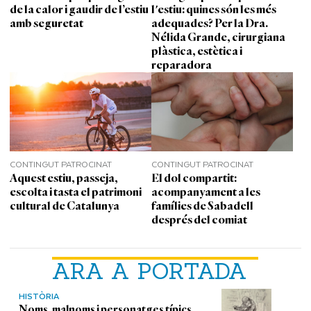
de la calor i gaudir de l’estiu
l'estiu: quines són les més
amb seguretat
adequades? Per la Dra.
Nélida Grande, cirurgiana
plàstica, estètica i
reparadora
CONTINGUT PATROCINAT
CONTINGUT PATROCINAT
Aquest estiu, passeja,
El dol compartit:
escolta i tasta el patrimoni
acompanyament a les
cultural de Catalunya
famílies de Sabadell
després del comiat
ARA A PORTADA
HISTÒRIA
Noms, malnoms i personatges típics