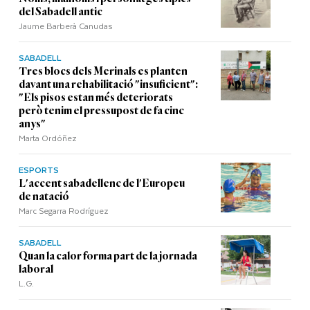
del Sabadell antic
Jaume Barberà Canudas
SABADELL
Tres blocs dels Merinals es planten
davant una rehabilitació "insuficient":
"Els pisos estan més deteriorats
però tenim el pressupost de fa cinc
anys"
Marta Ordóñez
ESPORTS
L'accent sabadellenc de l'Europeu
de natació
Marc Segarra Rodríguez
SABADELL
Quan la calor forma part de la jornada
laboral
L.G.