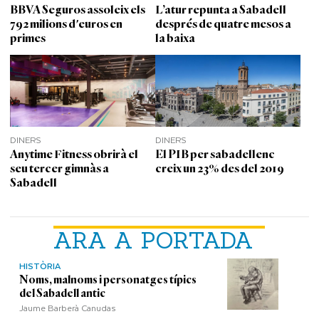
BBVA Seguros assoleix els
L’atur repunta a Sabadell
792 milions d'euros en
després de quatre mesos a
primes
la baixa
DINERS
DINERS
Anytime Fitness obrirà el
El PIB per sabadellenc
seu tercer gimnàs a
creix un 23% des del 2019
Sabadell
ARA A PORTADA
HISTÒRIA
Noms, malnoms i personatges típics
del Sabadell antic
Jaume Barberà Canudas