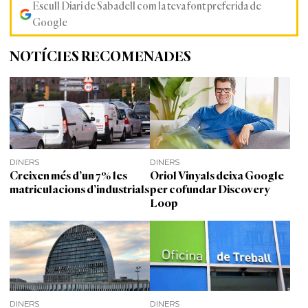
Escull Diari de Sabadell com la teva font preferida de
Google
NOTÍCIES RECOMENADES
DINERS
DINERS
Creixen més d’un 7% les
Oriol Vinyals deixa Google
matriculacions d’industrials
per cofundar Discovery
Loop
DINERS
DINERS