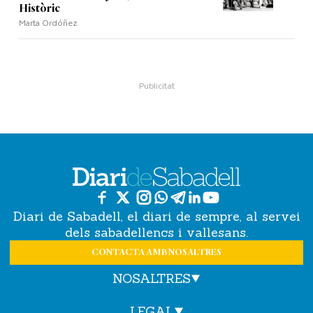
Històric
Marta Ordóñez
Diari de Sabadell, el diari de sempre, al servei
dels sabadellencs i vallesans.
CONTACTA AMB NOSALTRES
NOSALTRES
LEGAL