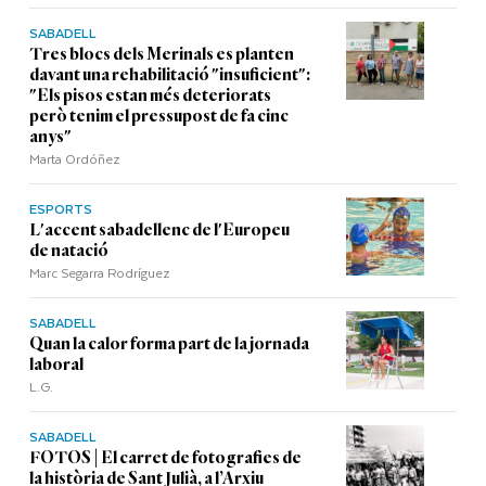
SABADELL
Tres blocs dels Merinals es planten
davant una rehabilitació "insuficient":
"Els pisos estan més deteriorats
però tenim el pressupost de fa cinc
anys"
Marta Ordóñez
ESPORTS
L'accent sabadellenc de l'Europeu
de natació
Marc Segarra Rodríguez
SABADELL
Quan la calor forma part de la jornada
laboral
L.G.
SABADELL
FOTOS | El carret de fotografies de
la història de Sant Julià, a l’Arxiu