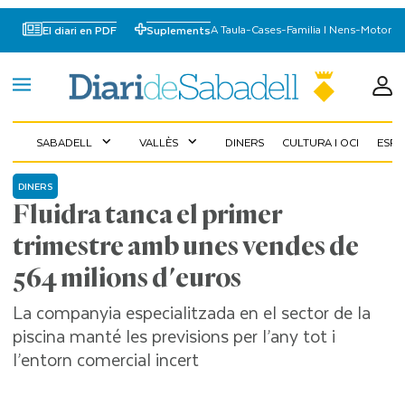
A Taula
-
Cases
-
Familia I Nens
-
Motor
El diari en PDF
Suplements
SABADELL
VALLÈS
DINERS
CULTURA I OCI
ESP
expand_more
expand_more
DINERS
Fluidra tanca el primer
trimestre amb unes vendes de
564 milions d'euros
La companyia especialitzada en el sector de la
piscina manté les previsions per l’any tot i
l’entorn comercial incert