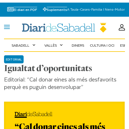
A Taula
-
Cases
-
Familia I Nens
-
Motor
El diari en PDF
Suplements
SABADELL
VALLÈS
DINERS
CULTURA I OCI
ESP
expand_more
expand_more
EDITORIAL
Igualtat d’oportunitats
Editorial: “Cal donar eines als més desfavorits
perquè es puguin desenvolupar”