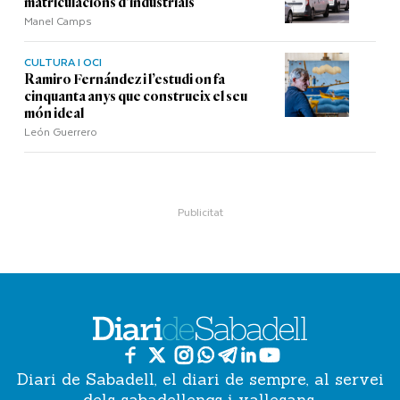
matriculacions d’industrials
Manel Camps
CULTURA I OCI
Ramiro Fernández i l’estudi on fa
cinquanta anys que construeix el seu
món ideal
León Guerrero
Diari de Sabadell, el diari de sempre, al servei
dels sabadellencs i vallesans.