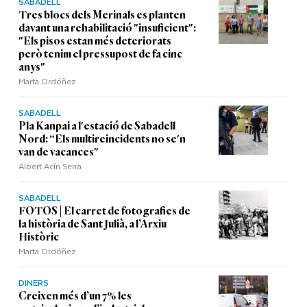
SABADELL
Tres blocs dels Merinals es planten
davant una rehabilitació "insuficient":
"Els pisos estan més deteriorats
però tenim el pressupost de fa cinc
anys"
Marta Ordóñez
SABADELL
Pla Kanpai a l'estació de Sabadell
Nord: “Els multireincidents no se'n
van de vacances"
Albert Acín Serra
SABADELL
FOTOS | El carret de fotografies de
la història de Sant Julià, a l’Arxiu
Històric
Marta Ordóñez
DINERS
Creixen més d’un 7% les