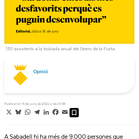
130 assistents a la trobada anual del Gremi de la Fusta
Opinió
Publicat el 15 de juny de 2022 a les 21:08
X
Bluesky
WhatsApp
Telegram
LinkedIn
Facebook
Email
A Sabadell hi ha més de 9.000 persones que