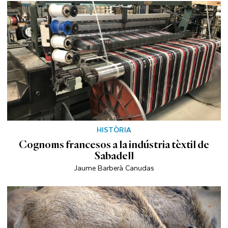
HISTÒRIA
Cognoms francesos a la indústria tèxtil de
Sabadell
Jaume Barberà Canudas