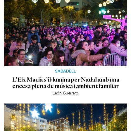
SABADELL
L’Eix Macià s’il·lumina per Nadal amb una
encesa plena de música i ambient familiar
León Guerrero