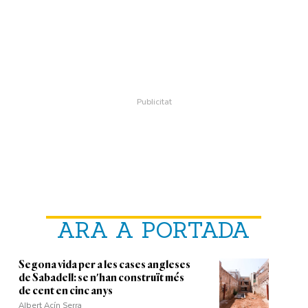
ARA A PORTADA
Segona vida per a les cases angleses
de Sabadell: se n'han construït més
de cent en cinc anys
Albert Acín Serra