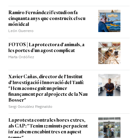
Ramiro Fernández i l’estudi on fa
cinquanta anys que construeix el seu
món ideal
León Guerrero
FOTOS | La protectora d'animals, a
les portes d’un agost complicat
Marta Ordóñez
Xavier Cañas, director de l'Institut
d'Investigació i Innovació del Taulí:
"Hem aconseguit un primer
finançament per al projecte de la Nau
Bosser"
Sergi Gonzàlez Reginaldo
La protesta contra les hores extres,
als CAP: "Tenim 12 minuts per pacient
i n'acabem encabint tres en aquest
temps"