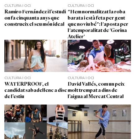
CULTURA I OCI
CULTURA I OCI
Ramiro Fernández i l’estudi
"Hem normalitzat la roba
on fa cinquanta anys que
barata i està feta per gent
construeix el seu món ideal
que no viu bé": l'aposta per
l'atemporalitat de 'Gorina
Atelier'
CULTURA I OCI
CULTURA I OCI
WATERPROOF, el
David Vallés, com un peix
candidat sabadellenc a disc
molt trempat a dins de
de l’estiu
l’aigua al Mercat Central