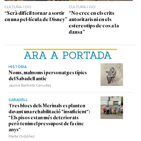
CULTURA I OCI
CULTURA I OCI
“Serà difícil tornar a sortir
"No crec en els crits
en una pel·lícula de Disney”
autoritaris ni en els
estereotips de cos a la
dansa”
ARA A PORTADA
HISTÒRIA
Noms, malnoms i personatges típics
del Sabadell antic
Jaume Barberà Canudas
SABADELL
Tres blocs dels Merinals es planten
davant una rehabilitació "insuficient":
"Els pisos estan més deteriorats
però tenim el pressupost de fa cinc
anys"
Marta Ordóñez