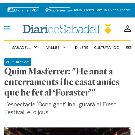
A Taula
-
Cases
-
Familia I Nens
-
Motor
El diari en PDF
Suplements
SABADELL
VALLÈS
DINERS
CULTURA I OCI
ESP
expand_more
expand_more
CULTURA I OCI
Quim Masferrer: "He anat a
enterraments i he casat amics
que he fet al ‘Foraster’"
L'espectacle 'Bona gent' inaugurarà el Fresc
Festival, el dijous