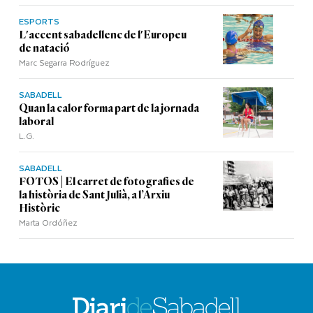
ESPORTS
L'accent sabadellenc de l'Europeu
de natació
Marc Segarra Rodríguez
SABADELL
Quan la calor forma part de la jornada
laboral
L.G.
SABADELL
FOTOS | El carret de fotografies de
la història de Sant Julià, a l’Arxiu
Històric
Marta Ordóñez