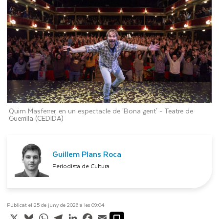
Quim Masferrer, en un espectacle de 'Bona gent' -
Teatre de
Guerrilla (CEDIDA)
Guillem Plans Roca
Periodista de Cultura
Publicat el 25 de juny de 2026 a les 09:04
X
Bluesky
WhatsApp
Telegram
LinkedIn
Facebook
Email