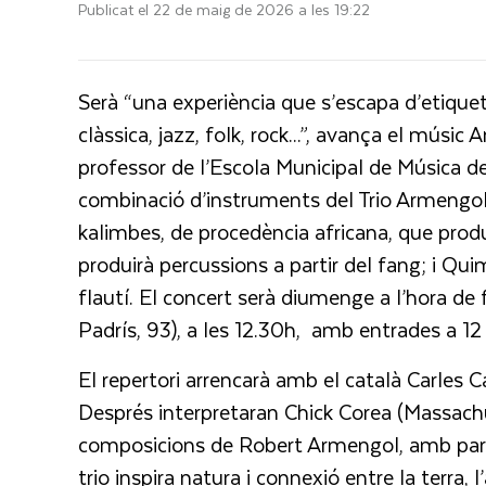
Publicat el 22 de maig de 2026 a les 19:22
Serà “una experiència que s’escapa d’etiquet
clàssica, jazz, folk, rock...”, avança el mús
professor de l’Escola Municipal de Música des 
combinació d’instruments del Trio Armengol n
kalimbes, de procedència africana, que produ
produirà percussions a partir del fang; i Quim
flautí. El concert serà diumenge a l’hora de f
Padrís, 93), a les 12.30h, amb entrades a 1
El repertori arrencarà amb el català Carles C
Després interpretaran Chick Corea (Massachu
composicions de Robert Armengol, amb parts 
trio inspira natura i connexió entre la terra, l