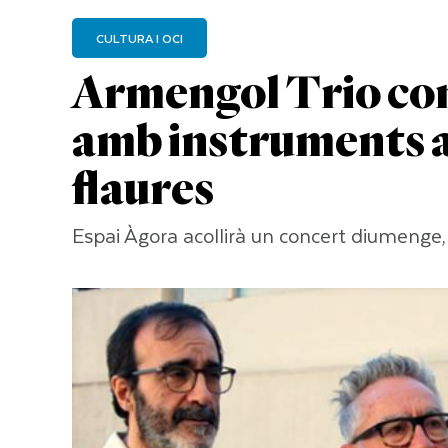
CULTURA I OCI
Armengol Trio con
amb instruments af
flaures
Espai Àgora acollirà un concert diumenge