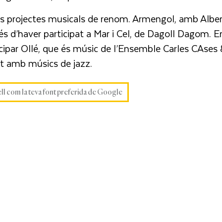
nts projectes musicals de renom. Armengol, amb Albe
més d’haver participat a Mar i Cel, de Dagoll Dagom. E
cipar Ollé, que és músic de l’Ensemble Carles CAses
nt amb músics de jazz.
ell com la teva font preferida de Google