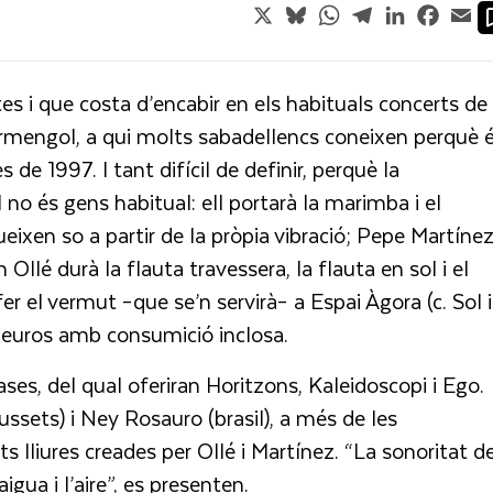
X
Bluesky
WhatsApp
Telegram
LinkedIn
Faceb
Em
es i que costa d’encabir en els habituals concerts de
ic Armengol, a qui molts sabadellencs coneixen perquè 
de 1997. I tant difícil de definir, perquè la
o és gens habitual: ell portarà la marimba i el
eixen so a partir de la pròpia vibració; Pepe Martíne
 Ollé durà la flauta travessera, la flauta en sol i el
er el vermut –que se’n servirà– a Espai Àgora (c. Sol i
2 euros amb consumició inclosa.
ases, del qual oferiran Horitzons, Kaleidoscopi i Ego.
ssets) i Ney Rosauro (brasil), a més de les
lliures creades per Ollé i Martínez. “La sonoritat de
’aigua i l’aire”, es presenten.