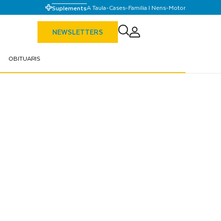
A Taula
-
Cases
-
Familia I Nens
-
Motor
Suplements
NEWSLETTERS
OBITUARIS