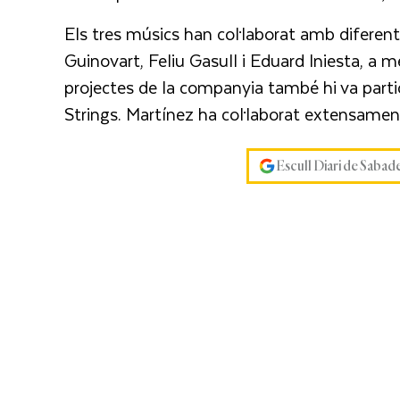
Els tres músics han col·laborat amb difere
Guinovart, Feliu Gasull i Eduard Iniesta, a 
projectes de la companyia també hi va parti
Strings. Martínez ha col·laborat extensame
Escull Diari de Sabad