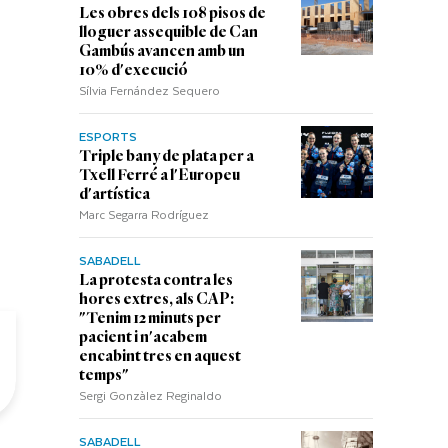
Les obres dels 108 pisos de
lloguer assequible de Can
Gambús avancen amb un
10% d'execució
Sílvia Fernández Sequero
ESPORTS
Triple bany de plata per a
Txell Ferré a l'Europeu
d'artística
Marc Segarra Rodríguez
SABADELL
La protesta contra les
hores extres, als CAP:
"Tenim 12 minuts per
pacient i n'acabem
encabint tres en aquest
temps"
Sergi Gonzàlez Reginaldo
SABADELL