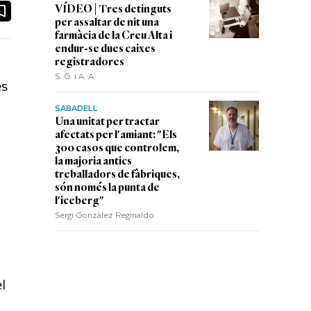
ook
ail
VÍDEO | Tres detinguts
per assaltar de nit una
farmàcia de la Creu Alta i
endur-se dues caixes
registradores
S. G. i A. A.
és
SABADELL
Una unitat per tractar
afectats per l'amiant: "Els
z
300 casos que controlem,
la majoria antics
treballadors de fàbriques,
són només la punta de
l'iceberg"
Sergi Gonzàlez Reginaldo
l