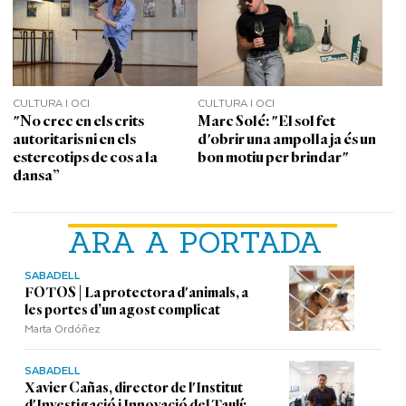
CULTURA I OCI
CULTURA I OCI
"No crec en els crits
Marc Solé: "El sol fet
autoritaris ni en els
d'obrir una ampolla ja és un
estereotips de cos a la
bon motiu per brindar"
dansa”
ARA A PORTADA
SABADELL
FOTOS | La protectora d'animals, a
les portes d’un agost complicat
Marta Ordóñez
SABADELL
Xavier Cañas, director de l'Institut
d'Investigació i Innovació del Taulí: