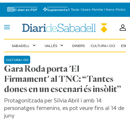
A Taula
-
Cases
-
Familia I Nens
-
Motor
El diari en PDF
Suplements
SABADELL
VALLÈS
DINERS
CULTURA I OCI
ESP
expand_more
expand_more
CULTURA I OCI
Gara Roda porta 'El
Firmament' al TNC: “Tantes
dones en un escenari és insòlit”
Protagonitzada per Sílvia Abril i amb 14
personatges femenins, es pot veure fins al 14 de
juny