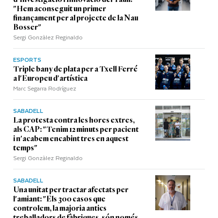
"Hem aconseguit un primer
finançament per al projecte de la Nau
Bosser"
Sergi Gonzàlez Reginaldo
ESPORTS
Triple bany de plata per a Txell Ferré
a l'Europeu d'artística
Marc Segarra Rodríguez
SABADELL
La protesta contra les hores extres,
als CAP: "Tenim 12 minuts per pacient
i n'acabem encabint tres en aquest
temps"
Sergi Gonzàlez Reginaldo
SABADELL
Una unitat per tractar afectats per
l'amiant: "Els 300 casos que
controlem, la majoria antics
treballadors de fàbriques, són només