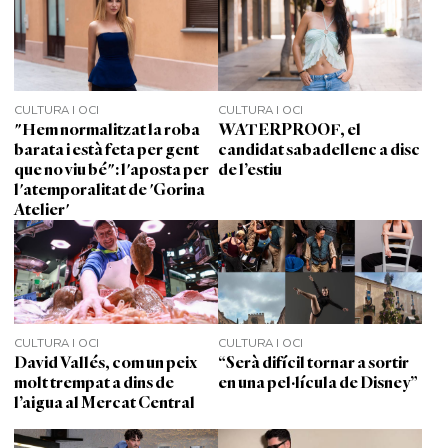
CULTURA I OCI
CULTURA I OCI
"Hem normalitzat la roba
WATERPROOF, el
barata i està feta per gent
candidat sabadellenc a disc
que no viu bé": l'aposta per
de l’estiu
l'atemporalitat de 'Gorina
Atelier'
CULTURA I OCI
CULTURA I OCI
David Vallés, com un peix
“Serà difícil tornar a sortir
molt trempat a dins de
en una pel·lícula de Disney”
l’aigua al Mercat Central