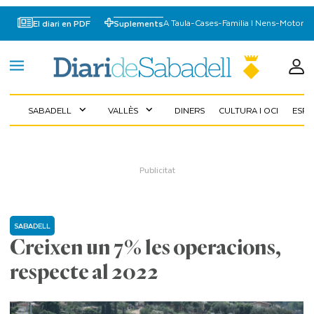
A Taula
-
Cases
-
Familia I Nens
-
Motor
El diari en PDF
Suplements
SABADELL
VALLÈS
DINERS
CULTURA I OCI
ESP
expand_more
expand_more
SABADELL
Creixen un 7% les operacions,
respecte al 2022