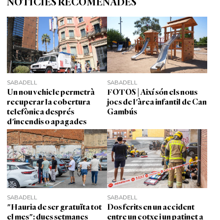
NOTÍCIES RECOMENADES
SABADELL
SABADELL
Un nou vehicle permetrà
FOTOS | Així són els nous
recuperar la cobertura
jocs de l'àrea infantil de Can
telefònica després
Gambús
d'incendis o apagades
SABADELL
SABADELL
"Hauria de ser gratuïta tot
Dos ferits en un accident
el mes": dues setmanes
entre un cotxe i un patinet a