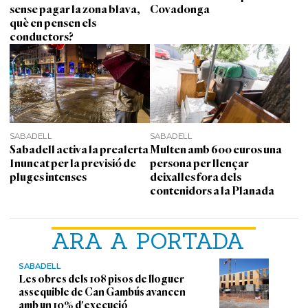
sense pagar la zona blava,
Covadonga
què en pensen els
conductors?
SABADELL
SABADELL
Sabadell activa la prealerta
Multen amb 600 euros una
Inuncat per la previsió de
persona per llençar
pluges intenses
deixalles fora dels
contenidors a la Planada
ARA A PORTADA
SABADELL
Les obres dels 108 pisos de lloguer
assequible de Can Gambús avancen
amb un 10% d'execució