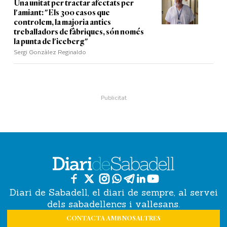
Una unitat per tractar afectats per
l'amiant: "Els 300 casos que
controlem, la majoria antics
treballadors de fàbriques, són només
la punta de l'iceberg"
Sergi Gonzàlez Reginaldo
Diari de Sabadell, el diari de sempre, al servei
dels sabadellencs i vallesans.
CONTACTA AMB NOSALTRES