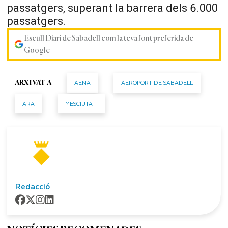
passatgers, superant la barrera dels 6.000
passatgers.
Escull Diari de Sabadell com la teva font preferida de
Google
AENA
AEROPORT DE SABADELL
ARXIVAT A
ARA
MESCIUTAT1
Redacció