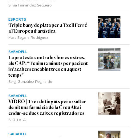
Sílvia Fernández Sequero
ESPORTS
Triple bany de plata per a Txell Ferré
a l'Europeu d'artística
Marc Segarra Rodríguez
SABADELL
La protesta contra les hores extres,
als CAP: "Tenim 12 minuts per pacient
i n'acabem encabint tres en aquest
temps"
Sergi Gonzàlez Reginaldo
SABADELL
VÍDEO | Tres detinguts per assaltar
de nit una farmàcia de la Creu Alta i
endur-se dues caixes registradores
S. G. i A. A.
SABADELL