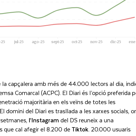
e la capçalera amb més de 44.000 lectors al dia, indi
emsa Comarcal (ACPC). El Diari és l’opció preferida p
netració majoritària en els veïns de totes les
l domini del Diari es trasllada a les xarxes socials, o
s setmanes,
l’Instagram
del DS reuneix a una
ls que cal afegir el 8.200 de
Tiktok
. 20.000 usuaris