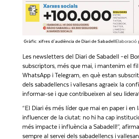
Gràfic: xifres d`audiència de Diari de Sabadell
Elaboració 
Les newsletters del Diari de Sabadell –el Bo
subscriptors, més que mai, i mantenim el fil
WhatsApp i Telegram, en què estan subscrits
dels sabadellencs i vallesans agraeix la conf
informar-se i que contribueixen al seu lidera
“El Diari és més líder que mai en paper i en l
influencer de la ciutat: no hi ha cap institu
més impacte i influència a Sabadell!”, afirma 
sempre al servei dels sabadellencs i vallesa