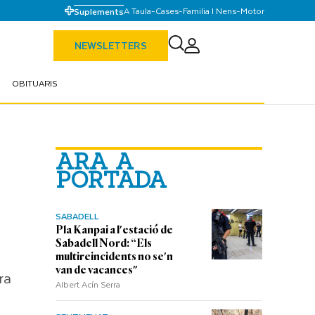
A Taula
-
Cases
-
Familia I Nens
-
Motor
Suplements
NEWSLETTERS
OBITUARIS
ARA A
PORTADA
SABADELL
Pla Kanpai a l'estació de
Sabadell Nord: “Els
multireincidents no se'n
van de vacances"
ra
Albert Acín Serra