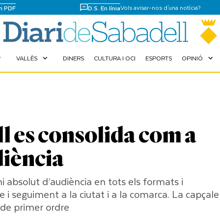
Vols avisar-nos d'una notícia?
en PDF
D.S. En línia
VALLÈS
DINERS
CULTURA I OCI
ESPORTS
OPINIÓ
more
expand_more
expand_more
ll es consolida com a
diència
i absolut d’audiència en tots els formats i
 i seguiment a la ciutat i a la comarca. La capçale
l de primer ordre