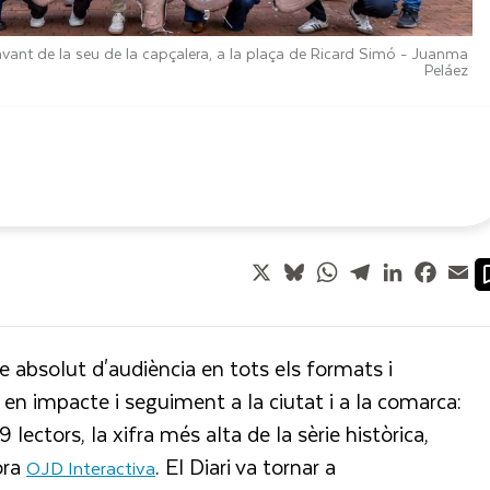
davant de la seu de la capçalera, a la plaça de Ricard Simó -
Juanma
Peláez
X
Bluesky
WhatsApp
Telegram
LinkedIn
Faceb
Em
ge absolut d'audiència en tots els formats i
 en impacte i seguiment a la ciutat i a la comarca:
lectors, la xifra més alta de la sèrie històrica,
ora
. El Diari va tornar a
OJD Interactiva