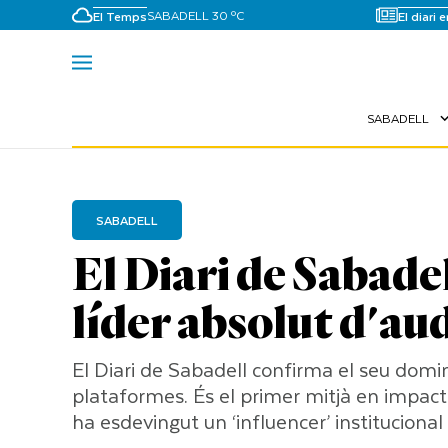
SABADELL 30 ºC
El Temps
El diari 
SABADELL
expand_
SABADELL
El Diari de Sabade
líder absolut d'au
El Diari de Sabadell confirma el seu domin
plataformes. És el primer mitjà en impacte
ha esdevingut un ‘influencer’ instituciona