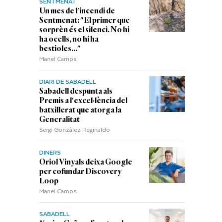
SENTMENAT
Un mes de l'incendi de
Sentmenat: "El primer que
sorprèn és el silenci. No hi
ha ocells, no hi ha
bestioles..."
Manel Camps
DIARI DE SABADELL
Sabadell despunta als
Premis a l'excel·lència del
batxillerat que atorga la
Generalitat
Sergi Gonzàlez Reginaldo
DINERS
Oriol Vinyals deixa Google
per cofundar Discovery
Loop
Manel Camps
SABADELL