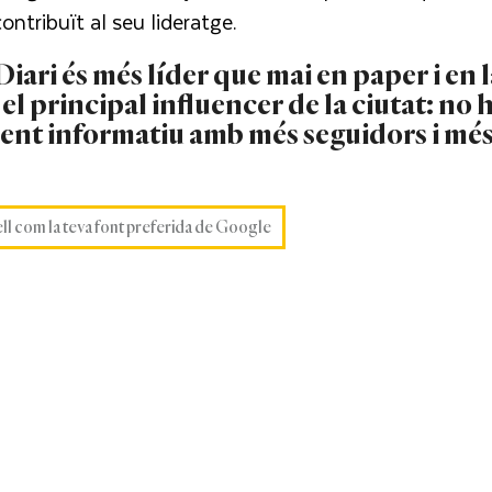
ontribuït al seu lideratge.
Diari és més líder que mai en paper i en 
el principal influencer de la ciutat: no h
erent informatiu amb més seguidors i mé
ell com la teva font preferida de Google