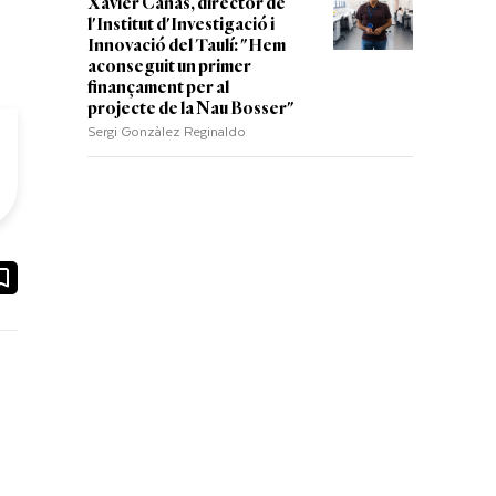
Xavier Cañas, director de
l'Institut d'Investigació i
Innovació del Taulí: "Hem
aconseguit un primer
finançament per al
projecte de la Nau Bosser"
Sergi Gonzàlez Reginaldo
ook
ail