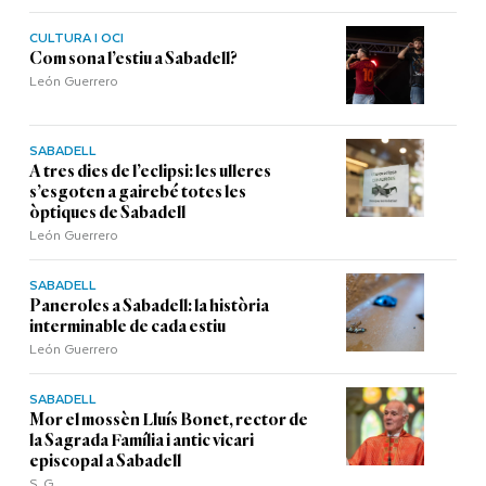
CULTURA I OCI
Com sona l’estiu a Sabadell?
León Guerrero
SABADELL
A tres dies de l’eclipsi: les ulleres
s’esgoten a gairebé totes les
òptiques de Sabadell
León Guerrero
SABADELL
Paneroles a Sabadell: la història
interminable de cada estiu
León Guerrero
SABADELL
Mor el mossèn Lluís Bonet, rector de
la Sagrada Família i antic vicari
episcopal a Sabadell
S. G.