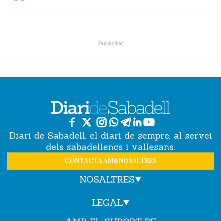
Diari de Sabadell, el diari de sempre, al servei
dels sabadellencs i vallesans.
CONTACTA AMB NOSALTRES
NOSALTRES
LEGAL