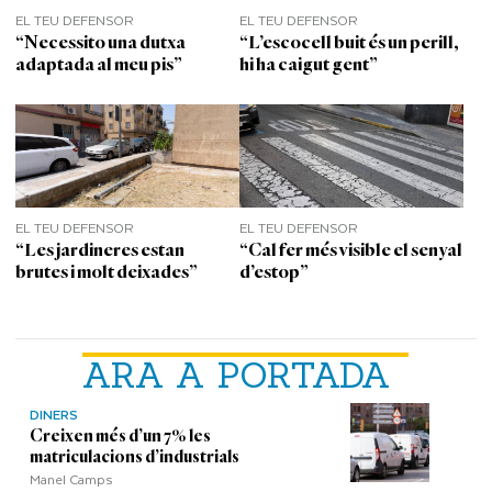
EL TEU DEFENSOR
EL TEU DEFENSOR
“Necessito una dutxa
“L’escocell buit és un perill,
adaptada al meu pis”
hi ha caigut gent”
EL TEU DEFENSOR
EL TEU DEFENSOR
“Les jardineres estan
“Cal fer més visible el senyal
brutes i molt deixades”
d’estop”
ARA A PORTADA
DINERS
Creixen més d’un 7% les
matriculacions d’industrials
Manel Camps