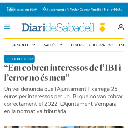
A Taula
-
Cases
-
Familia I Nens
-
Motor
El diari en PDF
Suplements
SABADELL
VALLÈS
DINERS
CULTURA I OCI
ESP
expand_more
expand_more
EL TEU DEFENSOR
“Em cobren interessos de l’IBI i
l’error no és meu”
Un veí denuncia que l’Ajuntament li carrega 25
euros per interessos per un IBI que no van cobrar
correctament el 2022. L’Ajuntament s’empara
en la normativa tributària