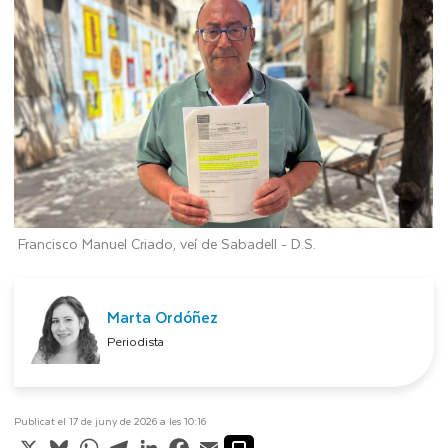
Francisco Manuel Criado, veí de Sabadell -
D.S.
Marta Ordóñez
Periodista
Publicat el 17 de juny de 2026 a les 10:16
X
Bluesky
WhatsApp
Telegram
LinkedIn
Facebook
Email