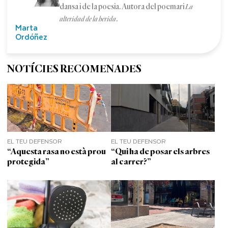
dansa i de la poesia. Autora del poemari
La
.
alteridad de la herida
Marta
Ordóñez
NOTÍCIES RECOMENADES
EL TEU DEFENSOR
EL TEU DEFENSOR
“Aquesta rasa no està prou
“Qui ha de posar els arbres
protegida”
al carrer?”