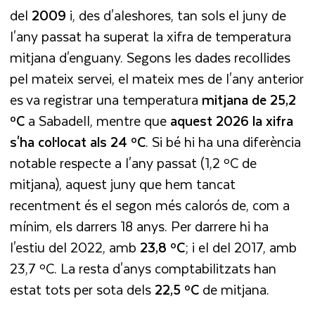
del
2009
i, des d'aleshores, tan sols el juny de
l'any passat ha superat la xifra de temperatura
mitjana d'enguany. Segons les dades recollides
pel mateix servei, el mateix mes de l'any anterior
es va registrar una temperatura
mitjana de 25,2
ºC
a Sabadell, mentre que
aquest 2026 la xifra
s'ha col·locat als 24 ºC
. Si bé hi ha una diferència
notable respecte a l'any passat (1,2 ºC de
mitjana), aquest juny que hem tancat
recentment és el segon més calorós de, com a
mínim, els darrers 18 anys. Per darrere hi ha
l'estiu del 2022, amb
23,8 ºC
; i el del 2017, amb
23,7 ºC. La resta d'anys comptabilitzats han
estat tots per sota dels
22,5 ºC
de mitjana.