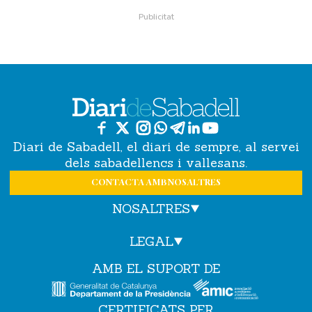
Diari de Sabadell, el diari de sempre, al servei
dels sabadellencs i vallesans.
CONTACTA AMB NOSALTRES
NOSALTRES
LEGAL
AMB EL SUPORT DE
CERTIFICATS PER