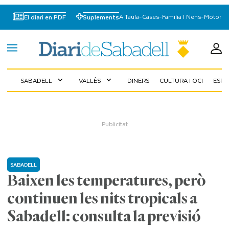
A Taula
-
Cases
-
Familia I Nens
-
Motor
El diari en PDF
Suplements
SABADELL
VALLÈS
DINERS
CULTURA I OCI
ESP
expand_more
expand_more
SABADELL
Baixen les temperatures, però
continuen les nits tropicals a
Sabadell: consulta la previsió