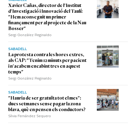
Xavier Cañas, director de l'Institut
d'Investigació i Innovació del Taulí:
"Hem aconseguit un primer
finançament per al projecte de la Nau
Bosser"
Sergi Gonzàlez Reginaldo
SABADELL
La protesta contra les hores extres,
als CAP: "Tenim 12 minuts per pacient
i n'acabem encabint tres en aquest
temps"
Sergi Gonzàlez Reginaldo
SABADELL
"Hauria de ser gratuïta tot el mes":
dues setmanes sense pagar la zona
blava, què en pensen els conductors?
Sílvia Fernández Sequero