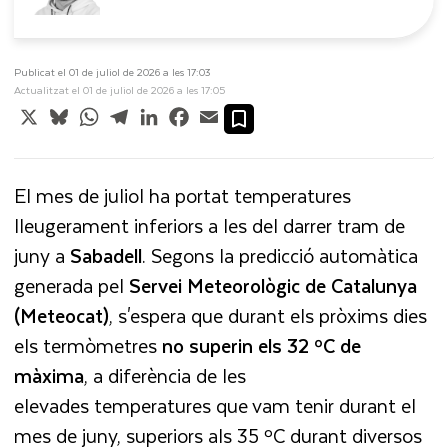
Publicat el 01 de juliol de 2026 a les 17:03
Actualitzat el 01 de juliol de 2026 a les 17:05
X
Bluesky
WhatsApp
Telegram
LinkedIn
Facebook
Email
El mes de juliol ha portat temperatures
lleugerament inferiors a les del darrer tram de
juny a
Sabadell
. Segons la predicció automàtica
generada pel
Servei Meteorològic de Catalunya
(Meteocat)
, s'espera que durant els pròxims dies
els termòmetres
no superin els 32 ºC de
màxima
, a diferència de les
elevades temperatures que vam tenir durant el
mes de juny, superiors als 35 ºC durant diversos