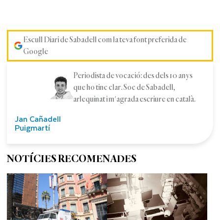
Escull Diari de Sabadell com la teva font preferida de
Google
Periodista de vocació: des dels 10 anys
que ho tinc clar. Soc de Sabadell,
arlequinat i m'agrada escriure en català.
Jan Cañadell
Puigmartí
NOTÍCIES RECOMENADES