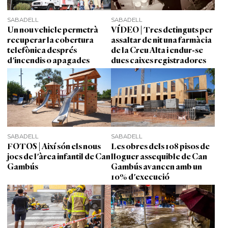
SABADELL
SABADELL
Un nou vehicle permetrà
VÍDEO | Tres detinguts per
recuperar la cobertura
assaltar de nit una farmàcia
telefònica després
de la Creu Alta i endur-se
d'incendis o apagades
dues caixes registradores
SABADELL
SABADELL
FOTOS | Així són els nous
Les obres dels 108 pisos de
jocs de l'àrea infantil de Can
lloguer assequible de Can
Gambús
Gambús avancen amb un
10% d'execució