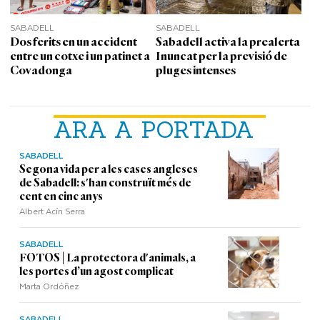
SABADELL
SABADELL
Dos ferits en un accident
Sabadell activa la prealerta
entre un cotxe i un patinet a
Inuncat per la previsió de
Covadonga
pluges intenses
ARA A PORTADA
SABADELL
Segona vida per a les cases angleses
de Sabadell: s'han construït més de
cent en cinc anys
Albert Acín Serra
SABADELL
FOTOS | La protectora d'animals, a
les portes d’un agost complicat
Marta Ordóñez
SABADELL