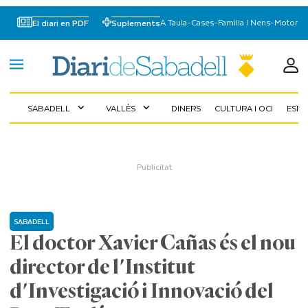
A Taula
-
Cases
-
Familia I Nens
-
Motor
El diari en PDF
Suplements
SABADELL
VALLÈS
DINERS
CULTURA I OCI
ESP
expand_more
expand_more
SABADELL
El doctor Xavier Cañas és el nou
director de l'Institut
d'Investigació i Innovació del