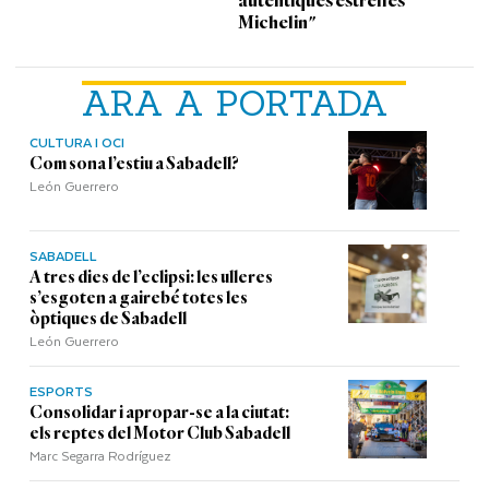
autèntiques estrelles
Michelin"
ARA A PORTADA
CULTURA I OCI
Com sona l’estiu a Sabadell?
León Guerrero
SABADELL
A tres dies de l’eclipsi: les ulleres
s’esgoten a gairebé totes les
òptiques de Sabadell
León Guerrero
ESPORTS
Consolidar i apropar-se a la ciutat:
els reptes del Motor Club Sabadell
Marc Segarra Rodríguez