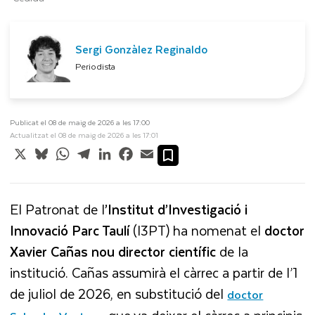
Sergi Gonzàlez Reginaldo
Periodista
Publicat el 08 de maig de 2026 a les 17:00
Actualitzat el 08 de maig de 2026 a les 17:01
X
Bluesky
WhatsApp
Telegram
LinkedIn
Facebook
Email
El Patronat de l
’Institut
d’Investigació i
Innovació Parc Taulí
(I3PT) ha nomenat el
doctor
Xavier Cañas
nou director científic
de la
institució. Cañas assumirà el càrrec a partir de l’1
de juliol de 2026, en substitució del
doctor