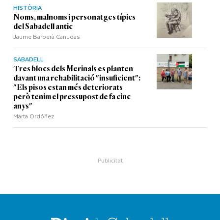
HISTÒRIA
Noms, malnoms i personatges típics
del Sabadell antic
Jaume Barberà Canudas
SABADELL
Tres blocs dels Merinals es planten
davant una rehabilitació "insuficient":
"Els pisos estan més deteriorats
però tenim el pressupost de fa cinc
anys"
Marta Ordóñez