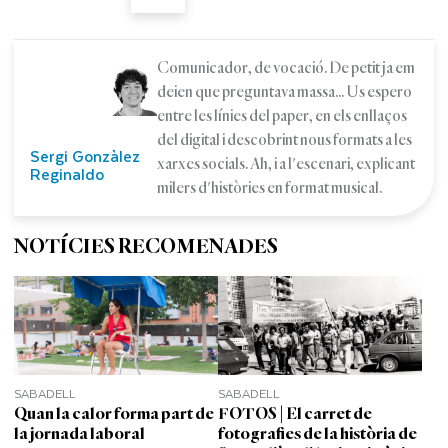
Comunicador, de vocació. De petit ja em
deien que preguntava massa... Us espero
entre les línies del paper, en els enllaços
del digital i descobrint nous formats a les
Sergi Gonzàlez
xarxes socials. Ah, i a l'escenari, explicant
Reginaldo
milers d'històries en format musical.
NOTÍCIES RECOMENADES
SABADELL
SABADELL
Quan la calor forma part de
FOTOS | El carret de
la jornada laboral
fotografies de la història de