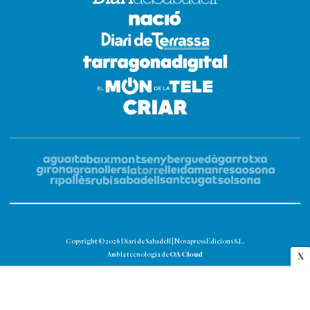
Copyright © 2026 Diari de Sabadell | Novapress Edicions S.L.
OA Cloud
Amb la tecnologia de
X