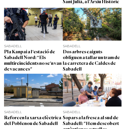
Sant Julià, a l’Arxiu Històric
SABADELL
SABADELL
Pla Kanpai a l'estació de
Dos arbres caiguts
Sabadell Nord: “Els
obliguen a tallar un tram de
multireincidents no se'n van
la carretera de Caldes de
de vacances"
Sabadell
SABADELL
SABADELL
Reforcen la xarxa elèctrica
Sopars a la fresca al sud de
del Poblenou de Sabadell
Sabadell: "Hem descobert