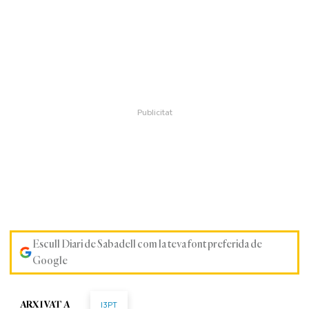
Escull Diari de Sabadell com la teva font preferida de
Google
I3PT
ARXIVAT A