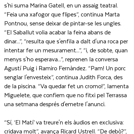
s'hi suma Marina Gatell, en un assaig teatral.
“Feia una xafogor que flipes”, continua Marta
Pontnou, sense deixar de pintar-se les ungles.
“El Saballut volia acabar la feina abans de
dinar...”, “resulta que s'enfila a dalt d'una roca per
intentar fer un mesurament...”, “i, de sobte, quan
menys s'ho esperava...”, reprenen la conversa
Agustí Puig i Ramiro Fernàndez. “Pam! Un porc
senglar l'envesteix”, continua Judith Forca, des
de la piscina. “Va quedar fet un cromo!”, lamenta
Miguelete, que confiem que no fitxi pel Terrassa
una setmana després d'emetre l'anunci.
“Sí, ‘El Matí’ va treure'n els àudios en exclusiva:
cridava molt”, avança Ricard Ustrell. “De debò?”,