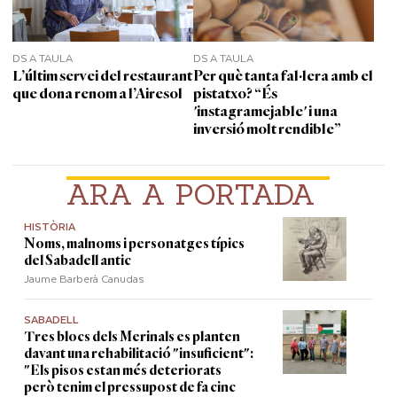
DS A TAULA
DS A TAULA
L’últim servei del restaurant
Per què tanta fal·lera amb el
que dona renom a l’Airesol
pistatxo? “És
'instagramejable' i una
inversió molt rendible”
ARA A PORTADA
HISTÒRIA
Noms, malnoms i personatges típics
del Sabadell antic
Jaume Barberà Canudas
SABADELL
Tres blocs dels Merinals es planten
davant una rehabilitació "insuficient":
"Els pisos estan més deteriorats
però tenim el pressupost de fa cinc