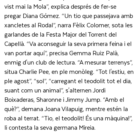
vist mai la Mola”, explica després de fer-se
pregar Diana Gómez. “Un tio que passejava amb
xancletes al Rodal”, narra Fèlix Colomer, sota les
garlandes de la Festa Major del Torrent del
Capellà. “Va aconseguir la seva primera feina i el
van portar aquí”, precisa Gemma Ruiz Palà,
enmig d'un club de lectura. “A mesurar terrenys”,
situa Charlie Pee, en ple monòleg. “Tot l'estiu, en
ple agost”, “sol”, “carregant el teodolit tot el dia,
suant com un animal”, s'alternen Jordi
Boixaderas, Sharonne i Jimmy Jump. “Amb el
què?”, demana Joana Vilapuig, mentre estén la
roba al terrat. “Tio, el teodolit! És una màquina!”,
li contesta la seva germana Mireia.