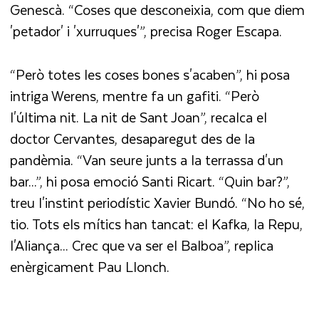
Genescà. “Coses que desconeixia, com que diem
'petador' i 'xurruques'”, precisa Roger Escapa.
“Però totes les coses bones s'acaben”, hi posa
intriga Werens, mentre fa un gafiti. “Però
l'última nit. La nit de Sant Joan”, recalca el
doctor Cervantes, desaparegut des de la
pandèmia. “Van seure junts a la terrassa d'un
bar...”, hi posa emoció Santi Ricart. “Quin bar?”,
treu l'instint periodístic Xavier Bundó. “No ho sé,
tio. Tots els mítics han tancat: el Kafka, la Repu,
l'Aliança... Crec que va ser el Balboa”, replica
enèrgicament Pau Llonch.