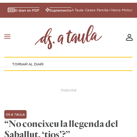
A Taula
-
Cases
-
Familia I Nens
-
Motor
El diari en PDF
Suplements
TORNAR AL DIARI
DS A TAULA
“No coneixeu la llegenda del
Saballut, ‘tios’?”