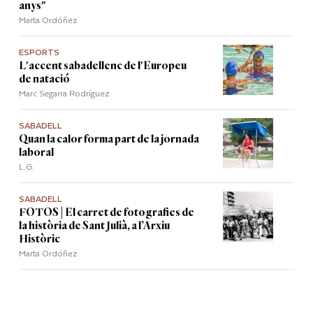
anys"
Marta Ordóñez
ESPORTS
L'accent sabadellenc de l'Europeu
de natació
Marc Segarra Rodríguez
SABADELL
Quan la calor forma part de la jornada
laboral
L.G.
SABADELL
FOTOS | El carret de fotografies de
la història de Sant Julià, a l’Arxiu
Històric
Marta Ordóñez