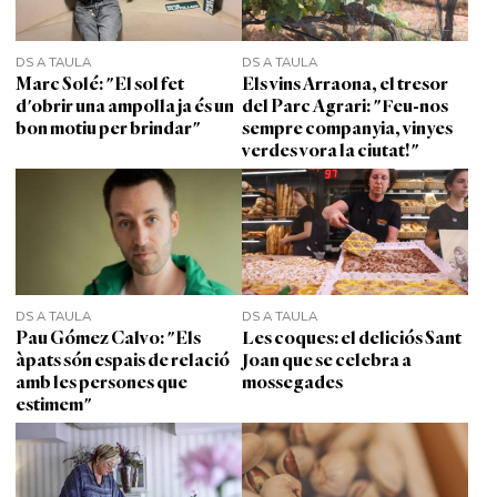
DS A TAULA
DS A TAULA
Marc Solé: "El sol fet
Els vins Arraona, el tresor
d'obrir una ampolla ja és un
del Parc Agrari: "Feu-nos
bon motiu per brindar"
sempre companyia, vinyes
verdes vora la ciutat!"
DS A TAULA
DS A TAULA
Pau Gómez Calvo: "Els
Les coques: el deliciós Sant
àpats són espais de relació
Joan que se celebra a
amb les persones que
mossegades
estimem"