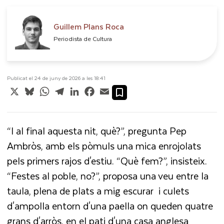
Guillem Plans Roca
Periodista de Cultura
Publicat el 24 de juny de 2026 a les 18:41
X
Bluesky
WhatsApp
Telegram
LinkedIn
Facebook
Email
“I al final aquesta nit, què?”, pregunta Pep
Ambròs, amb els pòmuls una mica enrojolats
pels primers rajos d'estiu. “Què fem?”, insisteix.
“Festes al poble, no?”, proposa una veu entre la
taula, plena de plats a mig escurar i culets
d'ampolla entorn d'una paella on queden quatre
grans d'arròs, en el pati d'una casa anglesa