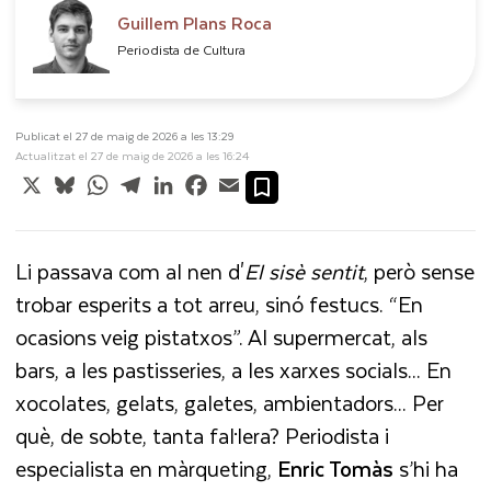
Guillem Plans Roca
Periodista de Cultura
Publicat el 27 de maig de 2026 a les 13:29
Actualitzat el 27 de maig de 2026 a les 16:24
X
Bluesky
WhatsApp
Telegram
LinkedIn
Facebook
Email
Li passava com al nen d'
El
sisè sentit
, però sense
trobar esperits a tot arreu, sinó festucs. “En
ocasions veig pistatxos”. Al supermercat, als
bars, a les pastisseries, a les xarxes socials... En
xocolates, gelats, galetes, ambientadors... Per
què, de sobte, tanta fal·lera? Periodista i
especialista en màrqueting,
Enric Tomàs
s’hi ha