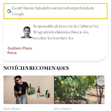
Escull Diari de Sabadell com la teva font preferida de
Google
Responsable de la secció de Cultura i Oci.
M'agraden les històries. Buscar-les,
escoltar-les i escriure-les.
Guillem Plans
Roca
NOTÍCIES RECOMENADES
DS A TAULA
DS A TAULA