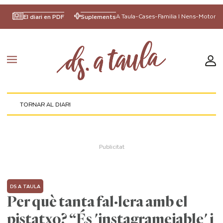
A Taula
-
Cases
-
Familia I Nens
-
Motor
El diari en PDF
Suplements
TORNAR AL DIARI
DS A TAULA
Per què tanta fal·lera amb el
pistatxo? “És 'instagramejable' i