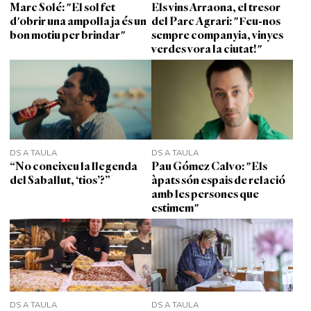
Marc Solé: "El sol fet
Els vins Arraona, el tresor
d'obrir una ampolla ja és un
del Parc Agrari: "Feu-nos
bon motiu per brindar"
sempre companyia, vinyes
verdes vora la ciutat!"
DS A TAULA
DS A TAULA
“No coneixeu la llegenda
Pau Gómez Calvo: "Els
del Saballut, ‘tios’?”
àpats són espais de relació
amb les persones que
estimem"
DS A TAULA
DS A TAULA