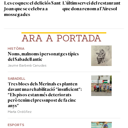
Les coques: el deliciós Sant
L’últim servei del restaurant
Joan que se celebra a
que dona renom a l’Airesol
mossegades
ARA A PORTADA
HISTÒRIA
Noms, malnoms i personatges típics
del Sabadell antic
Jaume Barberà Canudas
SABADELL
Tres blocs dels Merinals es planten
davant una rehabilitació "insuficient":
"Els pisos estan més deteriorats
però tenim el pressupost de fa cinc
anys"
Marta Ordóñez
ESPORTS