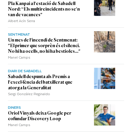
Pla Kanpai a l'estació de Sabadell
Nord: “Els multireincidents no se'n
van de vacances"
Albert Acín Serra
SENTMENAT
Un mes de l'incendi de Sentmenat:
"El primer que sorprèn és el silenci.
No hi ha ocells, no hi ha bestioles..."
Manel Camps
DIARI DE SABADELL
Sabadell despunta als Premis a
l'excel·lència del batxillerat que
atorga la Generalitat
Sergi Gonzàlez Reginaldo
DINERS
Oriol Vinyals deixa Google per
cofundar Discovery Loop
Manel Camps