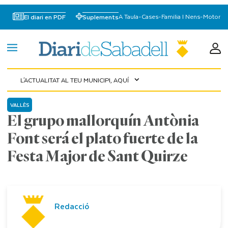
A Taula
-
Cases
-
Familia I Nens
-
Motor
El diari en PDF
Suplements
L'ACTUALITAT AL TEU MUNICIPI, AQUÍ
expand_more
VALLÈS
El grupo mallorquín Antònia
Font será el plato fuerte de la
Festa Major de Sant Quirze
Redacció