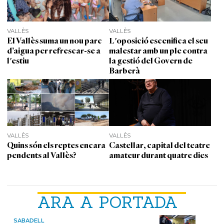
VALLÈS
VALLÈS
El Vallès suma un nou parc
L'oposició escenifica el seu
d’aigua per refrescar-se a
malestar amb un ple contra
l'estiu
la gestió del Govern de
Barberà
VALLÈS
VALLÈS
Quins són els reptes encara
Castellar, capital del teatre
pendents al Vallès?
amateur durant quatre dies
ARA A PORTADA
SABADELL