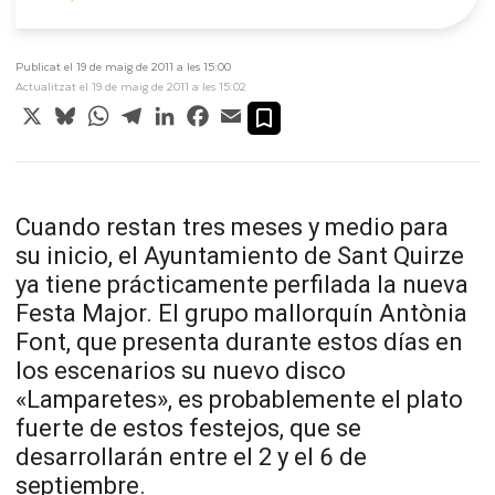
Publicat el 19 de maig de 2011 a les 15:00
Actualitzat el 19 de maig de 2011 a les 15:02
X
Bluesky
WhatsApp
Telegram
LinkedIn
Facebook
Email
Cuando restan tres meses y medio para
su inicio, el Ayuntamiento de Sant Quirze
ya tiene prácticamente perfilada la nueva
Festa Major. El grupo mallorquín Antònia
Font, que presenta durante estos días en
los escenarios su nuevo disco
«Lamparetes», es probablemente el plato
fuerte de estos festejos, que se
desarrollarán entre el 2 y el 6 de
septiembre.