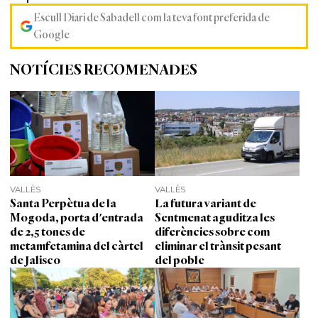
Escull Diari de Sabadell com la teva font preferida de
Google
NOTÍCIES RECOMENADES
VALLÈS
VALLÈS
Santa Perpètua de la
La futura variant de
Mogoda, porta d'entrada
Sentmenat aguditza les
de 2,5 tones de
diferències sobre com
metamfetamina del càrtel
eliminar el trànsit pesant
de Jalisco
del poble