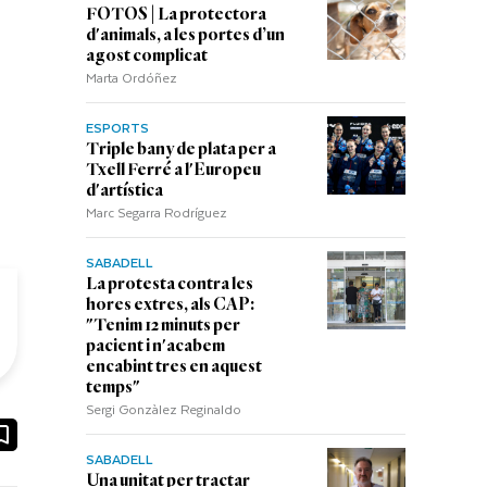
FOTOS | La protectora
d'animals, a les portes d’un
agost complicat
Marta Ordóñez
ESPORTS
Triple bany de plata per a
Txell Ferré a l'Europeu
d'artística
Marc Segarra Rodríguez
SABADELL
La protesta contra les
hores extres, als CAP:
"Tenim 12 minuts per
pacient i n'acabem
encabint tres en aquest
temps"
Sergi Gonzàlez Reginaldo
ook
ail
SABADELL
Una unitat per tractar