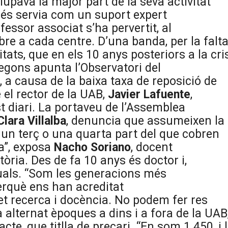
upava la major part de la seva activitat
és servia com un suport expert
ofessor associat s’ha pervertit, al
re a cada centre. D’una banda, per la falt
tats, que en els 10 anys posteriors a la cri
egons apunta l’Observatori del
, a causa de la baixa taxa de reposició de
 el rector de la UAB,
Javier Lafuente
,
 diari. La portaveu de l’Assemblea
Clara Villalba
, denuncia que assumeixen la
 un terç o una quarta part del que cobren
ca”, exposa
Nacho Soriano
, docent
òria. Des de fa 10 anys és doctor i,
als. “Som les generacions més
erquè ens han acreditat
t recerca i docència. No podem fer res
 alternat èpoques a dins i a fora de la UAB
cte, que titlla de precari. “En som 1.450, i 