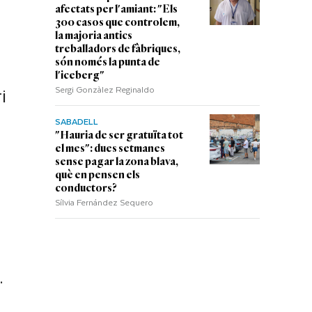
afectats per l'amiant: "Els
300 casos que controlem,
la majoria antics
treballadors de fàbriques,
són només la punta de
l'iceberg"
Sergi Gonzàlez Reginaldo
i
SABADELL
"Hauria de ser gratuïta tot
el mes": dues setmanes
sense pagar la zona blava,
què en pensen els
conductors?
Sílvia Fernández Sequero
.