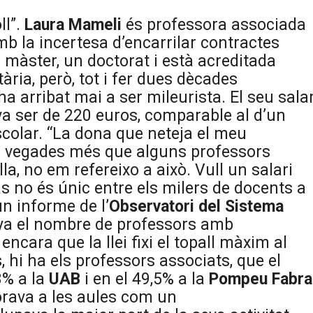
ll”.
Laura Mameli
és professora associada
amb la incertesa d’encarrilar contractes
n màster, un doctorat i està acreditada
ria, però, tot i fer dues dècades
 arribat mai a ser mileurista. El seu salar
 va ser de 220 euros, comparable al d’un
colar. “La dona que neteja el meu
c vegades més que alguns professors
la, no em refereixo a això. Vull un salari
as no és únic entre els milers de docents a
n informe de l’
Observatori del Sistema
unya el nombre de professors amb
ncara que la llei fixi el topall màxim al
 hi ha els professors associats, que el
3% a la
UAB
i en el 49,5% a la
Pompeu Fabra
porava a les aules com un