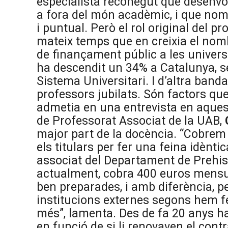
especialista reconegut que desenvol
a fora del món acadèmic, i que nom
i puntual. Però el rol original del pr
mateix temps que en creixia el nomb
de finançament públic a les universi
ha descendit un 34% a Catalunya, s
Sistema Universitari. I d’altra banda
professors jubilats. Són factors que
admetia en una entrevista en aquest
de Professorat Associat de la UAB,
major part de la docència. “Cobrem
els titulars per fer una feina idènti
associat del Departament de Prehist
actualment, cobra 400 euros mensu
ben preparades, i amb diferència, p
institucions externes segons hem fe
més”, lamenta. Des de fa 20 anys ha
en funció de si li renovaven el contra