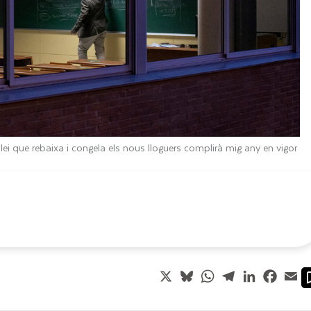
llei que rebaixa i congela els nous lloguers complirà mig any en vigor
X
Bluesky
WhatsApp
Telegram
LinkedIn
Faceb
Em