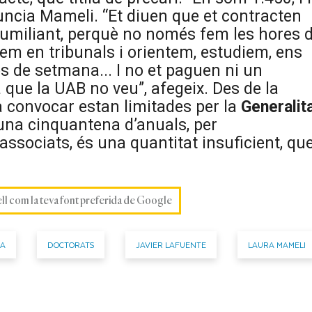
uncia Mameli. “Et diuen que et contracten
 humiliant, perquè no només fem les hores 
em en tribunals i orientem, estudiem, ens
s de setmana... I no et paguen ni un
 que la UAB no veu”, afegeix. Des de la
a convocar estan limitades per la
Generalit
 una cinquantena d’anuals, per
 associats, és una quantitat insuficient, qu
ell com la teva font preferida de Google
BA
DOCTORATS
JAVIER LAFUENTE
LAURA MAMELI