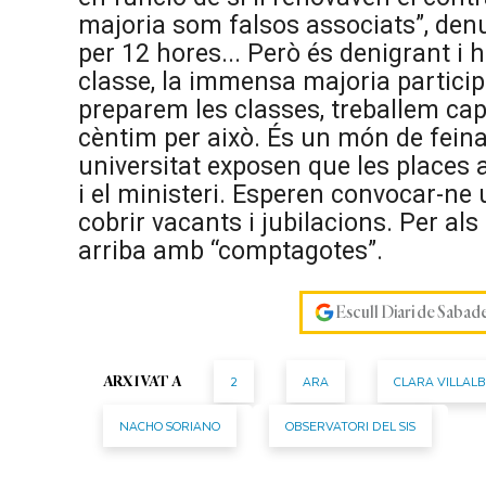
majoria som falsos associats”, den
per 12 hores... Però és denigrant i
classe, la immensa majoria particip
preparem les classes, treballem cap
cèntim per això. És un món de feina
universitat exposen que les places 
i el ministeri. Esperen convocar-ne
cobrir vacants i jubilacions. Per als
arriba amb “comptagotes”.
Escull Diari de Sabad
2
ARA
CLARA VILLAL
ARXIVAT A
NACHO SORIANO
OBSERVATORI DEL SIS