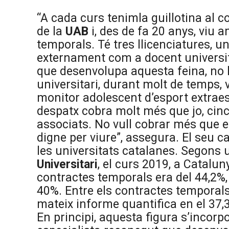
“A cada curs tenimla guillotina al co
de la
UAB
i, des de fa 20 anys, viu 
temporals. Té tres llicenciatures, u
externament com a docent università
que desenvolupa aquesta feina, no ha
universitari, durant molt de temps,
monitor adolescent d’esport extraes
despatx cobra molt més que jo, cin
associats. No vull cobrar més que el
digne per viure”, assegura. El seu c
les universitats catalanes. Segons u
Universitari
, el curs 2019, a Catal
contractes temporals era del 44,2%, e
40%. Entre els contractes temporals,
mateix informe quantifica en el 37,
En principi, aquesta figura s’incor