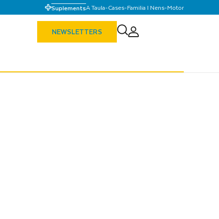
A Taula
-
Cases
-
Familia I Nens
-
Motor
Suplements
NEWSLETTERS