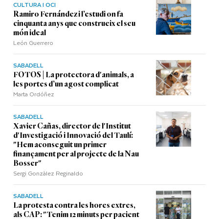
CULTURA I OCI
Ramiro Fernández i l’estudi on fa
cinquanta anys que construeix el seu
món ideal
León Guerrero
SABADELL
FOTOS | La protectora d'animals, a
les portes d’un agost complicat
Marta Ordóñez
SABADELL
Xavier Cañas, director de l'Institut
d'Investigació i Innovació del Taulí:
"Hem aconseguit un primer
finançament per al projecte de la Nau
Bosser"
Sergi Gonzàlez Reginaldo
SABADELL
La protesta contra les hores extres,
als CAP: "Tenim 12 minuts per pacient