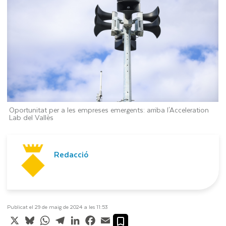
Oportunitat per a les empreses emergents: arriba l'Acceleration
Lab del Vallès
Redacció
Publicat el 29 de maig de 2024 a les 11:53
X
Bluesky
WhatsApp
Telegram
LinkedIn
Facebook
Email