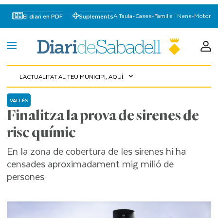
A Taula
-
Cases
-
Familia I Nens
-
Motor
El diari en PDF
Suplements
L'ACTUALITAT AL TEU MUNICIPI, AQUÍ
expand_more
VALLÈS
Finalitza la prova de sirenes de
risc químic
En la zona de cobertura de les sirenes hi ha
censades aproximadament mig milió de
persones