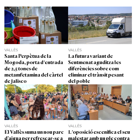
VALLÈS
VALLÈS
Santa Perpètua de la
La futura variant de
Mogoda, porta d'entrada
Sentmenat aguditza les
de 2,5 tones de
diferències sobre com
metamfetamina del càrtel
eliminar el trànsit pesant
de Jalisco
del poble
VALLÈS
VALLÈS
El Vallès suma un nou parc
L'oposició escenifica el seu
d’aigua per refrescar-se a
malestar amb un ple contra