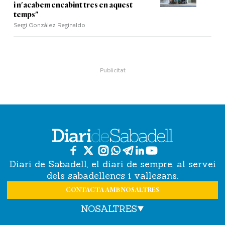
i n'acabem encabint tres en aquest
temps"
Sergi Gonzàlez Reginaldo
Diari de Sabadell, el diari de sempre, al servei
dels sabadellencs i vallesans.
CONTACTA AMB NOSALTRES
NOSALTRES