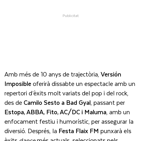
Amb més de 10 anys de trajectòria,
Versión
Imposible
oferirà dissabte un espectacle amb un
repertori d’èxits molt variats del pop i del rock,
des de
Camilo Sesto a Bad Gyal
, passant per
Estopa, ABBA, Fito, AC/DC i Maluma
, amb un
enfocament festiu i humorístic, per assegurar la
diversió. Després, la
Festa Flaix FM
punxarà els
èxits
dance
més actuals, seleccionats pels