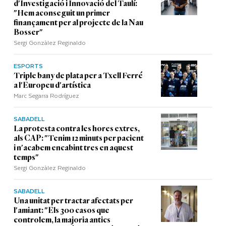
d'Investigació i Innovació del Taulí:
"Hem aconseguit un primer
finançament per al projecte de la Nau
Bosser"
Sergi Gonzàlez Reginaldo
ESPORTS
Triple bany de plata per a Txell Ferré
a l'Europeu d'artística
Marc Segarra Rodríguez
SABADELL
La protesta contra les hores extres,
als CAP: "Tenim 12 minuts per pacient
i n'acabem encabint tres en aquest
temps"
Sergi Gonzàlez Reginaldo
SABADELL
Una unitat per tractar afectats per
l'amiant: "Els 300 casos que
controlem, la majoria antics