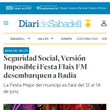
A Taula
-
Cases
-
Familia I Nens
-
Motor
El diari en PDF
Suplements
SABADELL
VALLÈS
DINERS
CULTURA I OCI
ESP
expand_more
expand_more
BADIA DEL VALLÈS
Seguridad Social, Versión
Imposible i Festa Flaix FM
desembarquen a Badia
La Festa Major del municipi es farà del 12 al 14
de juny