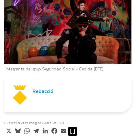
Integrants del grup Seguridad Social -
Cedida (EFE)
Redacció
Publicat el 21 de maig de 2026 a les 11:24
X
Bluesky
WhatsApp
Telegram
LinkedIn
Facebook
Email