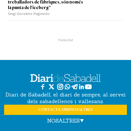
treballadors de fàbriques, són només
la punta de l'iceberg"
Sergi Gonzàlez Reginaldo
Diari de Sabadell, el diari de sempre, al servei
dels sabadellencs i vallesans.
CONTACTA AMB NOSALTRES
NOSALTRES