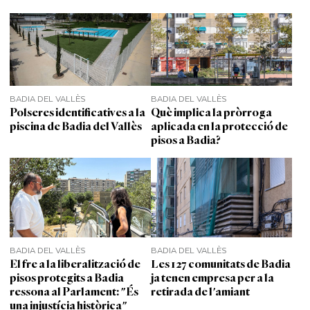
BADIA DEL VALLÈS
BADIA DEL VALLÈS
Polseres identificatives a la
Què implica la pròrroga
piscina de Badia del Vallès
aplicada en la protecció de
pisos a Badia?
BADIA DEL VALLÈS
BADIA DEL VALLÈS
El fre a la liberalització de
Les 127 comunitats de Badia
pisos protegits a Badia
ja tenen empresa per a la
ressona al Parlament: "És
retirada de l'amiant
una injustícia històrica"