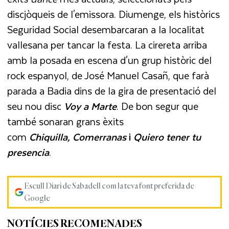
discjòqueis de l'emissora. Diumenge, els històrics
Seguridad Social desembarcaran a la localitat
vallesana per tancar la festa. La cirereta arriba
amb la posada en escena d'un grup històric del
rock espanyol, de José Manuel Casañ, que farà
parada a Badia dins de la gira de presentació del
seu nou disc
Voy a Marte
. De bon segur que
també sonaran grans èxits
com
Chiquilla, Comerranas
i
Quiero tener tu
presencia
.
Escull Diari de Sabadell com la teva font preferida de
Google
NOTÍCIES RECOMENADES