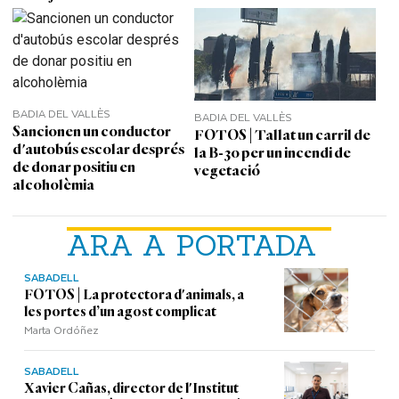
BADIA DEL VALLÈS
BADIA DEL VALLÈS
Sancionen un conductor
FOTOS | Tallat un carril de
d'autobús escolar després
la B-30 per un incendi de
de donar positiu en
vegetació
alcoholèmia
ARA A PORTADA
SABADELL
FOTOS | La protectora d'animals, a
les portes d’un agost complicat
Marta Ordóñez
SABADELL
Xavier Cañas, director de l'Institut