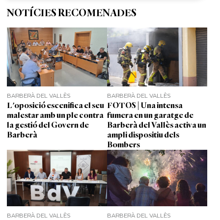
NOTÍCIES RECOMENADES
BARBERÀ DEL VALLÈS
BARBERÀ DEL VALLÈS
L'oposició escenifica el seu
FOTOS | Una intensa
malestar amb un ple contra
fumera en un garatge de
la gestió del Govern de
Barberà del Vallès activa un
Barberà
ampli dispositiu dels
Bombers
BARBERÀ DEL VALLÈS
BARBERÀ DEL VALLÈS