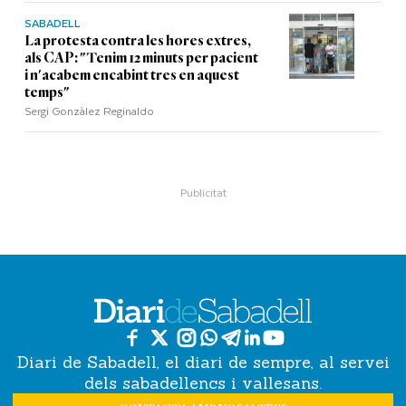
SABADELL
La protesta contra les hores extres,
als CAP: "Tenim 12 minuts per pacient
i n'acabem encabint tres en aquest
temps"
Sergi Gonzàlez Reginaldo
Diari de Sabadell, el diari de sempre, al servei
dels sabadellencs i vallesans.