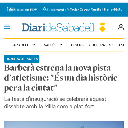
A Taula
-
Cases
-
Familia I Nens
-
Motor
El diari en PDF
Suplements
SABADELL
VALLÈS
DINERS
CULTURA I OCI
ESP
expand_more
expand_more
BARBERÀ DEL VALLÈS
Barberà estrena la nova pista
d'atletisme: "És un dia històric
per a la ciutat"
La festa d'inauguració se celebrarà aquest
dissabte amb la Milla com a plat fort