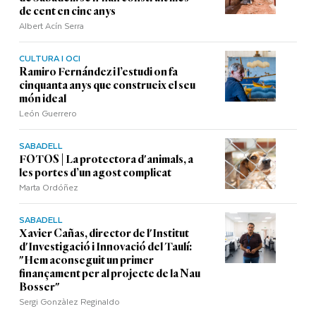
de cent en cinc anys
Albert Acín Serra
CULTURA I OCI
Ramiro Fernández i l’estudi on fa
cinquanta anys que construeix el seu
món ideal
León Guerrero
SABADELL
FOTOS | La protectora d'animals, a
les portes d’un agost complicat
Marta Ordóñez
SABADELL
Xavier Cañas, director de l'Institut
d'Investigació i Innovació del Taulí:
"Hem aconseguit un primer
finançament per al projecte de la Nau
Bosser"
Sergi Gonzàlez Reginaldo