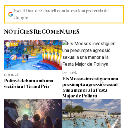
Escull Diari de Sabadell com la teva font preferida de
Google
NOTÍCIES RECOMENADES
POLINYÀ
POLINYÀ
Els Mossos investiguen una
Polinyà debuta amb una
presumpta agressió sexual
victòria al 'Grand Prix'
a una menor a la Festa
Major de Polinyà