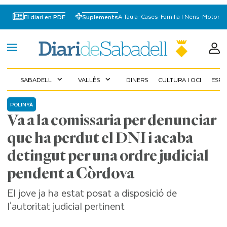
A Taula
-
Cases
-
Familia I Nens
-
Motor
El diari en PDF
Suplements
SABADELL
VALLÈS
DINERS
CULTURA I OCI
ESP
expand_more
expand_more
POLINYÀ
Va a la comissaria per denunciar
que ha perdut el DNI i acaba
detingut per una ordre judicial
pendent a Còrdova
El jove ja ha estat posat a disposició de
l'autoritat judicial pertinent