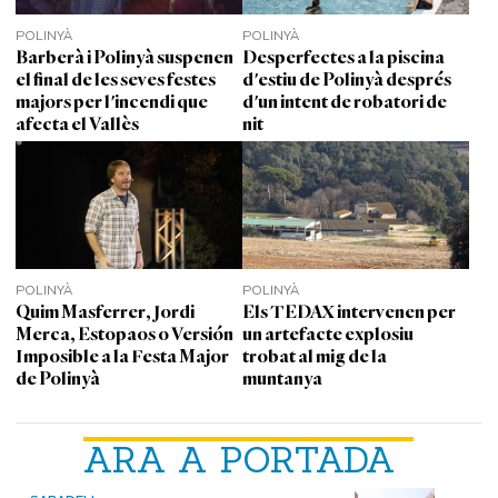
POLINYÀ
POLINYÀ
Barberà i Polinyà suspenen
Desperfectes a la piscina
el final de les seves festes
d'estiu de Polinyà després
majors per l'incendi que
d'un intent de robatori de
afecta el Vallès
nit
POLINYÀ
POLINYÀ
Quim Masferrer, Jordi
Els TEDAX intervenen per
Merca, Estopaos o Versión
un artefacte explosiu
Imposible a la Festa Major
trobat al mig de la
de Polinyà
muntanya
ARA A PORTADA