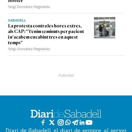
Bosser"
Sergi Gonzàlez Reginaldo
SABADELL
La protesta contra les hores extres,
als CAP: "Tenim 12 minuts per pacient
i n'acabem encabint tres en aquest
temps"
Sergi Gonzàlez Reginaldo
Diari de Sabadell, el diari de sempre, al servei