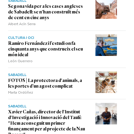
SABADELL
Segona vida per a les cases angleses
de Sabadell: se n'han construït més
de cent en cinc anys
Albert Acín Serra
CULTURA I OCI
Ramiro Fernández i l’estudi on fa
cinquanta anys que construeix el seu
món ideal
León Guerrero
SABADELL
FOTOS | La protectora d'animals, a
les portes d’un agost complicat
Marta Ordóñez
SABADELL
Xavier Cañas, director de l'Institut
d'Investigació i Innovació del Taulí:
"Hem aconseguit un primer
finançament per al projecte de la Nau